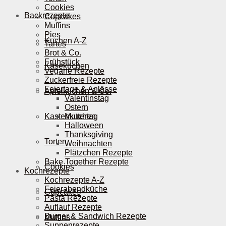
Cookies
Backrezepte
Cupcakes
Muffins
Pies
Kuchen A-Z
Tartes
Brot & Co.
Frühstück
Käsekuchen
Vegane Rezepte
Zuckerfreie Rezepte
Feiertage & Anlässe
Apfelkuchen & Co.
Valentinstag
Ostern
Kastenkuchen
Muttertag
Halloween
Thanksgiving
Torten
Weihnachten
Plätzchen Rezepte
Bake Together Rezepte
Cookies
Kochrezepte
Kochrezepte A-Z
Feierabendküche
Cupcakes
Pasta Rezepte
Auflauf Rezepte
Burger & Sandwich Rezepte
Muffins
Suppenrezepte