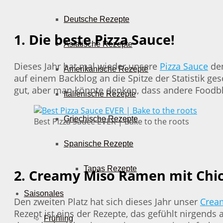
Deutsche Rezepte
1. Die beste Pizza Sauce!
Asiatische Rezepte
Dieses Jahr hat mal wieder unsere
Pizza Sauce
den
Amerikanische Rezepte
auf einem Backblog an die Spitze der Statistik ges
gut, aber man könnte denken, dass andere Foodblo
Italienische Rezepte
Griechische Rezepte
Best Pizza Sauce EVER | Bake to the roots
Spanische Rezepte
Tapas Rezepte
2. Creamy Miso Ramen mit Chi
Saisonales
Den zweiten Platz hat sich dieses Jahr unser
Crea
Rezept ist eins der Rezepte, das gefühlt nirgend
Frühling