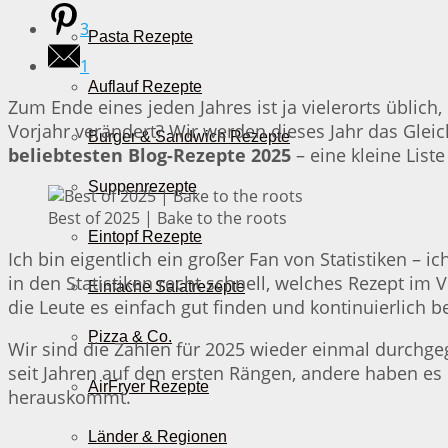
3
Pasta Rezepte
1
Auflauf Rezepte
Zum Ende eines jeden Jahres ist ja vielerorts üblich,
Vorjahr verändert? Wir werden dieses Jahr das Gleiche
Burger & Sandwich Rezepte
beliebtesten Blog-Rezepte 2025
– eine kleine List
Suppenrezepte
Best of 2025 | Bake to the roots
Eintopf Rezepte
Ich bin eigentlich ein großer Fan von Statistiken –
in den Statistiken recht schnell, welches Rezept im 
Einfache Salatrezepte
die Leute es einfach gut finden und kontinuierlich b
Pizza & Co.
Wir sind die Zahlen für 2025 wieder einmal durchge
seit Jahren auf den ersten Rängen, andere haben es 
AirFryer Rezepte
herauskommt.
Länder & Regionen