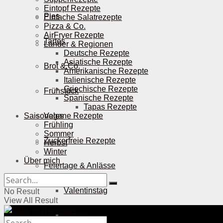
Eintopf Rezepte
Pies
Einfache Salatrezepte
Pizza & Co.
AirFryer Rezepte
Tartes
Länder & Regionen
Deutsche Rezepte
Asiatische Rezepte
Brot & Co.
Amerikanische Rezepte
Italienische Rezepte
Griechische Rezepte
Frühstück
Spanische Rezepte
Tapas Rezepte
Saisonales
Vegane Rezepte
Frühling
Sommer
Zuckerfreie Rezepte
Herbst
Winter
Über mich
Feiertage & Anlässe
Valentinstag
No Result
View All Result
Ostern