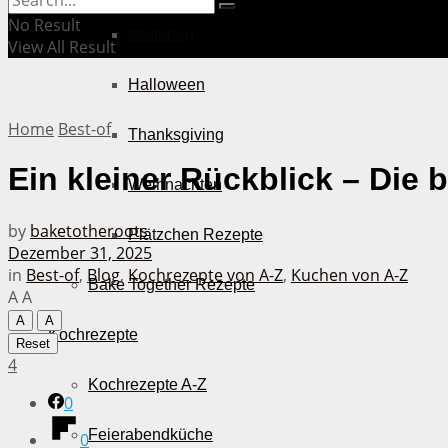
No Result
Muttertag
View All Result
Halloween
Home
Best-of
Thanksgiving
Ein kleiner Rückblick – Die 
Weihnachten
by
baketotheroots
Plätzchen Rezepte
Dezember 31, 2025
in
Best-of
,
Blog
,
Kochrezepte von A-Z
,
Kuchen von A-Z
Bake Together Rezepte
A
A
A
A
Kochrezepte
Reset
4
Kochrezepte A-Z
0
Feierabendküche
0