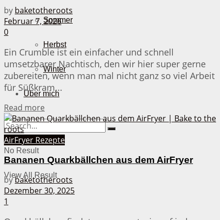
by
baketotheroots
Februar 7, 2026
Sommer
0
Herbst
Ein Crumble ist ein einfacher und schnell
umsetzbarer Nachtisch, den wir hier super gerne
Winter
zubereiten, wenn man mal nicht ganz so viel Arbeit
für Süßkram...
Über mich
Details
Read more
AirFryer Rezepte
No Result
Bananen Quarkbällchen aus dem AirFryer
View All Result
by
baketotheroots
Dezember 30, 2025
1