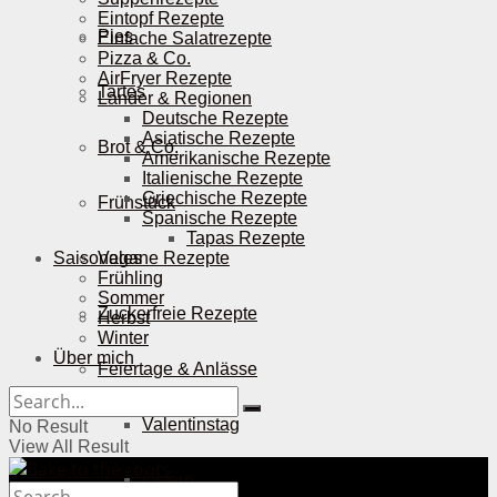
Eintopf Rezepte
Pies
Einfache Salatrezepte
Pizza & Co.
AirFryer Rezepte
Tartes
Länder & Regionen
Deutsche Rezepte
Asiatische Rezepte
Brot & Co.
Amerikanische Rezepte
Italienische Rezepte
Griechische Rezepte
Frühstück
Spanische Rezepte
Tapas Rezepte
Saisonales
Vegane Rezepte
Frühling
Sommer
Zuckerfreie Rezepte
Herbst
Winter
Über mich
Feiertage & Anlässe
Valentinstag
No Result
View All Result
Ostern