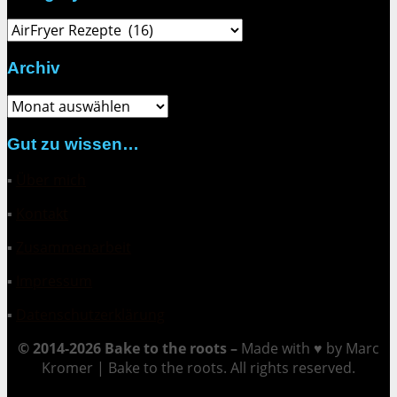
Category
Archiv
Archiv
Gut zu wissen…
▪
Über mich
▪
Kontakt
▪
Zusammenarbeit
▪
Impressum
▪
Datenschutzerklärung
© 2014-2026 Bake to the roots –
Made with ♥ by Marc
Kromer | Bake to the roots. All rights reserved.