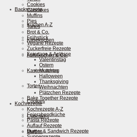
Cookies
Backrezepte
Cupcakes
Muffins
Pies
Kuchen A-Z
Tartes
Brot & Co.
Frühstück
Käsekuchen
Vegane Rezepte
Zuckerfreie Rezepte
Feiertage & Anlässe
Apfelkuchen & Co.
Valentinstag
Ostern
Kastenkuchen
Muttertag
Halloween
Thanksgiving
Torten
Weihnachten
Plätzchen Rezepte
Bake Together Rezepte
Cookies
Kochrezepte
Kochrezepte A-Z
Feierabendküche
Cupcakes
Pasta Rezepte
Auflauf Rezepte
Burger & Sandwich Rezepte
Muffins
Suppenrezepte