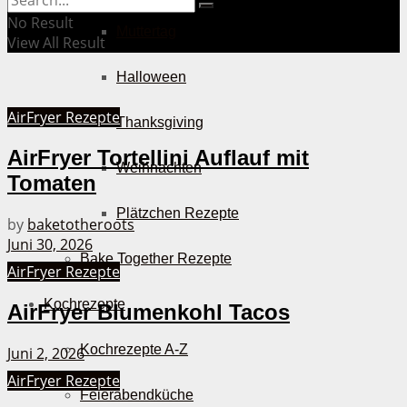
No Result
Muttertag
View All Result
Halloween
AirFryer Rezepte
Thanksgiving
AirFryer Tortellini Auflauf mit
Weihnachten
Tomaten
Plätzchen Rezepte
by
baketotheroots
Juni 30, 2026
Bake Together Rezepte
AirFryer Rezepte
Kochrezepte
AirFryer Blumenkohl Tacos
Kochrezepte A-Z
Juni 2, 2026
AirFryer Rezepte
Feierabendküche