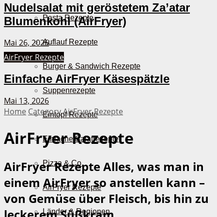
Nudelsalat mit geröstetem Za’atar
Pasta Rezepte
Blumenkohl (AirFryer)
Mai 26, 2026
Auflauf Rezepte
AirFryer Rezepte
Burger & Sandwich Rezepte
Einfache AirFryer Käsespätzle
Suppenrezepte
Mai 13, 2026
Home
Category
AirFryer Rezepte
Eintopf Rezepte
AirFryer Rezepte
Einfache Salatrezepte
AirFryer Rezepte
Alles, was man in
Pizza & Co.
einem AirFryer so anstellen kann –
AirFryer Rezepte
von Gemüse über Fleisch, bis hin zu
leckerem Süßkram.
Länder & Regionen