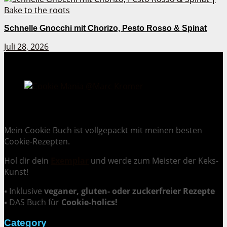
Schnelle Gnocchi mit Chorizo, Pesto Rosso & Spinat
Juli 28, 2026
Cookie Mania:
100 verlockende Keksrezepte.
Mein Cookie Buch ist vollgepackt mit meinen besten
Cookie-Rezepten.
Hol dir dein
Exemplar
und
werde zum Meister der Keks-
Kunst
!
▪ Inklusive
veganer, gluten- oder zuckerfreier Rezepte
▪ DAS Buch für
Cookie-holics!
Category