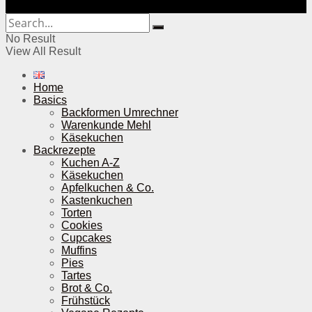
No Result
View All Result
Home
Basics
Backformen Umrechner
Warenkunde Mehl
Käsekuchen
Backrezepte
Kuchen A-Z
Käsekuchen
Apfelkuchen & Co.
Kastenkuchen
Torten
Cookies
Cupcakes
Muffins
Pies
Tartes
Brot & Co.
Frühstück