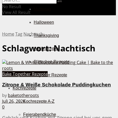
No Result
Muttertag
View All Result
Halloween
Home
Tag
Nachtisch
Thanksgiving
Schlagwort:
Nachtisch
Weihnachten
Plätzchen Rezepte
Bake Together Rezepte
Bake Together Rezepte
Zitrone & Weiße Schokolade Puddingkuchen
Kochrezepte
by
baketotheroots
Juli 26, 2026
Kochrezepte A-Z
0
Feierabendküche
Gebäck und Kuchen mit Zitrone sind bei uns gern