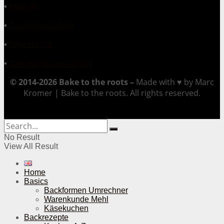
▪
Kontakt
▪
Zusammenarbeit
▪
Impressum
▪
Datenschutzerklärung
© 2014-2026 Bake to the roots –
Made with ♥ by Marc
Kromer | Bake to the roots. All rights reserved.
No Result
View All Result
Home
Basics
Backformen Umrechner
Warenkunde Mehl
Käsekuchen
Backrezepte