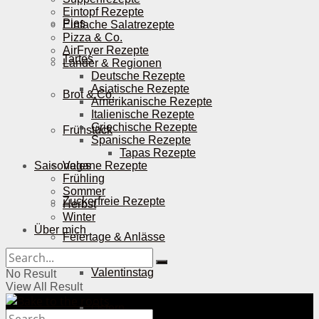
Eintopf Rezepte
Pies
Einfache Salatrezepte
Pizza & Co.
AirFryer Rezepte
Tartes
Länder & Regionen
Deutsche Rezepte
Asiatische Rezepte
Brot & Co.
Amerikanische Rezepte
Italienische Rezepte
Griechische Rezepte
Frühstück
Spanische Rezepte
Tapas Rezepte
Saisonales
Vegane Rezepte
Frühling
Sommer
Zuckerfreie Rezepte
Herbst
Winter
Über mich
Feiertage & Anlässe
Valentinstag
No Result
View All Result
Ostern