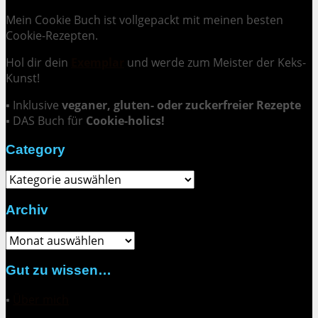
Mein Cookie Buch ist vollgepackt mit meinen besten
Cookie-Rezepten.
Hol dir dein
Exemplar
und
werde zum Meister der Keks-
Kunst
!
▪ Inklusive
veganer, gluten- oder zuckerfreier Rezepte
▪ DAS Buch für
Cookie-holics!
Category
Category
Archiv
Archiv
Gut zu wissen…
▪
Über mich