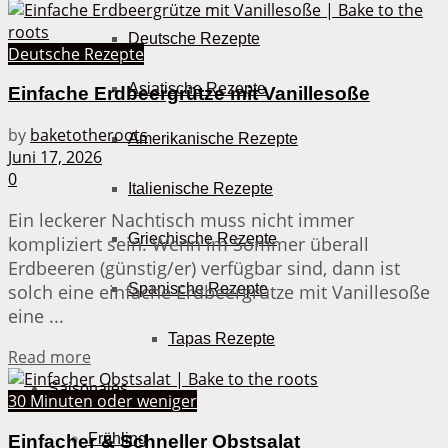
Deutsche Rezepte
Deutsche Rezepte
Asiatische Rezepte
Einfache Erdbeergrütze mit Vanillesoße
by
baketotheroots
Amerikanische Rezepte
Juni 17, 2026
0
Italienische Rezepte
Ein leckerer Nachtisch muss nicht immer
Griechische Rezepte
kompliziert sein. Wenn im Sommer überall
Erdbeeren (günstig/er) verfügbar sind, dann ist
Spanische Rezepte
solch eine einfache Erdbeergrütze mit Vanillesoße
eine ...
Tapas Rezepte
Details
Read more
Saisonales
30 Minuten oder weniger
Frühling
Einfacher & Schneller Obstsalat