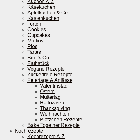
Kuchen A-Z
Käsekuchen
Apfelkuchen & Co.
Kastenkuchen
Torten
Cookies
Cupcakes
Muffins
Pies
Tartes
Brot & Co.
Frühstück
Vegane Rezepte
Zuckerfreie Rezepte
Feiertage & Anlässe
Valentinstag
Ostern
Muttertag
Halloween
Thanksgiving
Weihnachten
Plätzchen Rezepte
Bake Together Rezepte
Kochrezepte
Kochrezepte A-Z