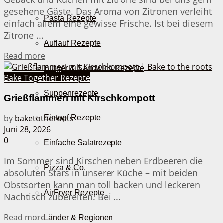
gesehene Gäste. Das Aroma von Zitronen verleiht
Pasta Rezepte
einfach allem eine gewisse Frische. Ist bei diesem
Zitrone ...
Auflauf Rezepte
Details
Read more
Burger & Sandwich Rezepte
Bake Together Rezepte
Suppenrezepte
Grießflammeri mit Kirschkompott
by
baketotheroots
Eintopf Rezepte
Juni 28, 2026
0
Einfache Salatrezepte
Im Sommer sind Kirschen neben Erdbeeren die
Pizza & Co.
absoluten Stars in unserer Küche – mit beiden
Obstsorten kann man toll backen und leckeren
AirFryer Rezepte
Nachtisch zubereiten. Bei ...
Details
Read more
Länder & Regionen