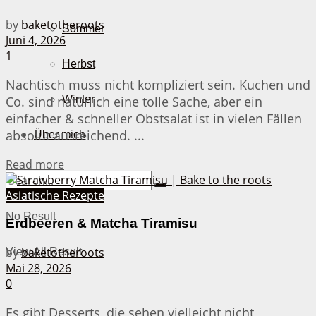
by
baketotheroots
Sommer
Juni 4, 2026
1
Herbst
Nachtisch muss nicht kompliziert sein. Kuchen und
Co. sind natürlich eine tolle Sache, aber ein
Winter
einfacher & schneller Obstsalat ist in vielen Fällen
absolut ausreichend. ...
Über mich
Details
Read more
Asiatische Rezepte
No Result
Erdbeeren & Matcha Tiramisu
by
baketotheroots
View All Result
Mai 28, 2026
0
Es gibt Desserts, die sehen vielleicht nicht