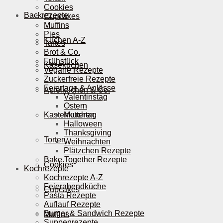
Cookies
Backrezepte
Cupcakes
Muffins
Pies
Kuchen A-Z
Tartes
Brot & Co.
Frühstück
Käsekuchen
Vegane Rezepte
Zuckerfreie Rezepte
Feiertage & Anlässe
Apfelkuchen & Co.
Valentinstag
Ostern
Kastenkuchen
Muttertag
Halloween
Thanksgiving
Torten
Weihnachten
Plätzchen Rezepte
Bake Together Rezepte
Cookies
Kochrezepte
Kochrezepte A-Z
Feierabendküche
Cupcakes
Pasta Rezepte
Auflauf Rezepte
Burger & Sandwich Rezepte
Muffins
Suppenrezepte