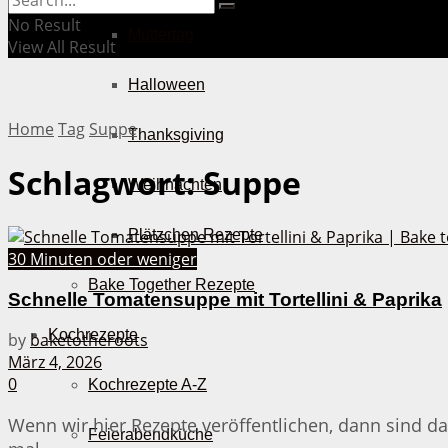
No Result
Muttertag
View All Result
Halloween
Home
Tag
Suppe
Thanksgiving
Schlagwort:
Suppe
Weihnachten
Plätzchen Rezepte
30 Minuten oder weniger
Bake Together Rezepte
Schnelle Tomatensuppe mit Tortellini & Paprika
Kochrezepte
by
baketotheroots
März 4, 2026
0
Kochrezepte A-Z
Wenn wir hier Rezepte veröffentlichen, dann sind da
Feierabendküche