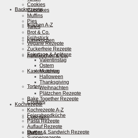
Cookies
Backrezepte
Cupcakes
Muffins
Pies
Kuchen A-Z
Tartes
Brot & Co.
Frühstück
Käsekuchen
Vegane Rezepte
Zuckerfreie Rezepte
Feiertage & Anlässe
Apfelkuchen & Co.
Valentinstag
Ostern
Kastenkuchen
Muttertag
Halloween
Thanksgiving
Torten
Weihnachten
Plätzchen Rezepte
Bake Together Rezepte
Cookies
Kochrezepte
Kochrezepte A-Z
Feierabendküche
Cupcakes
Pasta Rezepte
Auflauf Rezepte
Burger & Sandwich Rezepte
Muffins
Suppenrezepte