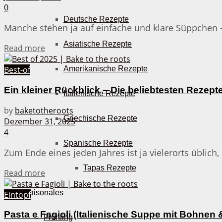
0
Deutsche Rezepte
Manche stehen ja auf einfache und klare Süppchen –
Asiatische Rezepte
Details
Read more
Amerikanische Rezepte
Best-of
Ein kleiner Rückblick – Die beliebtesten Rezept
Italienische Rezepte
by
baketotheroots
Griechische Rezepte
Dezember 31, 2025
4
Spanische Rezepte
Zum Ende eines jeden Jahres ist ja vielerorts üblich, 
Tapas Rezepte
Details
Read more
Saisonales
Eintopf
Pasta e Fagioli (Italienische Suppe mit Bohnen 
Frühling