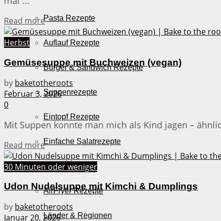
mal ...
Pasta Rezepte
Details
Read more
Herbst
Auflauf Rezepte
Gemüsesuppe mit Buchweizen (vegan)
Burger & Sandwich Rezepte
by
baketotheroots
Suppenrezepte
Februar 3, 2026
0
Eintopf Rezepte
Mit Suppen konnte man mich als Kind jagen – ähnli
Einfache Salatrezepte
Details
Read more
30 Minuten oder weniger
Pizza & Co.
Udon Nudelsuppe mit Kimchi & Dumplings
AirFryer Rezepte
by
baketotheroots
Länder & Regionen
Januar 20, 2026