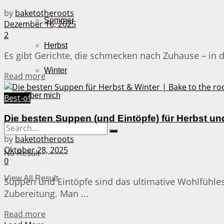
by
baketotheroots
Sommer
Dezember 16, 2025
2
Herbst
Es gibt Gerichte, die schmecken nach Zuhause – in die
Winter
Details
Read more
Über mich
Best-of
Die besten Suppen (und Eintöpfe) für Herbst un
by
baketotheroots
Oktober 28, 2025
No Result
0
View All Result
Suppen und Eintöpfe sind das ultimative Wohlfühlesse
Zubereitung. Man ...
Details
Read more