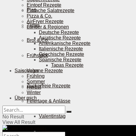
Eintopf Rezepte
Pies
Einfache Salatrezepte
Pizza & Co.
AirFryer Rezepte
Tartes
Länder & Regionen
Deutsche Rezepte
Asiatische Rezepte
Brot & Co.
Amerikanische Rezepte
Italienische Rezepte
Griechische Rezepte
Frühstück
Spanische Rezepte
Tapas Rezepte
Saisonales
Vegane Rezepte
Frühling
Sommer
Zuckerfreie Rezepte
Herbst
Winter
Über mich
Feiertage & Anlässe
Valentinstag
No Result
View All Result
Ostern