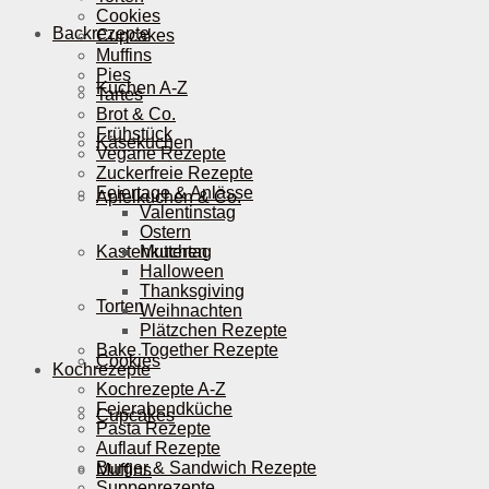
Cookies
Backrezepte
Cupcakes
Muffins
Pies
Kuchen A-Z
Tartes
Brot & Co.
Frühstück
Käsekuchen
Vegane Rezepte
Zuckerfreie Rezepte
Feiertage & Anlässe
Apfelkuchen & Co.
Valentinstag
Ostern
Kastenkuchen
Muttertag
Halloween
Thanksgiving
Torten
Weihnachten
Plätzchen Rezepte
Bake Together Rezepte
Cookies
Kochrezepte
Kochrezepte A-Z
Feierabendküche
Cupcakes
Pasta Rezepte
Auflauf Rezepte
Burger & Sandwich Rezepte
Muffins
Suppenrezepte