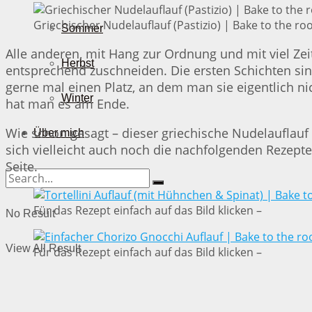
Griechischer Nudelauflauf (Pastizio) | Bake to the ro
Sommer
Alle anderen, mit Hang zur Ordnung und mit viel Z
Herbst
entsprechend zuschneiden. Die ersten Schichten sin
gerne mal einen Platz, an dem man sie eigentlich 
Winter
hat man es am Ende.
Wie schon gesagt – dieser griechische Nudelauflauf i
Über mich
sich vielleicht auch noch die nachfolgenden Rezepte
Seite.
Für das Rezept einfach auf das Bild klicken –
No Result
View All Result
Für das Rezept einfach auf das Bild klicken –