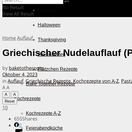
No Result
Muttertag
View All Result
Halloween
Home
Auflauf
Thanksgiving
Griechischer Nudelauflauf (P
Weihnachten
by
baketotheroots
Plätzchen Rezepte
Oktober 4, 2023
in
Auflauf
,
Griechische Rezepte
,
Kochrezepte von A-Z
,
Past
Bake Together Rezepte
A
A
A
A
Kochrezepte
Reset
10
Kochrezepte A-Z
655
Shares
0
Feierabendküche