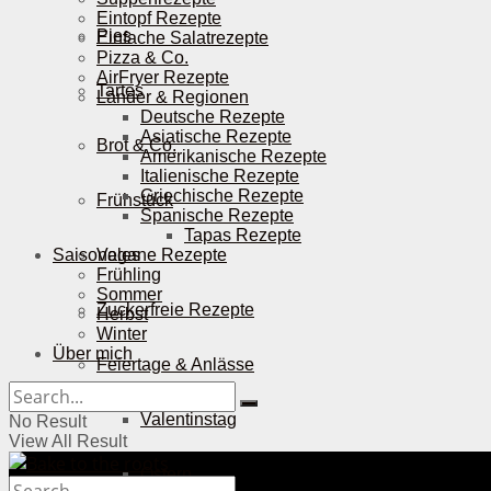
Eintopf Rezepte
Pies
Einfache Salatrezepte
Pizza & Co.
AirFryer Rezepte
Tartes
Länder & Regionen
Deutsche Rezepte
Asiatische Rezepte
Brot & Co.
Amerikanische Rezepte
Italienische Rezepte
Griechische Rezepte
Frühstück
Spanische Rezepte
Tapas Rezepte
Saisonales
Vegane Rezepte
Frühling
Sommer
Zuckerfreie Rezepte
Herbst
Winter
Über mich
Feiertage & Anlässe
Valentinstag
No Result
View All Result
Ostern