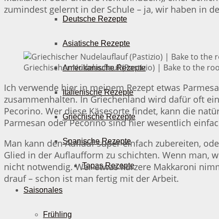
zumindest gelernt in der Schule – ja, wir haben in d
Deutsche Rezepte
Asiatische Rezepte
Griechischer Nudelauflauf (Pastizio) | Bake to the ro
Amerikanische Rezepte
Ich verwende hier in meinem Rezept etwas Parmesa
Italienische Rezepte
zusammenhalten. In Griechenland wird dafür oft ein 
Pecorino. Wer diese Käsesorte findet, kann die natü
Griechische Rezepte
Parmesan oder Pecorino sind hier wesentlich einfach
Spanische Rezepte
Man kann den Auflauf super einfach zubereiten, ode
Glied in der Auflaufform zu schichten. Wenn man, wi
nicht notwendig. Wer etwas kürzere Makkaroni nimm
Tapas Rezepte
drauf – schon ist man fertig mit der Arbeit.
Saisonales
Frühling