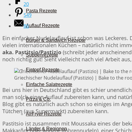
20
Pasta Rezepte
549
86
Auflauf Rezepte
Ein einfacher Nudelauflauf ist schon was Leckeres. 
Burger & Sandwich Rezepte
vielen internationalen Küchen – natürlich nicht imme
aka. Pastitsio/Pastizio
(schreibt jeder anscheinend
Suppenrezepte
noch richtig gut! Sieht vielleicht nach viel Arbeit aus,
Eintopf Rezepte
Griechischer Nudelauflauf (Pastizio) | Bake to the ro
Einfache Salatrezepte
Bei uns hier in Deutschland gibt es schier unendlich
man solch einen Auflauf zubereiten kann, und natür
Pizza & Co.
Blog gibt es natürlich auch schon so einiges im Ange
Tütchen (aus Supermarkt) zubereiten kann.
AirFryer Rezepte
Pastitsio ist zusammen mit Moussaka eines der bekan
Länder & Regionen
Makkaroni oder andere Röhrennudeln), einer Schich