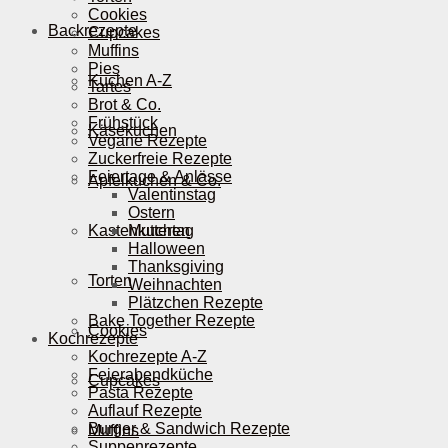
Cookies
Backrezepte
Cupcakes
Muffins
Pies
Kuchen A-Z
Tartes
Brot & Co.
Frühstück
Käsekuchen
Vegane Rezepte
Zuckerfreie Rezepte
Feiertage & Anlässe
Apfelkuchen & Co.
Valentinstag
Ostern
Kastenkuchen
Muttertag
Halloween
Thanksgiving
Torten
Weihnachten
Plätzchen Rezepte
Bake Together Rezepte
Cookies
Kochrezepte
Kochrezepte A-Z
Feierabendküche
Cupcakes
Pasta Rezepte
Auflauf Rezepte
Burger & Sandwich Rezepte
Muffins
Suppenrezepte