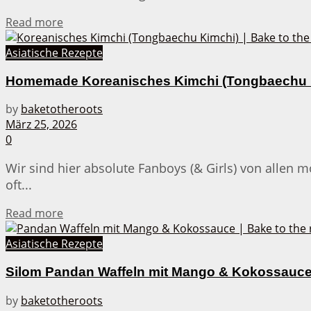
Details
Read more
Asiatische Rezepte
Homemade Koreanisches Kimchi (Tongbaechu 
by
baketotheroots
März 25, 2026
0
Wir sind hier absolute Fanboys (& Girls) von allen 
oft...
Details
Read more
Asiatische Rezepte
Silom Pandan Waffeln mit Mango & Kokossauc
by
baketotheroots