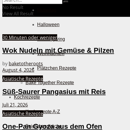
No Result
Muttertag
View All Result
Halloween
30 Minuten oder weniger
Thanksgiving
Wok Nudeln mit Gemüse & Pilzen
Weihnachten
by
baketotheroots
Plätzchen Rezepte
August 4, 2026
Asiatische Rezepte
Bake Together Rezepte
Süß-Saurer Pangasius mit Reis
Kochrezepte
Juli 21, 2026
Kochrezepte A-Z
Asiatische Rezepte
One-Pan Gyoza aus dem Ofen
Feierabendküche