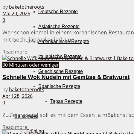
by
baketotheroots
Deutsche Rezepte
Mai 20, 2026
0
Asiatische Rezepte
Wer schon einmal in einem koreanischen Restaurant
mit Gochujang Dip sind eine...
Amerikanische Rezepte
Details
Read more
Italienische Rezepte
30 Minuten oder weniger
Griechische Rezepte
Schnelle Wok Nudeln mit Gemüse & Bratwurst
Spanische Rezepte
by
baketotheroots
April 28, 2026
Tapas Rezepte
0
Zu Feierabend soll es mit dem Essen ja möglichst s
Saisonales
Details
Read more
Frühling