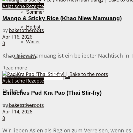
Asiatische Rezepte
Sommer
Mango & Sticky Rice (Khao Niew Mamuang)
Herbst
by
baketotheroots
April 16, 2026
Winter
0
Khao Niew Mamuang ist ein beliebter Nachtisch in T
Über mich
Details
Read more
Asiatische Rezepte
No Result
Einfaches Pad Kra Pao (Thai Stir-fry)
by
baketotheroots
View All Result
April 14, 2026
0
Wir lieben Asien als Region zum Verreisen, wenn es m