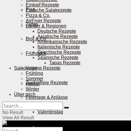
Eintopf Rezepte
Pies
Einfache Salatrezepte
Pizza & Co.
AirFryer Rezepte
Tartes
Länder & Regionen
Deutsche Rezepte
Asiatische Rezepte
Brot & Co.
Amerikanische Rezepte
Italienische Rezepte
Griechische Rezepte
Frühstück
Spanische Rezepte
Tapas Rezepte
Saisonales
Vegane Rezepte
Frühling
Sommer
Zuckerfreie Rezepte
Herbst
Winter
Über mich
Feiertage & Anlässe
Valentinstag
No Result
View All Result
Ostern