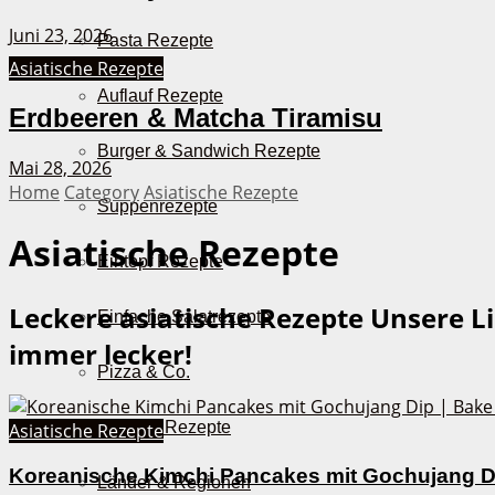
Juni 23, 2026
Pasta Rezepte
Asiatische Rezepte
Auflauf Rezepte
Erdbeeren & Matcha Tiramisu
Burger & Sandwich Rezepte
Mai 28, 2026
Home
Category
Asiatische Rezepte
Suppenrezepte
Asiatische Rezepte
Eintopf Rezepte
Leckere asiatische Rezepte
Unsere Li
Einfache Salatrezepte
immer lecker!
Pizza & Co.
AirFryer Rezepte
Asiatische Rezepte
Koreanische Kimchi Pancakes mit Gochujang D
Länder & Regionen