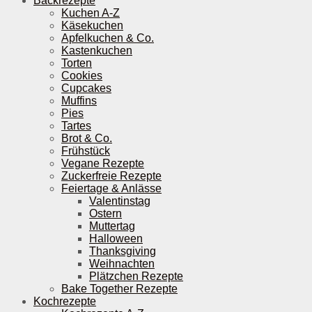
Backrezepte
Kuchen A-Z
Käsekuchen
Apfelkuchen & Co.
Kastenkuchen
Torten
Cookies
Cupcakes
Muffins
Pies
Tartes
Brot & Co.
Frühstück
Vegane Rezepte
Zuckerfreie Rezepte
Feiertage & Anlässe
Valentinstag
Ostern
Muttertag
Halloween
Thanksgiving
Weihnachten
Plätzchen Rezepte
Bake Together Rezepte
Kochrezepte