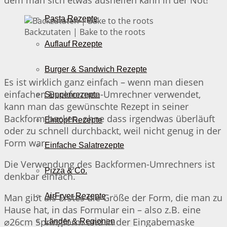
Pasta Rezepte
Backzutaten | Bake to the roots
Auflauf Rezepte
Burger & Sandwich Rezepte
Es ist wirklich ganz einfach – wenn man diesen
einfachen Backformen-Umrechner verwendet,
Suppenrezepte
kann man das gewünschte Rezept in seiner
Backform backen, ohne dass irgendwas überläuft
Eintopf Rezepte
oder zu schnell durchbackt, weil nicht genug in der
Form war.
Einfache Salatrezepte
Die Verwendung des Backformen-Umrechners ist
Pizza & Co.
denkbar einfach.
Man gibt als Erstes die Größe der Form, die man zu
AirFryer Rezepte
Hause hat, in das Formular ein – also z.B. eine
⌀26cm Springform und in der Eingabemaske
Länder & Regionen