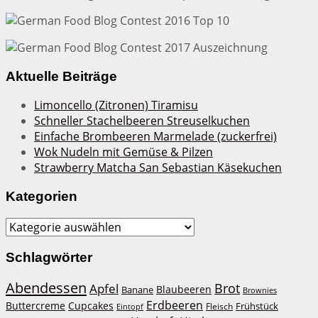
Aktuelle Beiträge
Limoncello (Zitronen) Tiramisu
Schneller Stachelbeeren Streuselkuchen
Einfache Brombeeren Marmelade (zuckerfrei)
Wok Nudeln mit Gemüse & Pilzen
Strawberry Matcha San Sebastian Käsekuchen
Kategorien
Kategorien
Schlagwörter
Abendessen
Brot
Apfel
Blaubeeren
Banane
Brownies
Erdbeeren
Buttercreme
Cupcakes
Frühstück
Fleisch
Eintopf