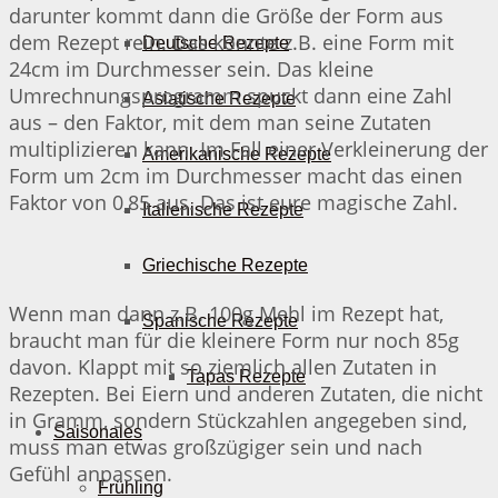
darunter kommt dann die Größe der Form aus
dem Rezept rein. Das könnte z.B. eine Form mit
Deutsche Rezepte
24cm im Durchmesser sein. Das kleine
Umrechnungsprogramm spuckt dann eine Zahl
Asiatische Rezepte
aus – den Faktor, mit dem man seine Zutaten
multiplizieren kann. Im Fall einer Verkleinerung der
Amerikanische Rezepte
Form um 2cm im Durchmesser macht das einen
Faktor von 0,85 aus. Das ist eure magische Zahl.
Italienische Rezepte
Griechische Rezepte
Wenn man dann z.B. 100g Mehl im Rezept hat,
Spanische Rezepte
braucht man für die kleinere Form nur noch 85g
davon. Klappt mit so ziemlich allen Zutaten in
Tapas Rezepte
Rezepten. Bei Eiern und anderen Zutaten, die nicht
in Gramm, sondern Stückzahlen angegeben sind,
Saisonales
muss man etwas großzügiger sein und nach
Gefühl anpassen.
Frühling