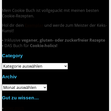
Mein Cookie Buch ist vollgepackt mit meinen besten
Cookie-Rezepten.
Hol dir dein
Exemplar
und
werde zum Meister der Keks-
Kunst
!
▪ Inklusive
veganer, gluten- oder zuckerfreier Rezepte
▪ DAS Buch für
Cookie-holics!
Category
Category
Archiv
Archiv
Gut zu wissen…
▪
Über mich