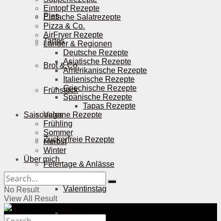
Eintopf Rezepte
Pies
Einfache Salatrezepte
Pizza & Co.
AirFryer Rezepte
Tartes
Länder & Regionen
Deutsche Rezepte
Asiatische Rezepte
Brot & Co.
Amerikanische Rezepte
Italienische Rezepte
Griechische Rezepte
Frühstück
Spanische Rezepte
Tapas Rezepte
Saisonales
Vegane Rezepte
Frühling
Sommer
Zuckerfreie Rezepte
Herbst
Winter
Über mich
Feiertage & Anlässe
Valentinstag
No Result
View All Result
Ostern