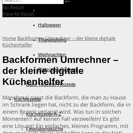
No Result
Muttertag
View All Result
Halloween
Home
Backformen Umrechner – der kleine digitale
Thanksgiving
Küchenhelfer
Weihnachten
Backformen Umrechner –
der kleine digitale
Plätzchen Rezepte
Küchenhelfer
Bake Together Rezepte
Manchmal passt die Backform, die man zu Hause
Kochrezepte
im Schrank liegen hat, nicht zu der Backform, die in
einem Rezept verlangt wird. Was tun in solchen
Kochrezepte A-Z
Momenten? Auf keinen Fall verzweifeln! Es gibt
eine Lösung! Ein einfaches, kleines Programm, mit
Feierabendküche
dem man sich etwas aushelfen kann in der Not!