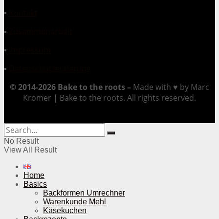
▪
Kontakt
▪
Zusammenarbeit
▪
Impressum
▪
Datenschutzerklärung
© 2014-2026 Bake to the roots –
Made with ♥ by Marc
Kromer | Bake to the roots. All rights reserved.
No Result
View All Result
Home
Basics
Backformen Umrechner
Warenkunde Mehl
Käsekuchen