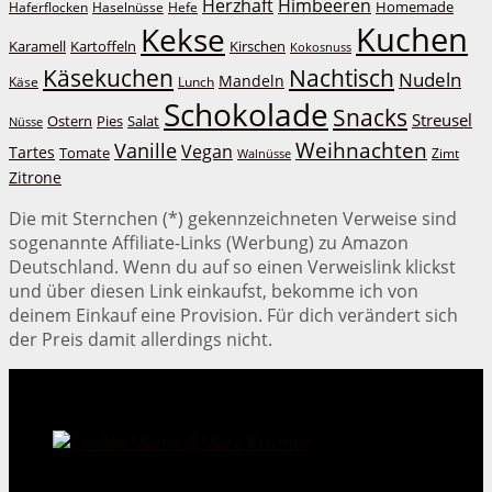
Herzhaft
Himbeeren
Homemade
Haferflocken
Haselnüsse
Hefe
Kuchen
Kekse
Kirschen
Karamell
Kartoffeln
Kokosnuss
Käsekuchen
Nachtisch
Nudeln
Mandeln
Lunch
Käse
Schokolade
Snacks
Streusel
Ostern
Salat
Pies
Nüsse
Weihnachten
Vanille
Vegan
Tartes
Tomate
Zimt
Walnüsse
Zitrone
Die mit Sternchen (*) gekennzeichneten Verweise sind
sogenannte Affiliate-Links (Werbung) zu Amazon
Deutschland. Wenn du auf so einen Verweislink klickst
und über diesen Link einkaufst, bekomme ich von
deinem Einkauf eine Provision. Für dich verändert sich
der Preis damit allerdings nicht.
Cookie Mania:
100 verlockende Keksrezepte.