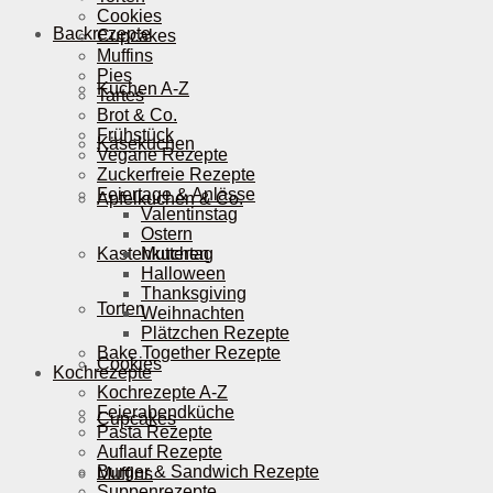
Cookies
Backrezepte
Cupcakes
Muffins
Pies
Kuchen A-Z
Tartes
Brot & Co.
Frühstück
Käsekuchen
Vegane Rezepte
Zuckerfreie Rezepte
Feiertage & Anlässe
Apfelkuchen & Co.
Valentinstag
Ostern
Kastenkuchen
Muttertag
Halloween
Thanksgiving
Torten
Weihnachten
Plätzchen Rezepte
Bake Together Rezepte
Cookies
Kochrezepte
Kochrezepte A-Z
Feierabendküche
Cupcakes
Pasta Rezepte
Auflauf Rezepte
Burger & Sandwich Rezepte
Muffins
Suppenrezepte