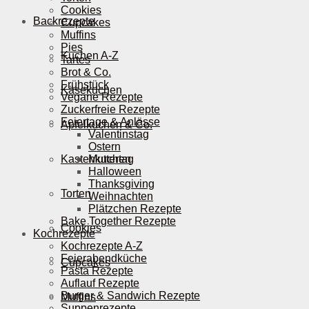
Cookies
Backrezepte
Cupcakes
Muffins
Pies
Kuchen A-Z
Tartes
Brot & Co.
Frühstück
Käsekuchen
Vegane Rezepte
Zuckerfreie Rezepte
Feiertage & Anlässe
Apfelkuchen & Co.
Valentinstag
Ostern
Kastenkuchen
Muttertag
Halloween
Thanksgiving
Torten
Weihnachten
Plätzchen Rezepte
Bake Together Rezepte
Cookies
Kochrezepte
Kochrezepte A-Z
Feierabendküche
Cupcakes
Pasta Rezepte
Auflauf Rezepte
Burger & Sandwich Rezepte
Muffins
Suppenrezepte