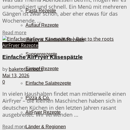
unkompliziert und schnell. Ein Menü mit mehreren
Pasta Rezepte
Gängen ist zwar schön, aber eher etwas für das
Wochenende, ...
Auflauf Rezepte
Details
Read more
Burger & Sandwich Rezepte
AirFryer Rezepte
Suppenrezepte
Einfache AirFryer Käsespätzle
by
baketotheroots
Eintopf Rezepte
Mai 13, 2026
0
Einfache Salatrezepte
In vielen Haushalten findet man mittlerweile einen
Pizza & Co.
AirFryer – die kleinen Maschinchen haben sich in
deutschen Küchen in den letzten Jahren rasant
AirFryer Rezepte
ausgebreitet. Wir verwenden ...
Details
Read more
Länder & Regionen