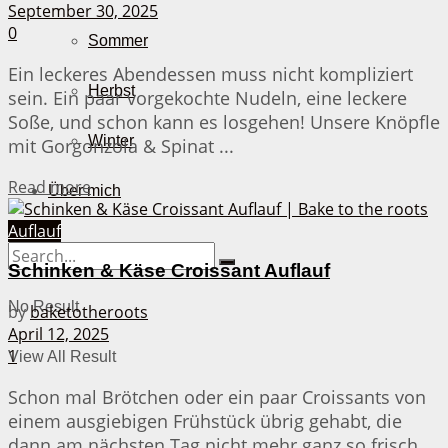
September 30, 2025
0
Sommer
Ein leckeres Abendessen muss nicht kompliziert
Herbst
sein. Ein paar vorgekochte Nudeln, eine leckere
Soße, und schon kann es losgehen! Unsere Knöpfle
Winter
mit Gorgonzola & Spinat ...
Details
Read more
Über mich
Auflauf
Schinken & Käse Croissant Auflauf
No Result
by
baketotheroots
April 12, 2025
1
View All Result
Schon mal Brötchen oder ein paar Croissants von
einem ausgiebigen Frühstück übrig gehabt, die
dann am nächsten Tag nicht mehr ganz so frisch