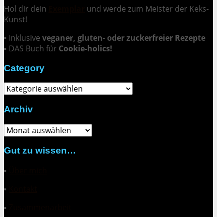
Hol dir dein
Exemplar
und
werde zum Meister der Keks-
Kunst
!
▪ Inklusive
veganer, gluten- oder zuckerfreier Rezepte
▪ DAS Buch für
Cookie-holics!
Category
Category
Archiv
Archiv
Gut zu wissen…
▪
Über mich
▪
Kontakt
▪
Zusammenarbeit