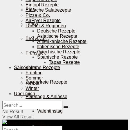
Eintopf Rezepte
Pies
Einfache Salatrezepte
Pizza & Co.
AirFryer Rezepte
Tartes
Länder & Regionen
Deutsche Rezepte
Asiatische Rezepte
Brot & Co.
Amerikanische Rezepte
Italienische Rezepte
Griechische Rezepte
Frühstück
Spanische Rezepte
Tapas Rezepte
Saisonales
Vegane Rezepte
Frühling
Sommer
Zuckerfreie Rezepte
Herbst
Winter
Über mich
Feiertage & Anlässe
Valentinstag
No Result
View All Result
Ostern