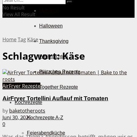
No Result
Muttertag
View All Result
Halloween
Home
Tag
Käse
Thanksgiving
Schlagwort:
Käse
Weihnachten
Plätzchen Rezepte
AirFryer Rezepte
Bake Together Rezepte
AirFryer Tortellini Auflauf mit Tomaten
Kochrezepte
by
baketotheroots
Juni 30, 2026
Kochrezepte A-Z
0
Feierabendküche
Was das Thema Abendessen betrifft, mögen wir es