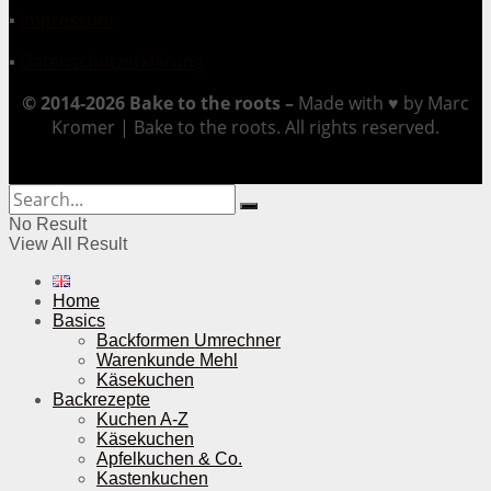
▪
Impressum
▪
Datenschutzerklärung
© 2014-2026 Bake to the roots –
Made with ♥ by Marc
Kromer | Bake to the roots. All rights reserved.
No Result
View All Result
Home
Basics
Backformen Umrechner
Warenkunde Mehl
Käsekuchen
Backrezepte
Kuchen A-Z
Käsekuchen
Apfelkuchen & Co.
Kastenkuchen