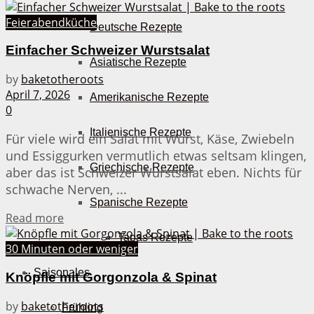
Feierabendküche
Deutsche Rezepte
Einfacher Schweizer Wurstsalat
Asiatische Rezepte
by
baketotheroots
April 7, 2026
Amerikanische Rezepte
0
Italienische Rezepte
Für viele wird ein Salat mit Wurst, Käse, Zwiebeln
und Essiggurken vermutlich etwas seltsam klingen,
Griechische Rezepte
aber das ist Schweizer Wurstsalat eben. Nichts für
schwache Nerven, ...
Spanische Rezepte
Details
Read more
Tapas Rezepte
30 Minuten oder weniger
Saisonales
Knöpfle mit Gorgonzola & Spinat
by
baketotheroots
Frühling