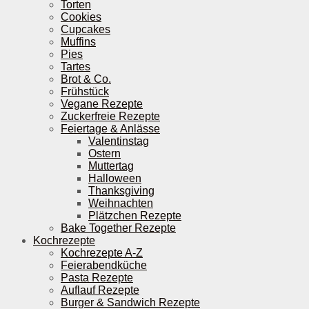
Torten
Cookies
Cupcakes
Muffins
Pies
Tartes
Brot & Co.
Frühstück
Vegane Rezepte
Zuckerfreie Rezepte
Feiertage & Anlässe
Valentinstag
Ostern
Muttertag
Halloween
Thanksgiving
Weihnachten
Plätzchen Rezepte
Bake Together Rezepte
Kochrezepte
Kochrezepte A-Z
Feierabendküche
Pasta Rezepte
Auflauf Rezepte
Burger & Sandwich Rezepte