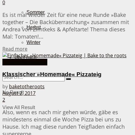
0
Sommer
Es ist mal wieder Zeit für eine neue Runde »Bake
together – Die Backüberraschung« zusammen mit
Herbst
Andrea von Zimtkeks & Apfeltarte! Thema dieses
Mal: Tomaten!...
Winter
Details
Read more
Über mich
Italienische Rezepte
Klassischer »Homemade« Pizzateig
by
baketotheroots
No Result
August 2, 2017
2
View All Result
Also, wenn es nach mir gehen würde, gäbe es
mindestens einmal die Woche Pizza bei uns zu
Hause. Ich mag diese runden Teigfladen einfach
supergerne....