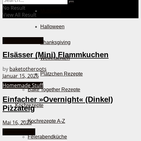
No Result
Muttertag
View All Result
Halloween
Herzhafte Snacks
Thanksgiving
Elsässer (Mini) Flammkuchen
Weihnachten
by
baketotheroots
Plätzchen Rezepte
Januar 15, 2026
Homemade Stuff
Bake Together Rezepte
Einfacher »Overnight« (Dinkel)
Kochrezepte
Pizzateig
Kochrezepte A-Z
Mai 16, 2023
Party Rezepte
Feierabendküche