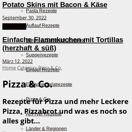
Potato Skins mit Bacon & Käse
Pasta Rezepte
September 30, 2022
Auflauf Rezepte
Pizza & Co.
Einfache Flammkuchen mit Tortillas
Burger & Sandwich Rezepte
(herzhaft & süß)
Suppenrezepte
März 12, 2022
Home
Category
Pizza & Co.
Eintopf Rezepte
Pizza & Co.
Einfache Salatrezepte
Rezepte für Pizza und mehr
Leckere
Pizza & Co.
Pizza, Pizzabrot und was es noch so
AirFryer Rezepte
alles gibt...
Länder & Regionen