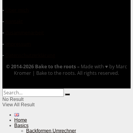
▪
Über mich
▪
Kontakt
▪
Zusammenarbeit
▪
Impressum
▪
Datenschutzerklärung
© 2014-2026 Bake to the roots –
Made with ♥ by Marc
Kromer | Bake to the roots. All rights reserved.
No Result
View All Result
Home
Basics
Backformen Umrechner