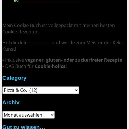
Cookie Mania:
100 verlockende Keksrezepte.
Mein Cookie Buch ist vollgepackt mit meinen besten
Cookie-Rezepten.
Hol dir dein
Exemplar
und
werde zum Meister der Keks-
Kunst
!
▪ Inklusive
veganer, gluten- oder zuckerfreier Rezepte
▪ DAS Buch für
Cookie-holics!
Category
Category
Archiv
Archiv
Gut zu wissen…