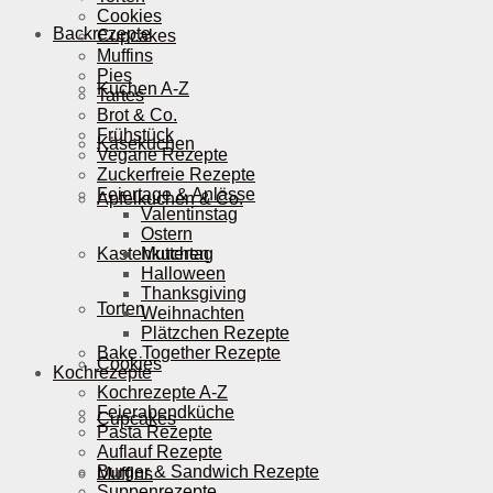
Cookies
Backrezepte
Cupcakes
Muffins
Pies
Kuchen A-Z
Tartes
Brot & Co.
Frühstück
Käsekuchen
Vegane Rezepte
Zuckerfreie Rezepte
Feiertage & Anlässe
Apfelkuchen & Co.
Valentinstag
Ostern
Kastenkuchen
Muttertag
Halloween
Thanksgiving
Torten
Weihnachten
Plätzchen Rezepte
Bake Together Rezepte
Cookies
Kochrezepte
Kochrezepte A-Z
Feierabendküche
Cupcakes
Pasta Rezepte
Auflauf Rezepte
Burger & Sandwich Rezepte
Muffins
Suppenrezepte