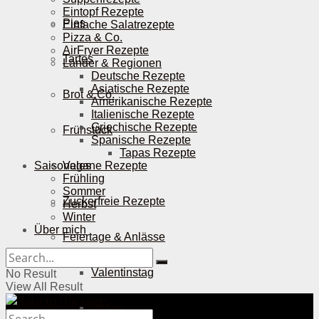
Eintopf Rezepte
Pies
Einfache Salatrezepte
Pizza & Co.
AirFryer Rezepte
Tartes
Länder & Regionen
Deutsche Rezepte
Asiatische Rezepte
Brot & Co.
Amerikanische Rezepte
Italienische Rezepte
Griechische Rezepte
Frühstück
Spanische Rezepte
Tapas Rezepte
Saisonales
Vegane Rezepte
Frühling
Sommer
Zuckerfreie Rezepte
Herbst
Winter
Über mich
Feiertage & Anlässe
Valentinstag
No Result
View All Result
Ostern