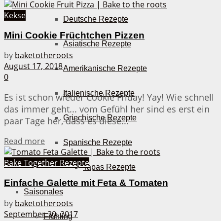
Kekse
Deutsche Rezepte
Mini Cookie Früchtchen Pizzen
Asiatische Rezepte
by
baketotheroots
August 17, 2018
Amerikanische Rezepte
0
Italienische Rezepte
Es ist schon wieder Cookie Friday! Yay! Wie schnell
das immer geht... vom Gefühl her sind es erst ein
Griechische Rezepte
paar Tage her, dass es diese...
Details
Read more
Spanische Rezepte
Bake Together Rezepte
Tapas Rezepte
Einfache Galette mit Feta & Tomaten
Saisonales
by
baketotheroots
September 30, 2017
Frühling