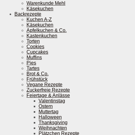
Warenkunde Mehl
Käsekuchen
Backrezepte
Kuchen A-Z
Käsekuchen
Apfelkuchen & Co.
Kastenkuchen
Torten
Cookies
Cupcakes
Muffins
Pies
Tartes
Brot & Co.
Frühstück
Vegane Rezepte
Zuckerfreie Rezepte
Feiertage & Anlässe
Valentinstag
Ostern
Muttertag
Halloween
Thanksgiving
Weihnachten
Plätzchen Rezepte