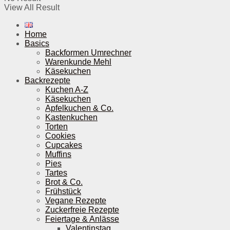
View All Result
Home
Basics
Backformen Umrechner
Warenkunde Mehl
Käsekuchen
Backrezepte
Kuchen A-Z
Käsekuchen
Apfelkuchen & Co.
Kastenkuchen
Torten
Cookies
Cupcakes
Muffins
Pies
Tartes
Brot & Co.
Frühstück
Vegane Rezepte
Zuckerfreie Rezepte
Feiertage & Anlässe
Valentinstag