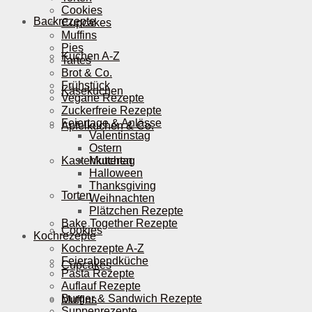
Cookies
Backrezepte
Cupcakes
Muffins
Pies
Kuchen A-Z
Tartes
Brot & Co.
Frühstück
Käsekuchen
Vegane Rezepte
Zuckerfreie Rezepte
Feiertage & Anlässe
Apfelkuchen & Co.
Valentinstag
Ostern
Kastenkuchen
Muttertag
Halloween
Thanksgiving
Torten
Weihnachten
Plätzchen Rezepte
Bake Together Rezepte
Cookies
Kochrezepte
Kochrezepte A-Z
Feierabendküche
Cupcakes
Pasta Rezepte
Auflauf Rezepte
Burger & Sandwich Rezepte
Muffins
Suppenrezepte