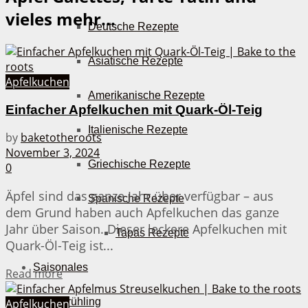
vieles mehr...
Deutsche Rezepte
Asiatische Rezepte
Apfelkuchen
Amerikanische Rezepte
Einfacher Apfelkuchen mit Quark-Öl-Teig
Italienische Rezepte
by
baketotheroots
November 3, 2024
Griechische Rezepte
0
Äpfel sind das ganze Jahr über verfügbar – aus
Spanische Rezepte
dem Grund haben auch Apfelkuchen das ganze
Jahr über Saison. Dieser leckere Apfelkuchen mit
Tapas Rezepte
Quark-Öl-Teig ist...
Saisonales
Details
Read more
Frühling
Apfelkuchen