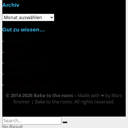
Archiv
Archiv
Gut zu wissen…
▪
Über mich
▪
Kontakt
▪
Zusammenarbeit
▪
Impressum
▪
Datenschutzerklärung
© 2014-2026 Bake to the roots –
Made with ♥ by Marc
Kromer | Bake to the roots. All rights reserved.
No Result