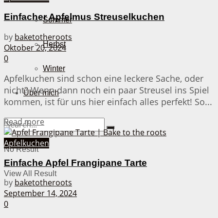
Einfacher Apfelmus Streuselkuchen
Sommer
by
baketotheroots
Herbst
Oktober 20, 2024
0
Winter
Apfelkuchen sind schon eine leckere Sache, oder
nicht? Wenn dann noch ein paar Streusel ins Spiel
Über mich
kommen, ist für uns hier einfach alles perfekt! So...
Details
Read more
Apfelkuchen
No Result
Einfache Apfel Frangipane Tarte
View All Result
by
baketotheroots
September 14, 2024
0