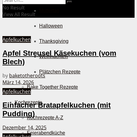
No Result
Muttertag
View All Result
Halloween
Apfelkuchen
Thanksgiving
Apfel Streusel Käsekuchen (vom
Weihnachten
Blech)
Plätzchen Rezepte
by
baketotheroots
März 14, 2026
Bake Together Rezepte
Apfelkuchen
Kochrezepte
Einfacher Bratapfelkuchen (mit
Pudding)
Kochrezepte A-Z
Dezember 14, 2025
Feierabendküche
Apfelkuchen