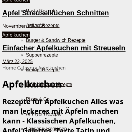
Pasta Rezepte
Apfel Streuselkuchen Schnitten
November 15, 2025
Auflauf Rezepte
Apfelkuchen
Burger & Sandwich Rezepte
Einfacher Apfelkuchen mit Streuseln
Suppenrezepte
März 22, 2025
Home
Category
Apfelkuchen
Eintopf Rezepte
Apfelkuchen
Einfache Salatrezepte
Rezepte für Apfelkuchen
Alles was
Pizza & Co.
man leckeres mit Äpfeln machen
AirFryer Rezepte
kann - Klassischen Apfelkuchen,
Apfel Galettes, Tarte Tatin und
Länder & Regionen