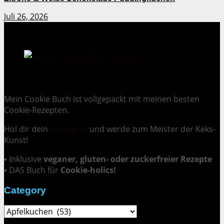
Juli 26, 2026
Cookie Mania:
100 verlockende Keksrezepte.
Mein Cookie Buch ist vollgepackt mit meinen besten
Cookie-Rezepten.
Hol dir dein
Exemplar
und
werde zum Meister der Keks-
Kunst
!
▪ Inklusive
veganer, gluten- oder zuckerfreier Rezepte
▪ DAS Buch für
Cookie-holics!
Category
Category