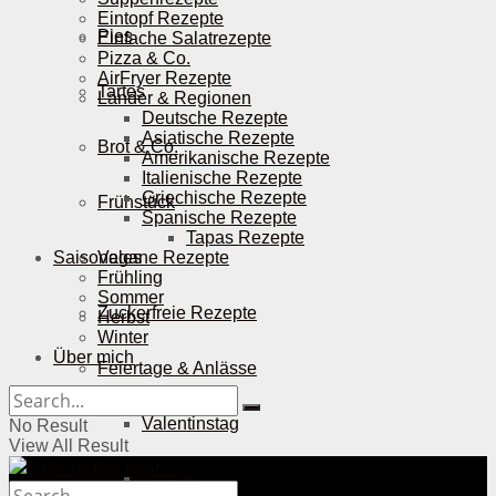
Eintopf Rezepte
Pies
Einfache Salatrezepte
Pizza & Co.
AirFryer Rezepte
Tartes
Länder & Regionen
Deutsche Rezepte
Asiatische Rezepte
Brot & Co.
Amerikanische Rezepte
Italienische Rezepte
Griechische Rezepte
Frühstück
Spanische Rezepte
Tapas Rezepte
Saisonales
Vegane Rezepte
Frühling
Sommer
Zuckerfreie Rezepte
Herbst
Winter
Über mich
Feiertage & Anlässe
Valentinstag
No Result
View All Result
Ostern