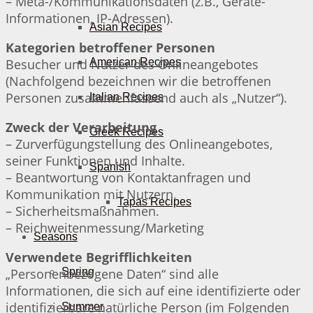
– Meta-/Kommunikationsdaten (z.B., Geräte-
Informationen, IP-Adressen).
Asian Recipes
Kategorien betroffener Personen
Besucher und Nutzer des Onlineangebotes
American Recipes
(Nachfolgend bezeichnen wir die betroffenen
Personen zusammenfassend auch als „Nutzer“).
Italian Recipes
Zweck der Verarbeitung
Greek Recipes
– Zurverfügungstellung des Onlineangebotes,
seiner Funktionen und Inhalte.
Spanish
– Beantwortung von Kontaktanfragen und
Kommunikation mit Nutzern.
Tapas Recipes
– Sicherheitsmaßnahmen.
– Reichweitenmessung/Marketing
Seasons
Verwendete Begrifflichkeiten
„Personenbezogene Daten“ sind alle
Spring
Informationen, die sich auf eine identifizierte oder
identifizierbare natürliche Person (im Folgenden
Summer