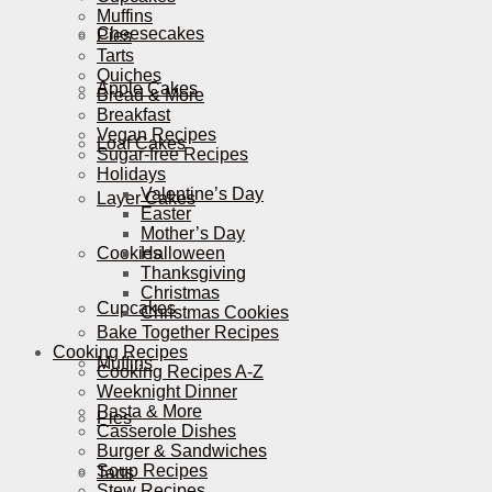
Muffins
Cheesecakes
Pies
Tarts
Quiches
Apple Cakes
Bread & More
Breakfast
Vegan Recipes
Loaf Cakes
Sugar-free Recipes
Holidays
Valentine’s Day
Layer Cakes
Easter
Mother’s Day
Cookies
Halloween
Thanksgiving
Christmas
Cupcakes
Christmas Cookies
Bake Together Recipes
Cooking Recipes
Muffins
Cooking Recipes A-Z
Weeknight Dinner
Pasta & More
Pies
Casserole Dishes
Burger & Sandwiches
Soup Recipes
Tarts
Stew Recipes