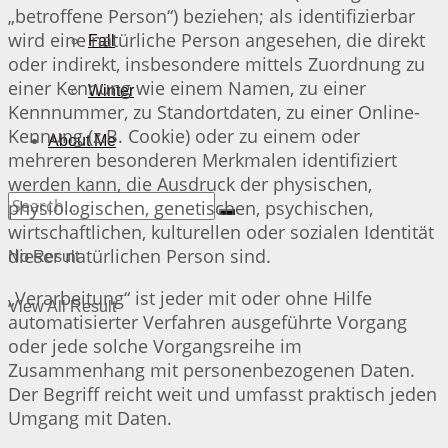
„betroffene Person“) beziehen; als identifizierbar
wird eine natürliche Person angesehen, die direkt
Fall
oder indirekt, insbesondere mittels Zuordnung zu
einer Kennung wie einem Namen, zu einer
Winter
Kennnummer, zu Standortdaten, zu einer Online-
Kennung (z.B. Cookie) oder zu einem oder
About Me
mehreren besonderen Merkmalen identifiziert
werden kann, die Ausdruck der physischen,
physiologischen, genetischen, psychischen,
wirtschaftlichen, kulturellen oder sozialen Identität
dieser natürlichen Person sind.
No Result
„Verarbeitung“ ist jeder mit oder ohne Hilfe
View All Result
automatisierter Verfahren ausgeführte Vorgang
oder jede solche Vorgangsreihe im
Zusammenhang mit personenbezogenen Daten.
Der Begriff reicht weit und umfasst praktisch jeden
Umgang mit Daten.