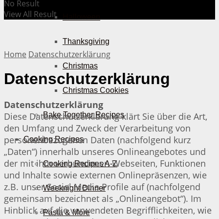
No Result
View All Result
Halloween
Thanksgiving
Home
Datenschutzerklärung
Christmas
Datenschutzerklärung
Christmas Cookies
Datenschutzerklärung
Diese Datenschutzerklärung klärt Sie über die Art,
Bake Together Recipes
den Umfang und Zweck der Verarbeitung von
personenbezogenen Daten (nachfolgend kurz
Cooking Recipes
„Daten“) innerhalb unseres Onlineangebotes und
der mit ihm verbundenen Webseiten, Funktionen
Cooking Recipes A-Z
und Inhalte sowie externen Onlinepräsenzen, wie
z.B. unser Social Media Profile auf (nachfolgend
Weeknight Dinner
gemeinsam bezeichnet als „Onlineangebot“). Im
Hinblick auf die verwendeten Begrifflichkeiten, wie
Pasta & More