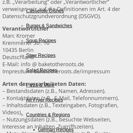
z.B. „Verarbeitung“ oder „Verantwortlicher“
verweisen wir auf die Definitionen im Art. 4 der
Casserole Dishes
Datenschutzgrundverordnung (DSGVO).
Burger & Sandwiches
Verantwortlicher
Marc Kromer
Soup Recipes
Kremmener Str. 16
10435 Berlin
Stew Recipes
Deutschland
E-Mail: info @ baketotheroots.de
Impressum: baketotheroots.de/impressum
Salad Recipes
Arten der verarbeiteten Daten:
Pizza & More
– Bestandsdaten (z.B., Namen, Adressen).
– Kontaktdaten (z.B., E-Mail, Telefonnummern).
Air Fryer Recipes
– Inhaltsdaten (z.B., Texteingaben, Fotografien,
Videos).
Countries & Regions
– Nutzungsdaten (z.B., besuchte Webseiten,
Interesse an Inhalten, Zugriffszeiten).
German Recipes