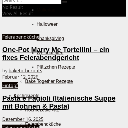
No Result
Muttertag
View All Result
Halloween
Feierabendküche
Thanksgiving
One-Pot Marry Me Tortellini – ein
Weihnachten
fixes Feierabendgericht
Plätzchen Rezepte
by
baketotheroots
Februar 12, 2026
Bake Together Rezepte
Eintopf
Kochrezepte
Pasta e Fagioli (Italienische Suppe
mit Bohnen & Pasta)
Kochrezepte A-Z
Dezember 16, 2025
Feierabendküche
Feierabendküche