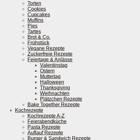
Torten
Cookies
Cupcakes
Muffins
Pies
Tartes
Brot & Co.
Frühstück
Vegane Rezepte
Zuckerfreie Rezepte
Feiertage & Anlässe
Valentinstag
Ostern
Muttertag
Halloween
Thanksgiving
Weihnachten
Plätzchen Rezepte
Bake Together Rezepte
Kochrezepte
Kochrezepte A-Z
Feierabendküche
Pasta Rezepte
Auflauf Rezepte
Burger & Sandwich Rezepte