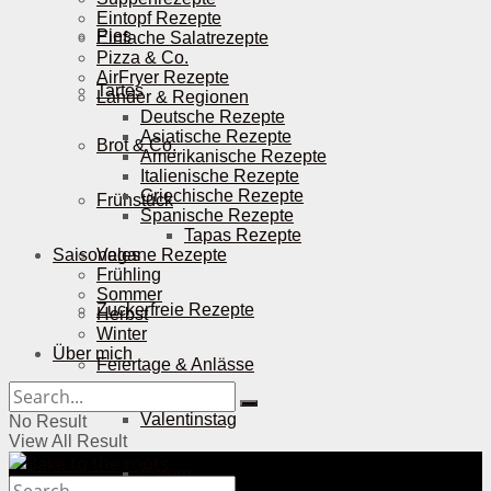
Eintopf Rezepte
Pies
Einfache Salatrezepte
Pizza & Co.
AirFryer Rezepte
Tartes
Länder & Regionen
Deutsche Rezepte
Asiatische Rezepte
Brot & Co.
Amerikanische Rezepte
Italienische Rezepte
Griechische Rezepte
Frühstück
Spanische Rezepte
Tapas Rezepte
Saisonales
Vegane Rezepte
Frühling
Sommer
Zuckerfreie Rezepte
Herbst
Winter
Über mich
Feiertage & Anlässe
Valentinstag
No Result
View All Result
Ostern