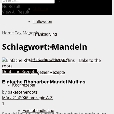
No Result
Muttertag
View All Result
Halloween
Home
Tag
Mandeln
Thanksgiving
Schlagwort:
Mandeln
Weihnachten
Plätzchen Rezepte
Deutsche Rezepte
Bake Together Rezepte
Einfache Rhabarber Mandel Muffins
Kochrezepte
by
baketotheroots
März 21, 2026
Kochrezepte A-Z
1
Feierabendküche
Sobald bei uns der erste Rhabarber irgendwo im