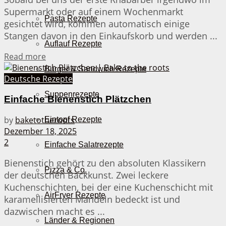
Supermarkt oder auf einem Wochenmarkt
Pasta Rezepte
gesichtet wird, kommen automatisch einige
Stangen davon in den Einkaufskorb und werden ...
Auflauf Rezepte
Details
Read more
Burger & Sandwich Rezepte
Deutsche Rezepte
Suppenrezepte
Einfache Bienenstich Plätzchen
by
baketotheroots
Eintopf Rezepte
Dezember 18, 2025
2
Einfache Salatrezepte
Bienenstich gehört zu den absoluten Klassikern
Pizza & Co.
der deutschen Backkunst. Zwei leckere
Kuchenschichten, bei der eine Kuchenschicht mit
AirFryer Rezepte
karamellisierten Mandeln bedeckt ist und
dazwischen macht es ...
Länder & Regionen