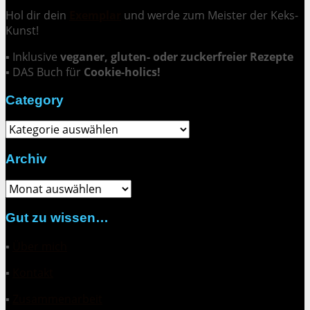
Hol dir dein
Exemplar
und
werde zum Meister der Keks-
Kunst
!
▪ Inklusive
veganer, gluten- oder zuckerfreier Rezepte
▪ DAS Buch für
Cookie-holics!
Category
Category
Archiv
Archiv
Gut zu wissen…
▪
Über mich
▪
Kontakt
▪
Zusammenarbeit