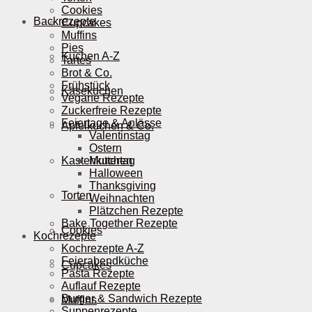
Cookies
Backrezepte
Cupcakes
Muffins
Pies
Kuchen A-Z
Tartes
Brot & Co.
Frühstück
Käsekuchen
Vegane Rezepte
Zuckerfreie Rezepte
Feiertage & Anlässe
Apfelkuchen & Co.
Valentinstag
Ostern
Kastenkuchen
Muttertag
Halloween
Thanksgiving
Torten
Weihnachten
Plätzchen Rezepte
Bake Together Rezepte
Cookies
Kochrezepte
Kochrezepte A-Z
Feierabendküche
Cupcakes
Pasta Rezepte
Auflauf Rezepte
Burger & Sandwich Rezepte
Muffins
Suppenrezepte