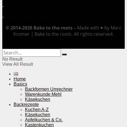
▪
Impressum
▪
Datenschutzerklärung
© 2014-2026 Bake to the roots –
Made with ♥ by Marc
Kromer | Bake to the roots. All rights reserved.
No Result
View All Result
Home
Basics
Backformen Umrechner
Warenkunde Mehl
Käsekuchen
Backrezepte
Kuchen A-Z
Käsekuchen
Apfelkuchen & Co.
Kastenkuchen