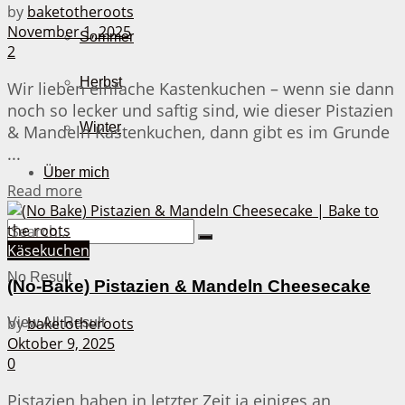
by
baketotheroots
November 1, 2025
Sommer
2
Herbst
Wir lieben einfache Kastenkuchen – wenn sie dann
noch so lecker und saftig sind, wie dieser Pistazien
Winter
& Mandeln Kastenkuchen, dann gibt es im Grunde
...
Über mich
Details
Read more
Käsekuchen
No Result
(No-Bake) Pistazien & Mandeln Cheesecake
by
baketotheroots
View All Result
Oktober 9, 2025
0
Pistazien haben in letzter Zeit ja einiges an