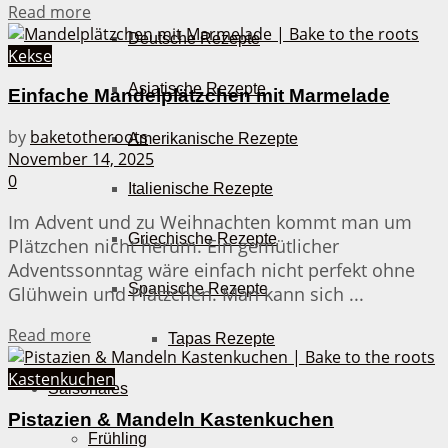
Details
Read more
Deutsche Rezepte
Kekse
Asiatische Rezepte
Einfache Mandelplätzchen mit Marmelade
by
baketotheroots
Amerikanische Rezepte
November 14, 2025
0
Italienische Rezepte
Im Advent und zu Weihnachten kommt man um
Griechische Rezepte
Plätzchen nicht herum. Ein gemütlicher
Adventssonntag wäre einfach nicht perfekt ohne
Spanische Rezepte
Glühwein und Plätzchen. Man kann sich ...
Details
Read more
Tapas Rezepte
Kastenkuchen
Saisonales
Pistazien & Mandeln Kastenkuchen
Frühling