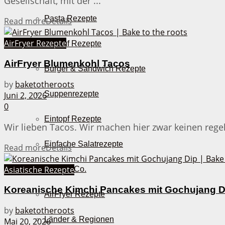
Gesellschaft, mit der ...
Pasta Rezepte
Read more
Details
AirFryer Rezepte
Auflauf Rezepte
AirFryer Blumenkohl Tacos
Burger & Sandwich Rezepte
by
baketotheroots
Suppenrezepte
Juni 2, 2026
0
Eintopf Rezepte
Wir lieben Tacos. Wir machen hier zwar keinen regel
Einfache Salatrezepte
Read more
Details
Asiatische Rezepte
Pizza & Co.
Koreanische Kimchi Pancakes mit Gochujang D
AirFryer Rezepte
by
baketotheroots
Länder & Regionen
Mai 20, 2026