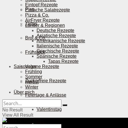
Eintopf Rezepte
Pies
Einfache Salatrezepte
Pizza & Co.
AirFryer Rezepte
Tartes
Länder & Regionen
Deutsche Rezepte
Asiatische Rezepte
Brot & Co.
Amerikanische Rezepte
Italienische Rezepte
Griechische Rezepte
Frühstück
Spanische Rezepte
Tapas Rezepte
Saisonales
Vegane Rezepte
Frühling
Sommer
Zuckerfreie Rezepte
Herbst
Winter
Über mich
Feiertage & Anlässe
Valentinstag
No Result
View All Result
Ostern