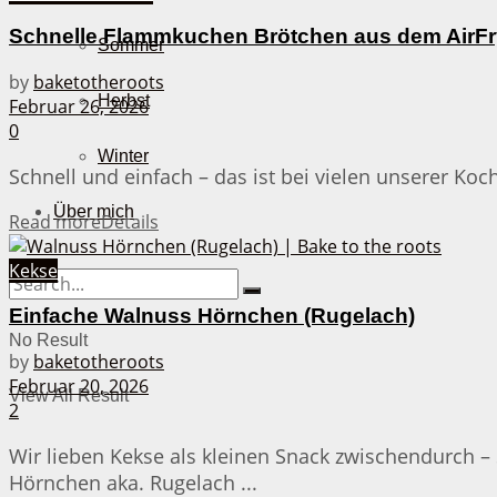
Schnelle Flammkuchen Brötchen aus dem AirFr
Sommer
by
baketotheroots
Herbst
Februar 26, 2026
0
Winter
Schnell und einfach – das ist bei vielen unserer Ko
Über mich
Read more
Details
Kekse
Einfache Walnuss Hörnchen (Rugelach)
No Result
by
baketotheroots
Februar 20, 2026
View All Result
2
Wir lieben Kekse als kleinen Snack zwischendurch 
Hörnchen aka. Rugelach ...