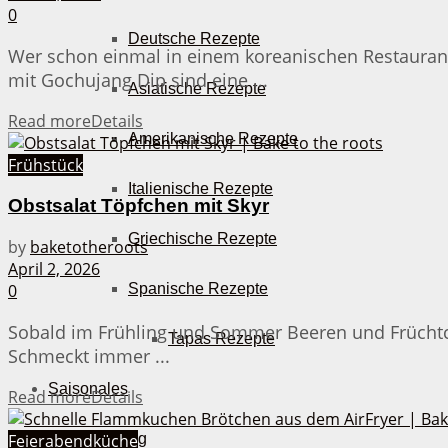
0
Deutsche Rezepte
Wer schon einmal in einem koreanischen Restaurant
mit Gochujang Dip sind eine ...
Asiatische Rezepte
Read more
Details
Amerikanische Rezepte
Frühstück
Italienische Rezepte
Obstsalat Töpfchen mit Skyr
Griechische Rezepte
by
baketotheroots
April 2, 2026
0
Spanische Rezepte
Sobald im Frühling und Sommer Beeren und Früchtch
Tapas Rezepte
Schmeckt immer ...
Saisonales
Read more
Details
Feierabendküche
Frühling