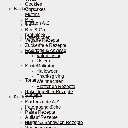
Cookies
Backrezepte
Cupcakes
Muffins
Pies
Kuchen A-Z
Tartes
Brot & Co.
Frühstück
Käsekuchen
Vegane Rezepte
Zuckerfreie Rezepte
Feiertage & Anlässe
Apfelkuchen & Co.
Valentinstag
Ostern
Kastenkuchen
Muttertag
Halloween
Thanksgiving
Torten
Weihnachten
Plätzchen Rezepte
Bake Together Rezepte
Cookies
Kochrezepte
Kochrezepte A-Z
Feierabendküche
Cupcakes
Pasta Rezepte
Auflauf Rezepte
Burger & Sandwich Rezepte
Muffins
Suppenrezepte