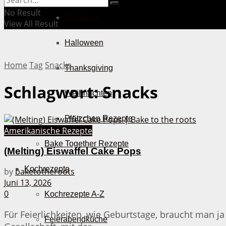
No Result
Muttertag
View All Result
Halloween
Home
Tag
Snacks
Thanksgiving
Schlagwort:
Snacks
Weihnachten
Plätzchen Rezepte
Amerikanische Rezepte
Bake Together Rezepte
(Melting) Eiswaffel Cake Pops
Kochrezepte
by
baketotheroots
Juni 13, 2026
0
Kochrezepte A-Z
Für Feierlichkeiten, wie Geburtstage, braucht man j
Feierabendküche