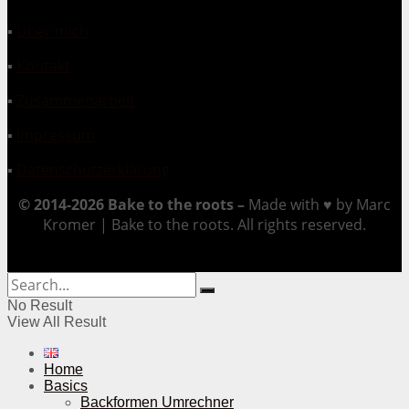
▪
Über mich
▪
Kontakt
▪
Zusammenarbeit
▪
Impressum
▪
Datenschutzerklärung
© 2014-2026 Bake to the roots –
Made with ♥ by Marc
Kromer | Bake to the roots. All rights reserved.
No Result
View All Result
Home
Basics
Backformen Umrechner