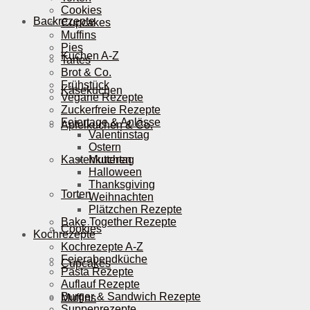
Cookies
Backrezepte
Cupcakes
Muffins
Pies
Kuchen A-Z
Tartes
Brot & Co.
Frühstück
Käsekuchen
Vegane Rezepte
Zuckerfreie Rezepte
Feiertage & Anlässe
Apfelkuchen & Co.
Valentinstag
Ostern
Kastenkuchen
Muttertag
Halloween
Thanksgiving
Torten
Weihnachten
Plätzchen Rezepte
Bake Together Rezepte
Cookies
Kochrezepte
Kochrezepte A-Z
Feierabendküche
Cupcakes
Pasta Rezepte
Auflauf Rezepte
Burger & Sandwich Rezepte
Muffins
Suppenrezepte