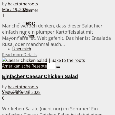
by
baketotheroots
März 19, 2026
Sommer
1
Herbst
Manche werden denken, dass dieser Salat hier
einfach nur ein plumper Kartoffelsalat mit
Winter
Mayonnaise ist. Weit gefehlt. Das hier ist Ensalada
Rusa, oder manchmal auch...
Über mich
Read more
Details
Amerikanische Rezepte
Einfacher Caesar Chicken Salad
No Result
by
baketotheroots
View All Result
September 23, 2025
0
Wir lieben Salate (nicht nur) im Sommer! Ein
einfacher Caesar Chicken Salad ist dabei einer