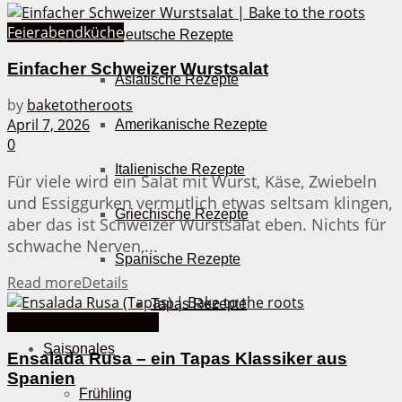
Feierabendküche
Deutsche Rezepte
Einfacher Schweizer Wurstsalat
Asiatische Rezepte
by
baketotheroots
April 7, 2026
Amerikanische Rezepte
0
Italienische Rezepte
Für viele wird ein Salat mit Wurst, Käse, Zwiebeln
und Essiggurken vermutlich etwas seltsam klingen,
Griechische Rezepte
aber das ist Schweizer Wurstsalat eben. Nichts für
schwache Nerven,...
Spanische Rezepte
Read more
Details
Tapas Rezepte
Fisch & Meeresfrüchte
Saisonales
Ensalada Rusa – ein Tapas Klassiker aus
Spanien
Frühling