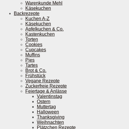
Warenkunde Mehl
Käsekuchen
Backrezepte
Kuchen A-Z
Käsekuchen
Apfelkuchen & Co.
Kastenkuchen
Torten
Cookies
Cupcakes
Muffins
Pies
Tartes
Brot & Co.
Frühstück
Vegane Rezepte
Zuckerfreie Rezepte
Feiertage & Anlässe
Valentinstag
Ostern
Muttertag
Halloween
Thanksgiving
Weihnachten
Plätzchen Rezepte