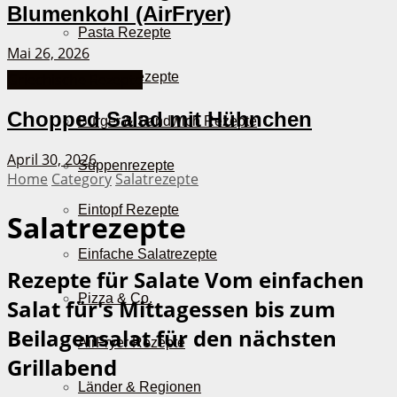
Blumenkohl (AirFryer)
Pasta Rezepte
Mai 26, 2026
Auflauf Rezepte
Griechische Rezepte
Chopped Salad mit Hühnchen
Burger & Sandwich Rezepte
April 30, 2026
Suppenrezepte
Home
Category
Salatrezepte
Eintopf Rezepte
Salatrezepte
Einfache Salatrezepte
Rezepte für Salate
Vom einfachen
Pizza & Co.
Salat für's Mittagessen bis zum
Beilagensalat für den nächsten
AirFryer Rezepte
Grillabend
Länder & Regionen