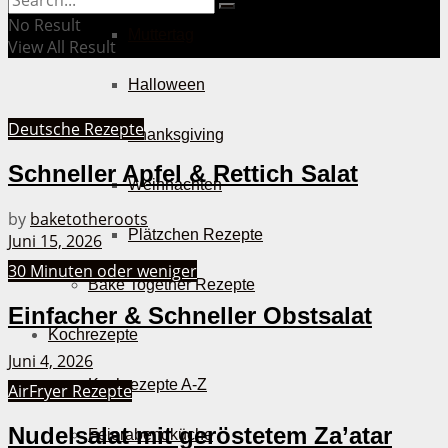
No Result
Muttertag
View All Result
Halloween
Deutsche Rezepte
Thanksgiving
Schneller Apfel & Rettich Salat
Weihnachten
by
baketotheroots
Plätzchen Rezepte
Juni 15, 2026
30 Minuten oder weniger
Bake Together Rezepte
Einfacher & Schneller Obstsalat
Kochrezepte
Juni 4, 2026
Kochrezepte A-Z
AirFryer Rezepte
Nudelsalat mit geröstetem Za’atar
Feierabendküche