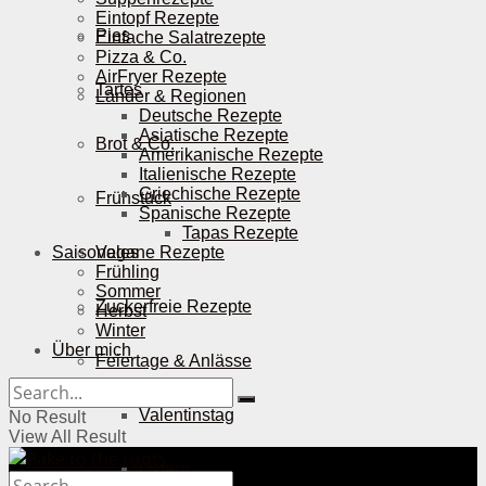
Eintopf Rezepte
Pies
Einfache Salatrezepte
Pizza & Co.
AirFryer Rezepte
Tartes
Länder & Regionen
Deutsche Rezepte
Asiatische Rezepte
Brot & Co.
Amerikanische Rezepte
Italienische Rezepte
Griechische Rezepte
Frühstück
Spanische Rezepte
Tapas Rezepte
Saisonales
Vegane Rezepte
Frühling
Sommer
Zuckerfreie Rezepte
Herbst
Winter
Über mich
Feiertage & Anlässe
Valentinstag
No Result
View All Result
Ostern