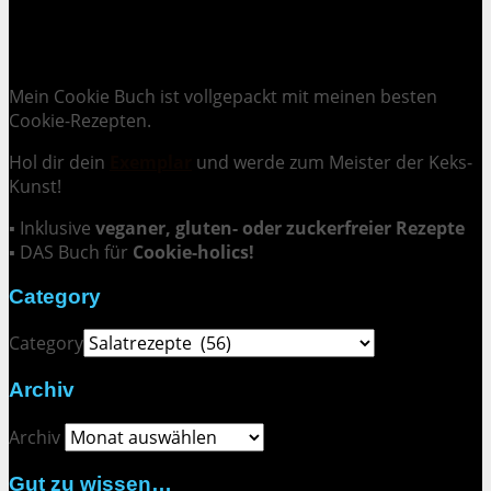
Cookie Mania:
100 verlockende Keksrezepte.
Mein Cookie Buch ist vollgepackt mit meinen besten
Cookie-Rezepten.
Hol dir dein
Exemplar
und
werde zum Meister der Keks-
Kunst
!
▪ Inklusive
veganer, gluten- oder zuckerfreier Rezepte
▪ DAS Buch für
Cookie-holics!
Category
Category
Archiv
Archiv
Gut zu wissen…