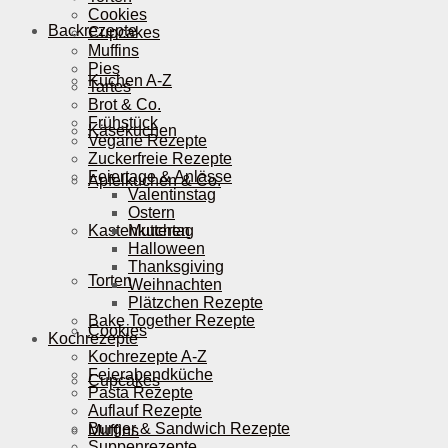
Cookies
Backrezepte
Cupcakes
Muffins
Pies
Kuchen A-Z
Tartes
Brot & Co.
Frühstück
Käsekuchen
Vegane Rezepte
Zuckerfreie Rezepte
Feiertage & Anlässe
Apfelkuchen & Co.
Valentinstag
Ostern
Kastenkuchen
Muttertag
Halloween
Thanksgiving
Torten
Weihnachten
Plätzchen Rezepte
Bake Together Rezepte
Cookies
Kochrezepte
Kochrezepte A-Z
Feierabendküche
Cupcakes
Pasta Rezepte
Auflauf Rezepte
Burger & Sandwich Rezepte
Muffins
Suppenrezepte