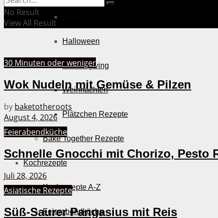
No Result
Muttertag
View All Result
Halloween
30 Minuten oder weniger
Thanksgiving
Wok Nudeln mit Gemüse & Pilzen
Weihnachten
by
baketotheroots
Plätzchen Rezepte
August 4, 2026
Feierabendküche
Bake Together Rezepte
Schnelle Gnocchi mit Chorizo, Pesto 
Kochrezepte
Juli 28, 2026
Kochrezepte A-Z
Asiatische Rezepte
Süß-Saurer Pangasius mit Reis
Feierabendküche