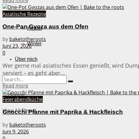
Read more
Sommer
Asiatische Rezepte
One-Pan Gyoza aus dem Ofen
Herbst
by
baketotheroots
Winter
Juni 23, 2026
0
Über mich
Wer gerne mal asiatisches Essen genießt, wird Dump
serviert – es geht aber...
Details
Read more
No Result
Feierabendküche
View All Result
Gnocchi Pfanne mit Paprika & Hackfleisch
by
baketotheroots
Juni 9, 2026
0