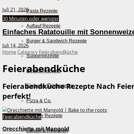
Juli 21, 2026
Pasta Rezepte
30 Minuten oder weniger
Auflauf Rezepte
Einfaches Ratatouille mit Sonnenweiz
Burger & Sandwich Rezepte
Juli 14, 2026
Home
Category
Feierabendküche
Suppenrezepte
Feierabendküche
Eintopf Rezepte
Feierabendküche Rezepte
Nach Feiera
Einfache Salatrezepte
perfekt!
Pizza & Co.
AirFryer Rezepte
Feierabendküche
Orecchiette mit Mangold
Länder & Regionen