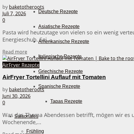
by
baketotheroots
Deutsche Rezepte
Juli 7, 2026
0
Asiatische Rezepte
Pasta wird heutzutage von vielen so ein wenig verte
Energieschub. Sei...
Amerikanische Rezepte
Details
Read more
Italienische Rezepte
AirFryer Rezepte
Griechische Rezepte
AirFryer Tortellini Auflauf mit Tomaten
Spanische Rezepte
by
baketotheroots
Juni 30, 2026
Tapas Rezepte
0
Was das Thema Abendessen betrifft, mögen wir es u
Saisonales
Wochenende,...
Frühling
Details