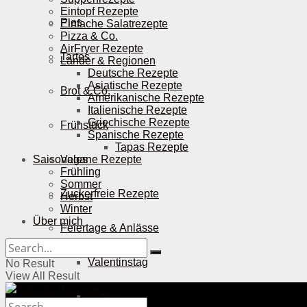
Eintopf Rezepte
Pies
Einfache Salatrezepte
Pizza & Co.
AirFryer Rezepte
Tartes
Länder & Regionen
Deutsche Rezepte
Asiatische Rezepte
Brot & Co.
Amerikanische Rezepte
Italienische Rezepte
Griechische Rezepte
Frühstück
Spanische Rezepte
Tapas Rezepte
Saisonales
Vegane Rezepte
Frühling
Sommer
Zuckerfreie Rezepte
Herbst
Winter
Über mich
Feiertage & Anlässe
Valentinstag
No Result
View All Result
Ostern