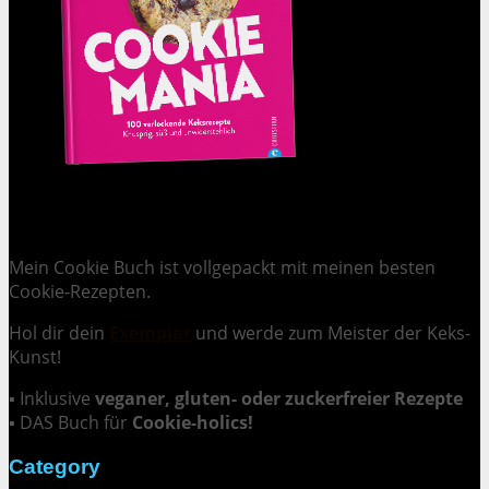
Cookie Mania:
100 verlockende Keksrezepte.
Mein Cookie Buch ist vollgepackt mit meinen besten
Cookie-Rezepten.
Hol dir dein
Exemplar
und
werde zum Meister der Keks-
Kunst
!
▪ Inklusive
veganer, gluten- oder zuckerfreier Rezepte
▪ DAS Buch für
Cookie-holics!
Category