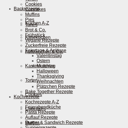
Cookies
Backrezepte
Cupcakes
Muffins
Pies
Kuchen A-Z
Tartes
Brot & Co.
Frühstück
Käsekuchen
Vegane Rezepte
Zuckerfreie Rezepte
Feiertage & Anlässe
Apfelkuchen & Co.
Valentinstag
Ostern
Kastenkuchen
Muttertag
Halloween
Thanksgiving
Torten
Weihnachten
Plätzchen Rezepte
Bake Together Rezepte
Cookies
Kochrezepte
Kochrezepte A-Z
Feierabendküche
Cupcakes
Pasta Rezepte
Auflauf Rezepte
Burger & Sandwich Rezepte
Muffins
Suppenrezepte