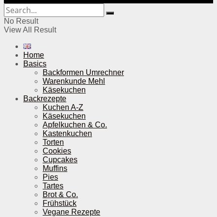
No Result
View All Result
Home
Basics
Backformen Umrechner
Warenkunde Mehl
Käsekuchen
Backrezepte
Kuchen A-Z
Käsekuchen
Apfelkuchen & Co.
Kastenkuchen
Torten
Cookies
Cupcakes
Muffins
Pies
Tartes
Brot & Co.
Frühstück
Vegane Rezepte