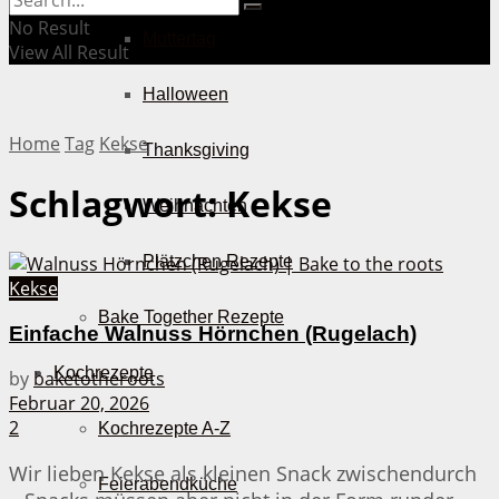
No Result
Muttertag
View All Result
Halloween
Home
Tag
Kekse
Thanksgiving
Schlagwort:
Kekse
Weihnachten
Plätzchen Rezepte
Kekse
Bake Together Rezepte
Einfache Walnuss Hörnchen (Rugelach)
Kochrezepte
by
baketotheroots
Februar 20, 2026
2
Kochrezepte A-Z
Wir lieben Kekse als kleinen Snack zwischendurch
Feierabendküche