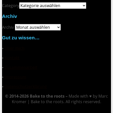
Category
Archiv
Archiv
Gut zu wissen…
▪
Über mich
▪
Kontakt
▪
Zusammenarbeit
▪
Impressum
▪
Datenschutzerklärung
© 2014-2026 Bake to the roots –
Made with ♥ by Marc
Kromer | Bake to the roots. All rights reserved.