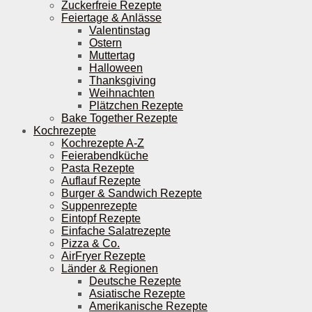
Zuckerfreie Rezepte
Feiertage & Anlässe
Valentinstag
Ostern
Muttertag
Halloween
Thanksgiving
Weihnachten
Plätzchen Rezepte
Bake Together Rezepte
Kochrezepte
Kochrezepte A-Z
Feierabendküche
Pasta Rezepte
Auflauf Rezepte
Burger & Sandwich Rezepte
Suppenrezepte
Eintopf Rezepte
Einfache Salatrezepte
Pizza & Co.
AirFryer Rezepte
Länder & Regionen
Deutsche Rezepte
Asiatische Rezepte
Amerikanische Rezepte