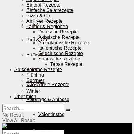
Eintopf Rezepte
Pies
Einfache Salatrezepte
Pizza & Co.
AirFryer Rezepte
Tartes
Länder & Regionen
Deutsche Rezepte
Asiatische Rezepte
Brot & Co.
Amerikanische Rezepte
Italienische Rezepte
Griechische Rezepte
Frühstück
Spanische Rezepte
Tapas Rezepte
Saisonales
Vegane Rezepte
Frühling
Sommer
Zuckerfreie Rezepte
Herbst
Winter
Über mich
Feiertage & Anlässe
Valentinstag
No Result
View All Result
Ostern