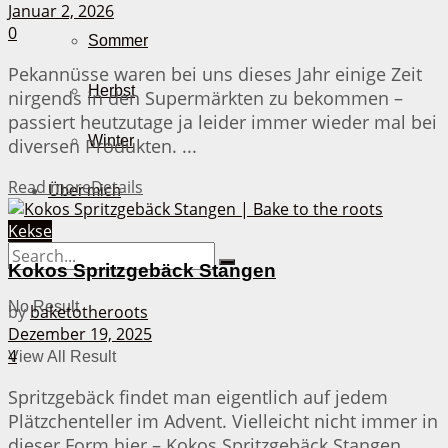
Januar 2, 2026
0
Sommer
Pekannüsse waren bei uns dieses Jahr einige Zeit
Herbst
nirgends in den Supermärkten zu bekommen –
passiert heutzutage ja leider immer wieder mal bei
Winter
diversen Produkten. ...
Read more
Details
Über mich
Kekse
Kokos Spritzgebäck Stangen
No Result
by
baketotheroots
Dezember 19, 2025
4
View All Result
Spritzgebäck findet man eigentlich auf jedem
Plätzchenteller im Advent. Vielleicht nicht immer in
dieser Form hier – Kokos Spritzgebäck Stangen