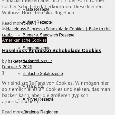
– Snacks müssen aber nicht in der Form runder,
flacher Scheiben daherkommen. Diese kleinen
Pasta Rezepte
Walnuss Hörnchen aka. Rugelach ...
Auflauf Rezepte
Read more
Details
Burger & Sandwich Rezepte
Amerikanische Cookies
Suppenrezepte
Haselnuss Espresso Schokolade Cookies
by
baketotheroots
Eintopf Rezepte
Februar 6, 2026
1
Einfache Salatrezepte
Wir sind große Fans von Cookies. Wir mögen hier
Pizza & Co.
so ziemlich alles an Cookies und Keksen, das man
backen kann, aber die größeren (typisch
AirFryer Rezepte
amerikanischen) ...
Read more
Details
Länder & Regionen