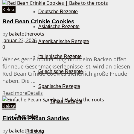
Kekse
Deutsche Rezepte
Red Bean Crinkle Cookies
Asiatische Rezepte
by
baketotheroots
Januar 23, 2026
Amerikanische Rezepte
0
Italienische Rezepte
Wer es gerne bunter mag und beim Backen offen
für neue Geschmackserlebnisse ist, wird an diesen
Griechische Rezepte
Red Bean Crinkle Cookies sicherlich große Freude
haben. Die ...
Spanische Rezepte
Read more
Details
Tapas Rezepte
Kekse
Saisonales
Einfache Pecan Sandies
by
baketotheroots
Frühling