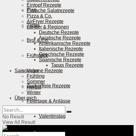
Eintopf Rezepte
Pies
Einfache Salatrezepte
Pizza & Co.
AirFryer Rezepte
Tartes
Länder & Regionen
Deutsche Rezepte
Asiatische Rezepte
Brot & Co.
Amerikanische Rezepte
Italienische Rezepte
Griechische Rezepte
Frühstück
Spanische Rezepte
Tapas Rezepte
Saisonales
Vegane Rezepte
Frühling
Sommer
Zuckerfreie Rezepte
Herbst
Winter
Über mich
Feiertage & Anlässe
Valentinstag
No Result
View All Result
Ostern