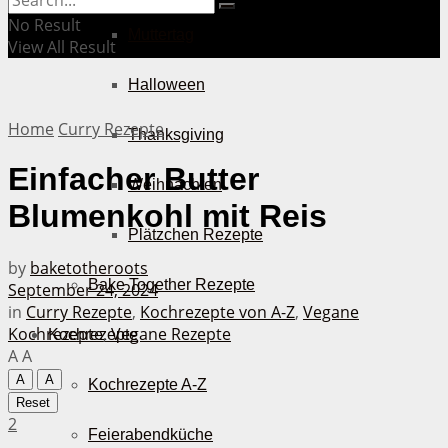
No Result
Muttertag
View All Result
Halloween
Home
Curry Rezepte
Thanksgiving
Einfacher Butter
Weihnachten
Blumenkohl mit Reis
Plätzchen Rezepte
by
baketotheroots
Bake Together Rezepte
September 24, 2024
in
Curry Rezepte
,
Kochrezepte von A-Z
,
Vegane
Kochrezepte
,
Vegane Rezepte
Kochrezepte
A
A
A
A
Kochrezepte A-Z
Reset
2
Feierabendküche