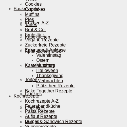
Cookies
Backrezepte
Cupcakes
Muffins
Pies
Kuchen A-Z
Tartes
Brot & Co.
Frühstück
Käsekuchen
Vegane Rezepte
Zuckerfreie Rezepte
Feiertage & Anlässe
Apfelkuchen & Co.
Valentinstag
Ostern
Kastenkuchen
Muttertag
Halloween
Thanksgiving
Torten
Weihnachten
Plätzchen Rezepte
Bake Together Rezepte
Cookies
Kochrezepte
Kochrezepte A-Z
Feierabendküche
Cupcakes
Pasta Rezepte
Auflauf Rezepte
Burger & Sandwich Rezepte
Muffins
Suppenrezepte