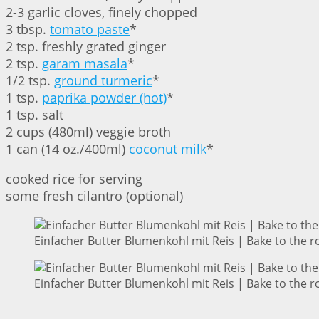
2-3 garlic cloves, finely chopped
3 tbsp.
tomato paste
*
2 tsp. freshly grated ginger
2 tsp.
garam masala
*
1/2 tsp.
ground turmeric
*
1 tsp.
paprika powder (hot)
*
1 tsp. salt
2 cups (480ml) veggie broth
1 can (14 oz./400ml)
coconut milk
*
cooked rice for serving
some fresh cilantro (optional)
Einfacher Butter Blumenkohl mit Reis | Bake to the r
Einfacher Butter Blumenkohl mit Reis | Bake to the r