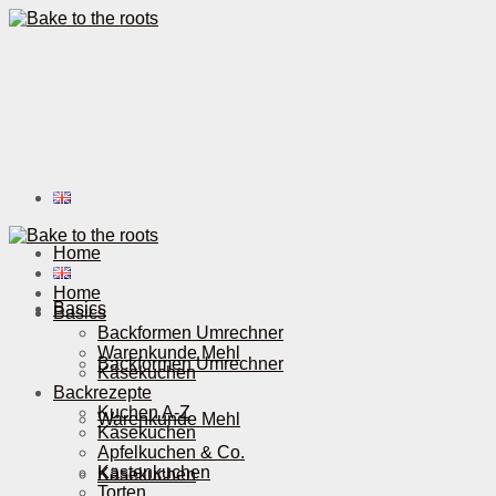
Home
Home
Basics
Basics
Backformen Umrechner
Warenkunde Mehl
Backformen Umrechner
Käsekuchen
Backrezepte
Kuchen A-Z
Warenkunde Mehl
Käsekuchen
Apfelkuchen & Co.
Kastenkuchen
Käsekuchen
Torten