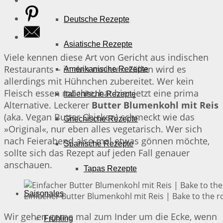
Deutsche Rezepte
Asiatische Rezepte
Viele kennen diese Art von Gericht aus indischen
Restaurants – in den meisten Fällen wird es
Amerikanische Rezepte
allerdings mit Hühnchen zubereitet. Wer kein
Fleisch essen möchte, hat hier jetzt eine prima
Italienische Rezepte
Alternative. Leckerer
Butter Blumenkohl mit Reis
(aka. Vegan Butter Chicken) schmeckt wie das
Griechische Rezepte
»Original«, nur eben alles vegetarisch. Wer sich
nach Feierabend also mal etwas gönnen möchte,
Spanische Rezepte
sollte sich das Rezept auf jeden Fall genauer
anschauen.
Tapas Rezepte
Saisonales
Einfacher Butter Blumenkohl mit Reis | Bake to the r
Wir gehen gerne mal zum Inder um die Ecke, wenn
Frühling