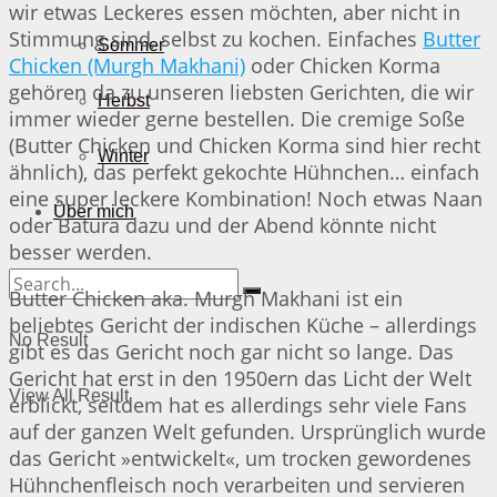
wir etwas Leckeres essen möchten, aber nicht in
Stimmung sind, selbst zu kochen. Einfaches
Butter
Sommer
Chicken (Murgh Makhani)
oder Chicken Korma
gehören da zu unseren liebsten Gerichten, die wir
Herbst
immer wieder gerne bestellen. Die cremige Soße
(Butter Chicken und Chicken Korma sind hier recht
Winter
ähnlich), das perfekt gekochte Hühnchen… einfach
eine super leckere Kombination! Noch etwas Naan
Über mich
oder Batura dazu und der Abend könnte nicht
besser werden.
Butter Chicken aka. Murgh Makhani ist ein
beliebtes Gericht der indischen Küche – allerdings
No Result
gibt es das Gericht noch gar nicht so lange. Das
Gericht hat erst in den 1950ern das Licht der Welt
View All Result
erblickt, seitdem hat es allerdings sehr viele Fans
auf der ganzen Welt gefunden. Ursprünglich wurde
das Gericht »entwickelt«, um trocken gewordenes
Hühnchenfleisch noch verarbeiten und servieren