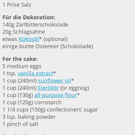
1 Prise Salz
Für die Dekoration:
140g Zartbitterschokolade
20g Schlagsahne
etwas
Kokosöl
* (optional)
einige bunte Ostereier (Schokolade)
For the cake:
5 medium eggs
1 tsp.
vanilla extract
*
1 cup (240ml)
sunflower oil
*
1 cup (240ml)
Eierlikör
(or eggnog)
1 cup (130g)
all-purpose flour
*
1 cup (120g) cornstarch
1 1/4 cups (150g) confectioners‘ sugar
3 tsp. baking powder
1 pinch of salt