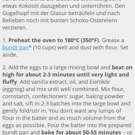
etwas Kokosöl dazugeben und unterrühren. Den
Gugelhupf mit der Glasur beträufeln und nach
Belieben noch mit bunten Schoko-Ostereiern
verzieren.
1.
Preheat the oven to 180°C (350°F)
. Grease a
bundt pan
* (10 cups) well and dust with flour. Set
aside.
2. Add the eggs to a large mixing bowl and
beat on
high for about 2-3 minutes until very light and
fluffy
. Add vanilla extract, oil, and Eierlikör
(eggnog) and mix until well combined. Mix flour,
cornstarch, confectioners‘ sugar, baking powder
and salt, sift in 2-3 batches into the large bowl and
gently fold/stir in. You don’t want any lumps of
flour in the batter and as much volume from the
eggs as possible. Pour the batter into the prepared
bundt pan and
bake for about 50-55 minutes
– or