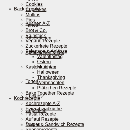
Cookies
Backrezepte
Cupcakes
Muffins
Pies
Kuchen A-Z
Tartes
Brot & Co.
Frühstück
Käsekuchen
Vegane Rezepte
Zuckerfreie Rezepte
Feiertage & Anlässe
Apfelkuchen & Co.
Valentinstag
Ostern
Kastenkuchen
Muttertag
Halloween
Thanksgiving
Torten
Weihnachten
Plätzchen Rezepte
Bake Together Rezepte
Cookies
Kochrezepte
Kochrezepte A-Z
Feierabendküche
Cupcakes
Pasta Rezepte
Auflauf Rezepte
Burger & Sandwich Rezepte
Muffins
Suppenrezepte