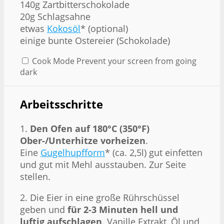
140g Zartbitterschokolade
20g Schlagsahne
etwas
Kokosöl
* (optional)
einige bunte Ostereier (Schokolade)
Cook Mode
Prevent your screen from going
dark
Arbeitsschritte
1.
Den Ofen auf 180°C (350°F)
Ober-/Unterhitze vorheizen
.
Eine
Gugelhupfform
* (ca. 2,5l) gut einfetten
und gut mit Mehl ausstauben. Zur Seite
stellen.
2. Die Eier in eine große Rührschüssel
geben und
für 2-3 Minuten hell und
luftig aufschlagen
. Vanille Extrakt, Öl und