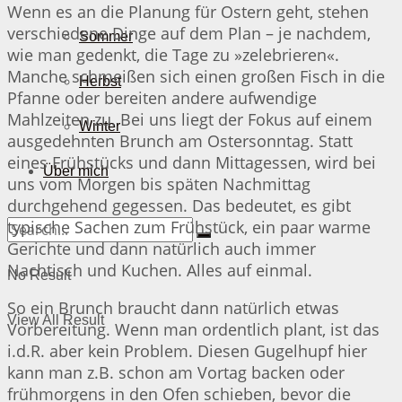
Wenn es an die Planung für Ostern geht, stehen
verschiedene Dinge auf dem Plan – je nachdem,
Sommer
wie man gedenkt, die Tage zu »zelebrieren«.
Manche schmeißen sich einen großen Fisch in die
Herbst
Pfanne oder bereiten andere aufwendige
Mahlzeiten zu. Bei uns liegt der Fokus auf einem
Winter
ausgedehnten Brunch am Ostersonntag. Statt
eines Frühstücks und dann Mittagessen, wird bei
Über mich
uns vom Morgen bis späten Nachmittag
durchgehend gegessen. Das bedeutet, es gibt
typische Sachen zum Frühstück, ein paar warme
Gerichte und dann natürlich auch immer
Nachtisch und Kuchen. Alles auf einmal.
No Result
So ein Brunch braucht dann natürlich etwas
View All Result
Vorbereitung. Wenn man ordentlich plant, ist das
i.d.R. aber kein Problem. Diesen Gugelhupf hier
kann man z.B. schon am Vortag backen oder
frühmorgens in den Ofen schieben, bevor die