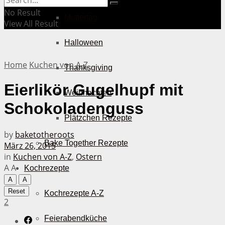
No Result
Muttertag
View All Result
Halloween
Home
Kuchen von A-Z
Thanksgiving
Eierlikör Gugelhupf mit
Weihnachten
Schokoladenguss
Plätzchen Rezepte
by
baketotheroots
Bake Together Rezepte
März 26, 2015
in
Kuchen von A-Z
,
Ostern
A
A
Kochrezepte
A
A
Reset
Kochrezepte A-Z
2
Feierabendküche