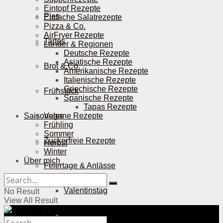
Eintopf Rezepte
Pies
Einfache Salatrezepte
Pizza & Co.
AirFryer Rezepte
Tartes
Länder & Regionen
Deutsche Rezepte
Asiatische Rezepte
Brot & Co.
Amerikanische Rezepte
Italienische Rezepte
Griechische Rezepte
Frühstück
Spanische Rezepte
Tapas Rezepte
Saisonales
Vegane Rezepte
Frühling
Sommer
Zuckerfreie Rezepte
Herbst
Winter
Über mich
Feiertage & Anlässe
Valentinstag
No Result
View All Result
Ostern