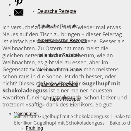
Deutsche Rezepte
Asiatische Rezepte
Ich versuche zu Ostern immer wieder mal etwas
Neues auf den Tisch zu bringen – dieser Feiertag
ist einfach perfekt für alles Gebackene. Besser als
Amerikanische Rezepte
Weihnachten. Zu Ostern hat man meist die
gleichen netten Leute um sich herum, wie an
Italienische Rezepte
Weihnachten, es gibt viel zu essen, aber im
Gegensatz zu Weihnachten kann man meistens
Griechische Rezepte
schön raus in die Sonne. Ist doch besser, oder
nicht? Dieser einfache
Eierlikör Gugelhupf mit
Spanische Rezepte
Schokoladenguss
ist einer meiner neuesten
Favoriten für einen Osterbrunch. Schön locker und
Tapas Rezepte
trotzdem »saftig« dank des Eierlikörs. So gut!
Saisonales
Eierlikör Gugelhupf mit Schokoladenguss | Bake to t
Frühling