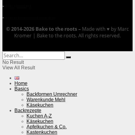
▪
Impressum
▪
Datenschutzerklärung
© 2014-2026 Bake to the roots –
Made with ♥ by Marc
Kromer | Bake to the roots. All rights reserved.
No Result
View All Result
Home
Basics
Backformen Umrechner
Warenkunde Mehl
Käsekuchen
Backrezepte
Kuchen A-Z
Käsekuchen
Apfelkuchen & Co.
Kastenkuchen