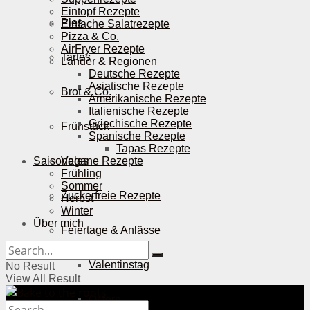
Eintopf Rezepte
Pies
Einfache Salatrezepte
Pizza & Co.
AirFryer Rezepte
Tartes
Länder & Regionen
Deutsche Rezepte
Asiatische Rezepte
Brot & Co.
Amerikanische Rezepte
Italienische Rezepte
Griechische Rezepte
Frühstück
Spanische Rezepte
Tapas Rezepte
Saisonales
Vegane Rezepte
Frühling
Sommer
Zuckerfreie Rezepte
Herbst
Winter
Über mich
Feiertage & Anlässe
Valentinstag
No Result
View All Result
Ostern