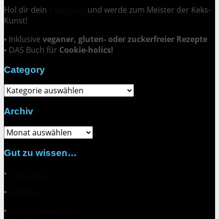
Hol dir dein
Exemplar
und
werde zum Meister der Keks-
Kunst
!
▪ Inklusive
veganer, gluten- oder zuckerfreier Rezepte
▪ DAS Buch für
Cookie-holics!
Category
Category
Archiv
Archiv
Gut zu wissen…
▪
Über mich
▪
Kontakt
▪
Zusammenarbeit