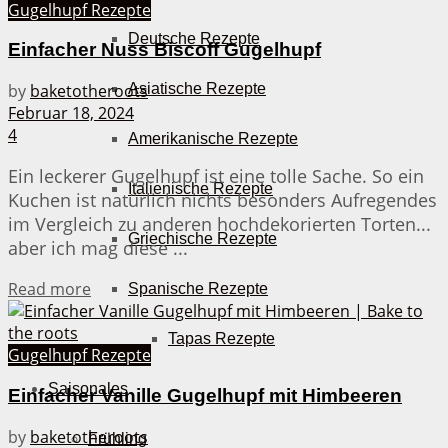
Gugelhupf Rezepte
Deutsche Rezepte
Einfacher Nuss Biscoff Gugelhupf
Asiatische Rezepte
by
baketotheroots
Februar 18, 2024
4
Amerikanische Rezepte
Ein leckerer Gugelhupf ist eine tolle Sache. So ein
Italienische Rezepte
Kuchen ist natürlich nichts besonders Aufregendes
im Vergleich zu anderen hochdekorierten Torten...
Griechische Rezepte
aber ich mag diese ...
Details
Read more
Spanische Rezepte
Tapas Rezepte
Gugelhupf Rezepte
Saisonales
Einfacher Vanille Gugelhupf mit Himbeeren
by
baketotheroots
Frühling