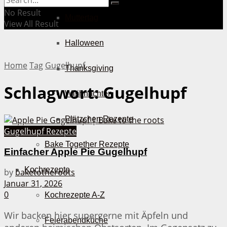
No Result
Muttertag
View All Result
Halloween
Home
Tag
Gugelhupf
Thanksgiving
Schlagwort:
Gugelhupf
Weihnachten
Plätzchen Rezepte
Gugelhupf Rezepte
Bake Together Rezepte
Einfacher Apple Pie Gugelhupf
Kochrezepte
by
baketotheroots
Januar 31, 2026
0
Kochrezepte A-Z
Wir backen hier supergerne mit Äpfeln und
Feierabendküche