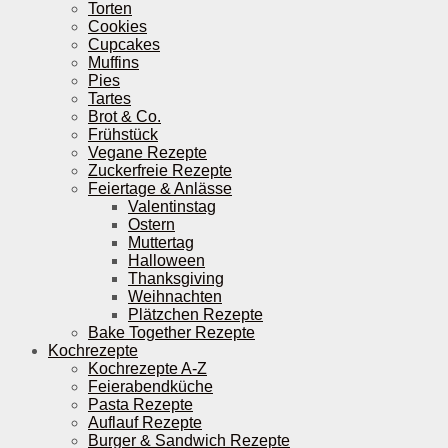
Torten
Cookies
Cupcakes
Muffins
Pies
Tartes
Brot & Co.
Frühstück
Vegane Rezepte
Zuckerfreie Rezepte
Feiertage & Anlässe
Valentinstag
Ostern
Muttertag
Halloween
Thanksgiving
Weihnachten
Plätzchen Rezepte
Bake Together Rezepte
Kochrezepte
Kochrezepte A-Z
Feierabendküche
Pasta Rezepte
Auflauf Rezepte
Burger & Sandwich Rezepte