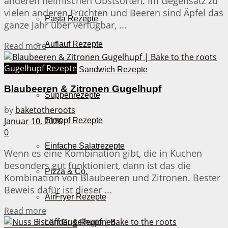
anderen heimischen Obstsorten. Im Gegensatz zu
vielen anderen Früchten und Beeren sind Äpfel das
Pasta Rezepte
ganze Jahr über verfügbar, ...
Auflauf Rezepte
Details
Read more
Gugelhupf Rezepte
Burger & Sandwich Rezepte
Blaubeeren & Zitronen Gugelhupf
Suppenrezepte
by
baketotheroots
Januar 10, 2026
Eintopf Rezepte
0
Einfache Salatrezepte
Wenn es eine Kombination gibt, die in Kuchen
besonders gut funktioniert, dann ist das die
Pizza & Co.
Kombination von Blaubeeren und Zitronen. Bester
Beweis dafür ist dieser ...
AirFryer Rezepte
Details
Read more
Länder & Regionen