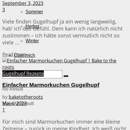
September 3, 2023
3
Sommer
Viele finden Gugelhupf ja ein wenig langweilig,
Herbst
hab’ ich das Gefühl. Dem kann ich natürlich nicht
zustimmen – ich hätte sonst vermutlich nicht so
Winter
viele ...
Details
Read more
Über mich
Gugelhupf Rezepte
Einfacher Marmorkuchen Gugelhupf
No Result
by
baketotheroots
Mai 4, 2023
View All Result
1
Für mich sind Marmorkuchen immer eine kleine
Zeitreise – zurück in meine Kindheit. Ich weiß nicht