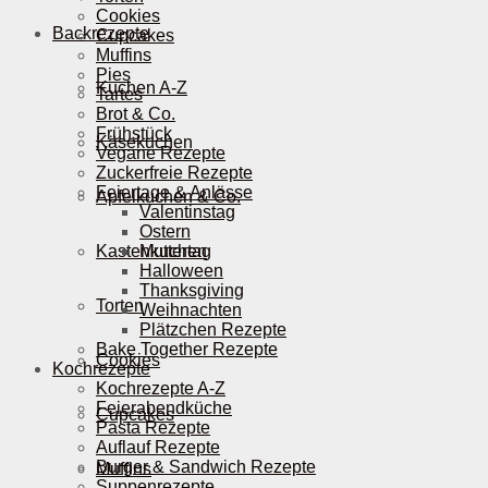
Cookies
Backrezepte
Cupcakes
Muffins
Pies
Kuchen A-Z
Tartes
Brot & Co.
Frühstück
Käsekuchen
Vegane Rezepte
Zuckerfreie Rezepte
Feiertage & Anlässe
Apfelkuchen & Co.
Valentinstag
Ostern
Kastenkuchen
Muttertag
Halloween
Thanksgiving
Torten
Weihnachten
Plätzchen Rezepte
Bake Together Rezepte
Cookies
Kochrezepte
Kochrezepte A-Z
Feierabendküche
Cupcakes
Pasta Rezepte
Auflauf Rezepte
Burger & Sandwich Rezepte
Muffins
Suppenrezepte