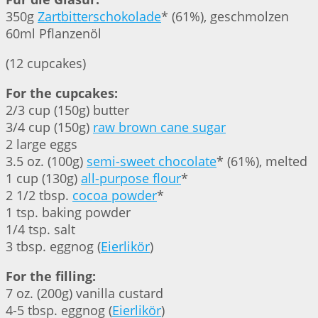
350g
Zartbitterschokolade
* (61%), geschmolzen
60ml Pflanzenöl
(12 cupcakes)
For the cupcakes:
2/3 cup (150g) butter
3/4 cup (150g)
raw brown cane sugar
2 large eggs
3.5 oz. (100g)
semi-sweet chocolate
* (61%), melted
1 cup (130g)
all-purpose flour
*
2 1/2 tbsp.
cocoa powder
*
1 tsp. baking powder
1/4 tsp. salt
3 tbsp. eggnog (
Eierlikör
)
For the filling:
7 oz. (200g) vanilla custard
4-5 tbsp. eggnog (
Eierlikör
)