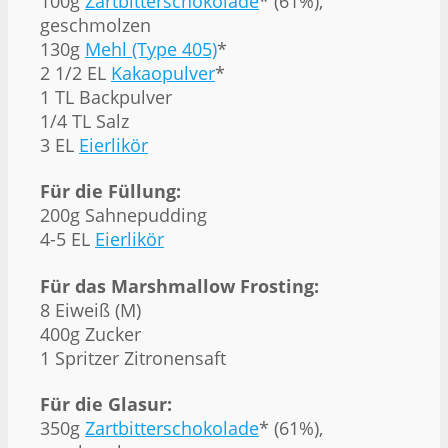
100g
Zartbitterschokolade
* (61%),
geschmolzen
130g
Mehl (Type 405)
*
2 1/2 EL
Kakaopulver
*
1 TL Backpulver
1/4 TL Salz
3 EL
Eierlikör
Für die Füllung:
200g Sahnepudding
4-5 EL
Eierlikör
Für das Marshmallow Frosting:
8 Eiweiß (M)
400g Zucker
1 Spritzer Zitronensaft
Für die Glasur:
350g
Zartbitterschokolade
* (61%),