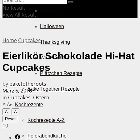
No Result
Muttertag
View All Result
Halloween
Home
Cupcakes
Thanksgiving
Eierlikör Schokolade Hi-Hat
Weihnachten
Cupcakes
Plätzchen Rezepte
by
baketotheroots
Bake Together Rezepte
März 6, 2018
in
Cupcakes
,
Ostern
A
A
Kochrezepte
A
A
Reset
Kochrezepte A-Z
10
Feierabendküche