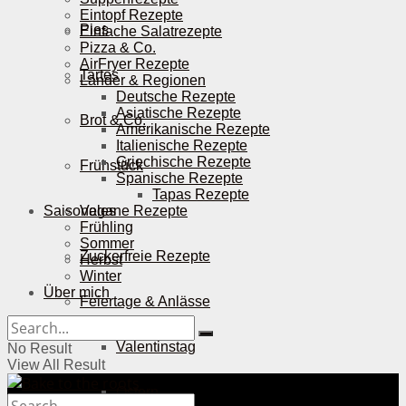
Eintopf Rezepte
Pies
Einfache Salatrezepte
Pizza & Co.
AirFryer Rezepte
Tartes
Länder & Regionen
Deutsche Rezepte
Asiatische Rezepte
Brot & Co.
Amerikanische Rezepte
Italienische Rezepte
Griechische Rezepte
Frühstück
Spanische Rezepte
Tapas Rezepte
Saisonales
Vegane Rezepte
Frühling
Sommer
Zuckerfreie Rezepte
Herbst
Winter
Über mich
Feiertage & Anlässe
Valentinstag
No Result
View All Result
Ostern