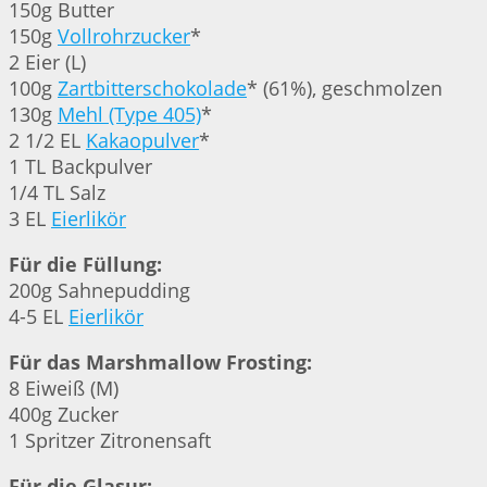
150g Butter
150g
Vollrohrzucker
*
2 Eier (L)
100g
Zartbitterschokolade
* (61%), geschmolzen
130g
Mehl (Type 405)
*
2 1/2 EL
Kakaopulver
*
1 TL Backpulver
1/4 TL Salz
3 EL
Eierlikör
Für die Füllung:
200g Sahnepudding
4-5 EL
Eierlikör
Für das Marshmallow Frosting:
8 Eiweiß (M)
400g Zucker
1 Spritzer Zitronensaft
Für die Glasur: