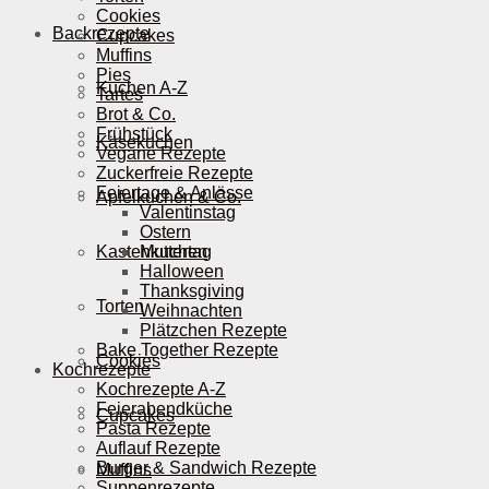
Cookies
Backrezepte
Cupcakes
Muffins
Pies
Kuchen A-Z
Tartes
Brot & Co.
Frühstück
Käsekuchen
Vegane Rezepte
Zuckerfreie Rezepte
Feiertage & Anlässe
Apfelkuchen & Co.
Valentinstag
Ostern
Kastenkuchen
Muttertag
Halloween
Thanksgiving
Torten
Weihnachten
Plätzchen Rezepte
Bake Together Rezepte
Cookies
Kochrezepte
Kochrezepte A-Z
Feierabendküche
Cupcakes
Pasta Rezepte
Auflauf Rezepte
Burger & Sandwich Rezepte
Muffins
Suppenrezepte