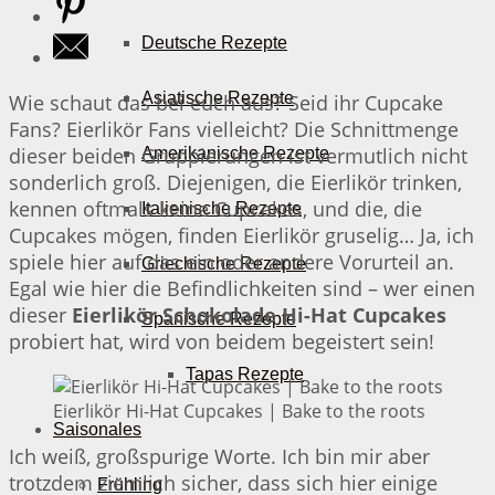
Deutsche Rezepte
Asiatische Rezepte
Wie schaut das bei euch aus? Seid ihr Cupcake
Fans? Eierlikör Fans vielleicht? Die Schnittmenge
dieser beiden Gruppierungen ist vermutlich nicht
Amerikanische Rezepte
sonderlich groß. Diejenigen, die Eierlikör trinken,
kennen oftmals keine Cupcakes, und die, die
Italienische Rezepte
Cupcakes mögen, finden Eierlikör gruselig… Ja, ich
spiele hier auf das ein oder andere Vorurteil an.
Griechische Rezepte
Egal wie hier die Befindlichkeiten sind – wer einen
dieser
Eierlikör Schokolade Hi-Hat Cupcakes
Spanische Rezepte
probiert hat, wird von beidem begeistert sein!
Tapas Rezepte
Eierlikör Hi-Hat Cupcakes | Bake to the roots
Saisonales
Ich weiß, großspurige Worte. Ich bin mir aber
trotzdem ziemlich sicher, dass sich hier einige
Frühling