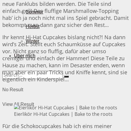
neue Fanklubs bilden werden. Die Teile sind
einfach geil! Das fluffige Marshmallow-Topping
Sommer
hab’ ich ja noch nicht mal ins Spiel gebracht. Damit
bekommt man dann ganz sicher den Rest…
Herbst
Ihr kennt Hi-Hat Cupcakes bislang nicht?! Na dann
Winter
wird’s Zeit. Stellt euch Schaumküsse auf Cupcakes
vor. Nicht ganz so fluffig, dafür aber umso
Über mich
cremiger und einfach der Hammer! Diese Teile zu
Hause zu machen, kann im Desaster enden, wenn
man aber ein paar Tricks und Kniffe kennt, sind sie
eigentlich ein Kinderspiel…
No Result
View All Result
Eierlikör Hi-Hat Cupcakes | Bake to the roots
Für die Schokocupcakes hab ich eins meiner