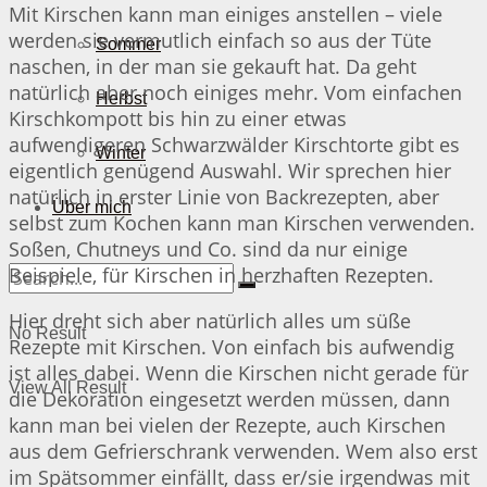
Mit Kirschen kann man einiges anstellen – viele
werden sie vermutlich einfach so aus der Tüte
Sommer
naschen, in der man sie gekauft hat. Da geht
natürlich aber noch einiges mehr. Vom einfachen
Herbst
Kirschkompott bis hin zu einer etwas
aufwendigeren Schwarzwälder Kirschtorte gibt es
Winter
eigentlich genügend Auswahl. Wir sprechen hier
natürlich in erster Linie von Backrezepten, aber
Über mich
selbst zum Kochen kann man Kirschen verwenden.
Soßen, Chutneys und Co. sind da nur einige
Beispiele, für Kirschen in herzhaften Rezepten.
Hier dreht sich aber natürlich alles um süße
No Result
Rezepte mit Kirschen. Von einfach bis aufwendig
ist alles dabei. Wenn die Kirschen nicht gerade für
View All Result
die Dekoration eingesetzt werden müssen, dann
kann man bei vielen der Rezepte, auch Kirschen
aus dem Gefrierschrank verwenden. Wem also erst
im Spätsommer einfällt, dass er/sie irgendwas mit