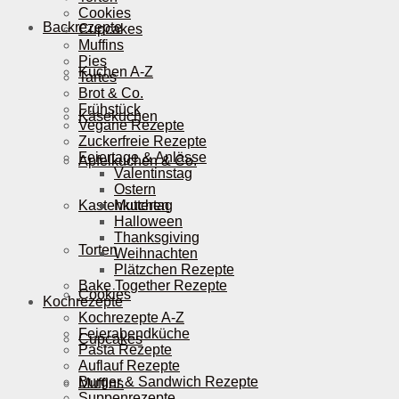
Cookies
Backrezepte
Cupcakes
Muffins
Pies
Kuchen A-Z
Tartes
Brot & Co.
Frühstück
Käsekuchen
Vegane Rezepte
Zuckerfreie Rezepte
Feiertage & Anlässe
Apfelkuchen & Co.
Valentinstag
Ostern
Kastenkuchen
Muttertag
Halloween
Thanksgiving
Torten
Weihnachten
Plätzchen Rezepte
Bake Together Rezepte
Cookies
Kochrezepte
Kochrezepte A-Z
Feierabendküche
Cupcakes
Pasta Rezepte
Auflauf Rezepte
Burger & Sandwich Rezepte
Muffins
Suppenrezepte