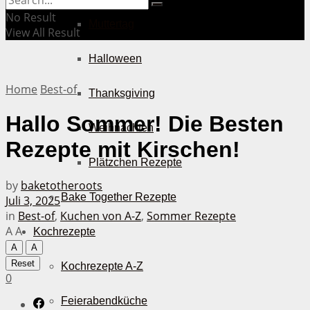
No Result
Muttertag
View All Result
Halloween
Home
Best-of
Thanksgiving
Hallo Sommer! Die Besten
Weihnachten
Rezepte mit Kirschen!
Plätzchen Rezepte
by
baketotheroots
Bake Together Rezepte
Juli 3, 2025
in
Best-of
,
Kuchen von A-Z
,
Sommer Rezepte
A
A
Kochrezepte
A
A
Reset
Kochrezepte A-Z
0
Feierabendküche