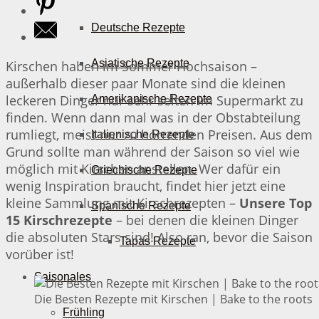
Deutsche Rezepte
Asiatische Rezepte
Kirschen haben im Sommer Hochsaison –
außerhalb dieser paar Monate sind die kleinen
leckeren Dinger nur sehr selten im Supermarkt zu
Amerikanische Rezepte
finden. Wenn dann mal was in der Obstabteilung
rumliegt, meist nur zu horrenden Preisen. Aus dem
Italienische Rezepte
Grund sollte man während der Saison so viel wie
möglich mit Kirschen anstellen. Wer dafür ein
Griechische Rezepte
wenig Inspiration braucht, findet hier jetzt eine
kleine Sammlung mit Kirschrezepten –
Unsere Top
Spanische Rezepte
15 Kirschrezepte
– bei denen die kleinen Dinger
die absoluten Stars sind! Also ran, bevor die Saison
Tapas Rezepte
vorüber ist!
Saisonales
Die Besten Rezepte mit Kirschen | Bake to the roots
Frühling