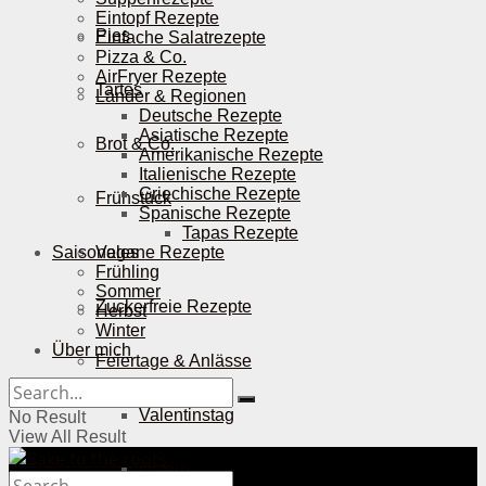
Eintopf Rezepte
Pies
Einfache Salatrezepte
Pizza & Co.
AirFryer Rezepte
Tartes
Länder & Regionen
Deutsche Rezepte
Asiatische Rezepte
Brot & Co.
Amerikanische Rezepte
Italienische Rezepte
Griechische Rezepte
Frühstück
Spanische Rezepte
Tapas Rezepte
Saisonales
Vegane Rezepte
Frühling
Sommer
Zuckerfreie Rezepte
Herbst
Winter
Über mich
Feiertage & Anlässe
Valentinstag
No Result
View All Result
Ostern