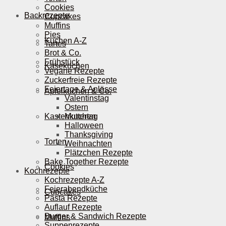
Cookies
Backrezepte
Cupcakes
Muffins
Pies
Kuchen A-Z
Tartes
Brot & Co.
Frühstück
Käsekuchen
Vegane Rezepte
Zuckerfreie Rezepte
Feiertage & Anlässe
Apfelkuchen & Co.
Valentinstag
Ostern
Kastenkuchen
Muttertag
Halloween
Thanksgiving
Torten
Weihnachten
Plätzchen Rezepte
Bake Together Rezepte
Cookies
Kochrezepte
Kochrezepte A-Z
Feierabendküche
Cupcakes
Pasta Rezepte
Auflauf Rezepte
Burger & Sandwich Rezepte
Muffins
Suppenrezepte