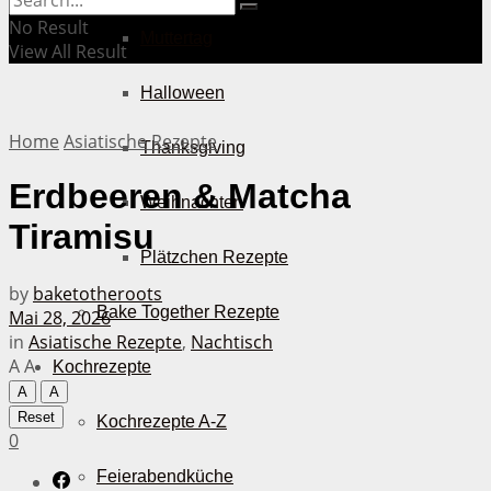
No Result
Muttertag
View All Result
Halloween
Home
Asiatische Rezepte
Thanksgiving
Erdbeeren & Matcha
Weihnachten
Tiramisu
Plätzchen Rezepte
by
baketotheroots
Bake Together Rezepte
Mai 28, 2026
in
Asiatische Rezepte
,
Nachtisch
A
A
Kochrezepte
A
A
Reset
Kochrezepte A-Z
0
Feierabendküche