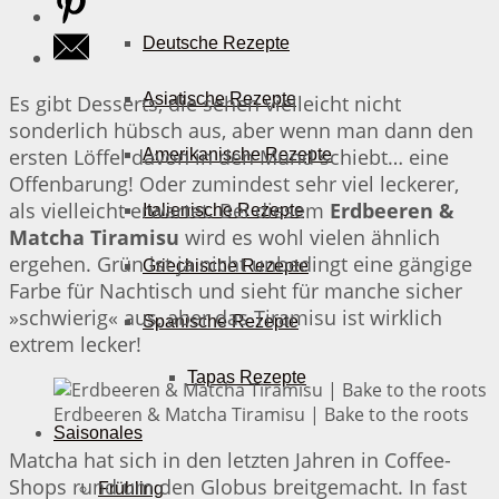
Deutsche Rezepte
Asiatische Rezepte
Es gibt Desserts, die sehen vielleicht nicht
sonderlich hübsch aus, aber wenn man dann den
ersten Löffel davon in den Mund schiebt… eine
Amerikanische Rezepte
Offenbarung! Oder zumindest sehr viel leckerer,
als vielleicht erwartet. Bei diesem
Erdbeeren &
Italienische Rezepte
Matcha Tiramisu
wird es wohl vielen ähnlich
ergehen. Grün ist ja nicht unbedingt eine gängige
Griechische Rezepte
Farbe für Nachtisch und sieht für manche sicher
»schwierig« aus, aber das Tiramisu ist wirklich
Spanische Rezepte
extrem lecker!
Tapas Rezepte
Erdbeeren & Matcha Tiramisu | Bake to the roots
Saisonales
Matcha hat sich in den letzten Jahren in Coffee-
Shops rund um den Globus breitgemacht. In fast
Frühling