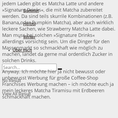
jedem Laden gibt es Matcha Latte und andere
»Signature Drinks«, die mit Matcha zubereitet
Sommer
werden. Da sind teils skurrile Kombinationen (z.B.
Banana oder Pumpkin Matcha), aber auch wirklich
Herbst
leckere Sachen, wie Strawberry Matcha Latte dabei.
Man muss bei solchen »Signature Drinks«
Winter
allerdings vorsichtig sein. Um die Dinger für den
Massenmarkt so schmackhaft wie möglich zu
Über mich
machen, landet da gerne mal ordentlich Zucker in
solchen Drinks.
Anyway. Ich möchte hier ja nicht bewusst oder
unbewusst Werbung für große Coffee-Shop
No Result
Franchises Werbung machen – ich möchte euch ja
mein leckeres Matcha Tiramisu mit Erdbeeren
View All Result
schmackhaft machen.