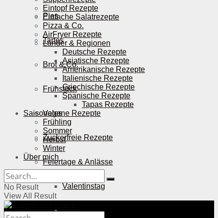
Eintopf Rezepte
Pies
Einfache Salatrezepte
Pizza & Co.
AirFryer Rezepte
Tartes
Länder & Regionen
Deutsche Rezepte
Asiatische Rezepte
Brot & Co.
Amerikanische Rezepte
Italienische Rezepte
Griechische Rezepte
Frühstück
Spanische Rezepte
Tapas Rezepte
Saisonales
Vegane Rezepte
Frühling
Sommer
Zuckerfreie Rezepte
Herbst
Winter
Über mich
Feiertage & Anlässe
Valentinstag
No Result
View All Result
Ostern