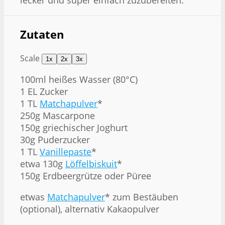
lecker und super einfach zuzubereiten.
Zutaten
Scale
1x
2x
3x
100
ml heißes Wasser (80°C)
1
EL Zucker
1
TL
Matchapulver
*
250g
Mascarpone
150g
griechischer Joghurt
30g
Puderzucker
1
TL
Vanillepaste
*
etwa
130g
Löffelbiskuit
*
150g
Erdbeergrütze oder Püree
etwas
Matchapulver
* zum Bestäuben
(optional), alternativ Kakaopulver