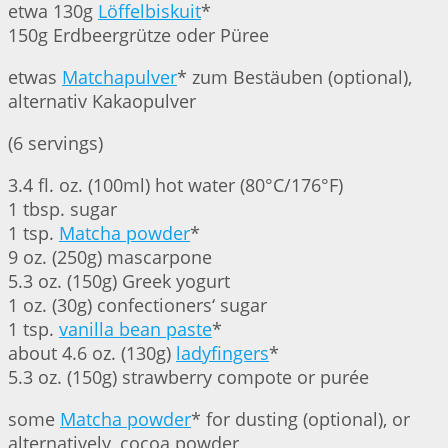
etwa 130g
Löffelbiskuit
*
150g Erdbeergrütze oder Püree
etwas
Matchapulver
* zum Bestäuben (optional),
alternativ Kakaopulver
(6 servings)
3.4 fl. oz. (100ml) hot water (80°C/176°F)
1 tbsp. sugar
1 tsp.
Matcha powder
*
9 oz. (250g) mascarpone
5.3 oz. (150g) Greek yogurt
1 oz. (30g) confectioners‘ sugar
1 tsp.
vanilla bean paste
*
about 4.6 oz. (130g)
ladyfingers
*
5.3 oz. (150g) strawberry compote or purée
some
Matcha powder
* for dusting (optional), or
alternatively, cocoa powder