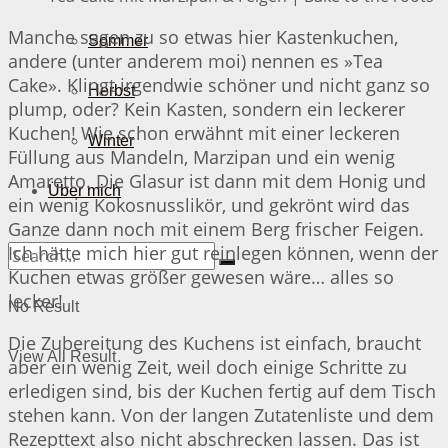
Manche sagen zu so etwas hier Kastenkuchen,
Sommer
andere (unter anderem moi) nennen es »Tea
Cake». Klingt irgendwie schöner und nicht ganz so
Herbst
plump, oder? Kein Kasten, sondern ein leckerer
Kuchen! Wie schon erwähnt mit einer leckeren
Winter
Füllung aus Mandeln, Marzipan und ein wenig
Amaretto. Die Glasur ist dann mit dem Honig und
Über mich
ein wenig Kokosnusslikör, und gekrönt wird das
Ganze dann noch mit einem Berg frischer Feigen.
Ich hätte mich hier gut reinlegen können, wenn der
Kuchen etwas größer gewesen wäre… alles so
lecker!
No Result
Die Zubereitung des Kuchens ist einfach, braucht
View All Result
aber ein wenig Zeit, weil doch einige Schritte zu
erledigen sind, bis der Kuchen fertig auf dem Tisch
stehen kann. Von der langen Zutatenliste und dem
Rezepttext also nicht abschrecken lassen. Das ist