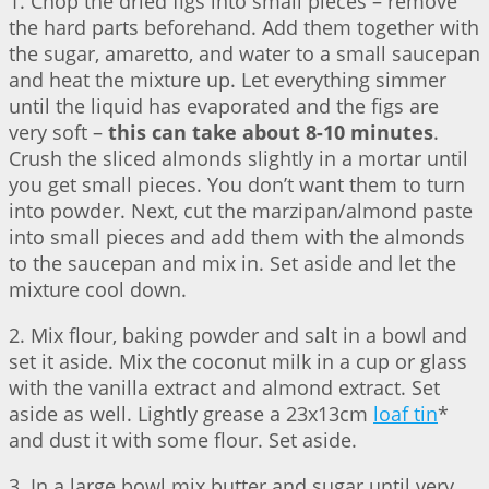
1. Chop the dried figs into small pieces – remove
the hard parts beforehand. Add them together with
the sugar, amaretto, and water to a small saucepan
and heat the mixture up. Let everything simmer
until the liquid has evaporated and the figs are
very soft –
this can take about 8-10 minutes
.
Crush the sliced almonds slightly in a mortar until
you get small pieces. You don’t want them to turn
into powder. Next, cut the marzipan/almond paste
into small pieces and add them with the almonds
to the saucepan and mix in. Set aside and let the
mixture cool down.
2. Mix flour, baking powder and salt in a bowl and
set it aside. Mix the coconut milk in a cup or glass
with the vanilla extract and almond extract. Set
aside as well. Lightly grease a 23x13cm
loaf tin
*
and dust it with some flour. Set aside.
3. In a large bowl mix butter and sugar until very