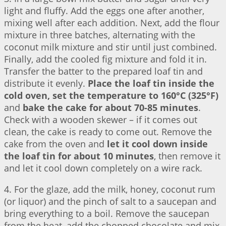
light and fluffy. Add the eggs one after another,
mixing well after each addition. Next, add the flour
mixture in three batches, alternating with the
coconut milk mixture and stir until just combined.
Finally, add the cooled fig mixture and fold it in.
Transfer the batter to the prepared loaf tin and
distribute it evenly.
Place the loaf tin inside the
cold oven, set the temperature to 160°C (325°F)
and
bake the cake for about 70-85 minutes
.
Check with a wooden skewer – if it comes out
clean, the cake is ready to come out. Remove the
cake from the oven and
let it cool down inside
the loaf tin for about 10 minutes
, then remove it
and let it cool down completely on a wire rack.
4. For the glaze, add the milk, honey, coconut rum
(or liquor) and the pinch of salt to a saucepan and
bring everything to a boil. Remove the saucepan
from the heat, add the chopped chocolate and mix