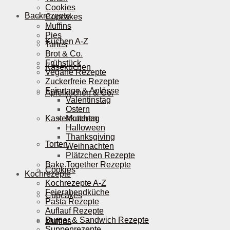
Cookies
Backrezepte
Cupcakes
Muffins
Pies
Kuchen A-Z
Tartes
Brot & Co.
Frühstück
Käsekuchen
Vegane Rezepte
Zuckerfreie Rezepte
Feiertage & Anlässe
Apfelkuchen & Co.
Valentinstag
Ostern
Kastenkuchen
Muttertag
Halloween
Thanksgiving
Torten
Weihnachten
Plätzchen Rezepte
Bake Together Rezepte
Cookies
Kochrezepte
Kochrezepte A-Z
Feierabendküche
Cupcakes
Pasta Rezepte
Auflauf Rezepte
Burger & Sandwich Rezepte
Muffins
Suppenrezepte