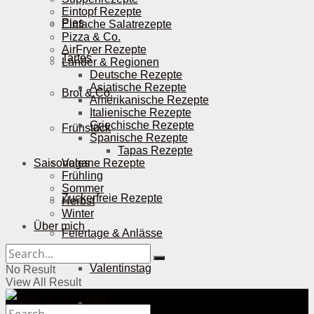
Eintopf Rezepte
Pies
Einfache Salatrezepte
Pizza & Co.
AirFryer Rezepte
Tartes
Länder & Regionen
Deutsche Rezepte
Asiatische Rezepte
Brot & Co.
Amerikanische Rezepte
Italienische Rezepte
Griechische Rezepte
Frühstück
Spanische Rezepte
Tapas Rezepte
Saisonales
Vegane Rezepte
Frühling
Sommer
Zuckerfreie Rezepte
Herbst
Winter
Über mich
Feiertage & Anlässe
Valentinstag
No Result
View All Result
Ostern