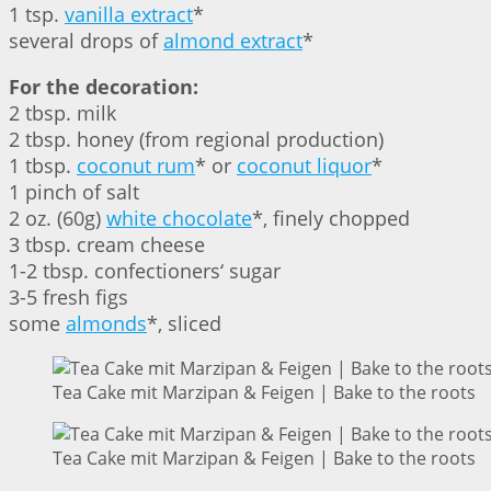
1 tsp.
vanilla extract
*
several drops of
almond extract
*
For the decoration:
2 tbsp. milk
2 tbsp. honey (from regional production)
1 tbsp.
coconut rum
* or
coconut liquor
*
1 pinch of salt
2 oz. (60g)
white chocolate
*, finely chopped
3 tbsp. cream cheese
1-2 tbsp. confectioners‘ sugar
3-5 fresh figs
some
almonds
*, sliced
Tea Cake mit Marzipan & Feigen | Bake to the roots
Tea Cake mit Marzipan & Feigen | Bake to the roots