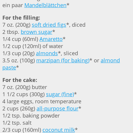
ein paar
Mandelblättchen
*
For the filling:
7 oz. (200g)
soft dried figs
*, diced
2 tbsp.
brown sugar
*
1/4 cup (60ml)
Amaretto
*
1/2 cup (120ml) of water
1/3 cup (20g)
almonds
*, sliced
3.5 oz. (100g)
marzipan (for baking)
* or
almond
paste
*
For the cake:
7 oz. (200g) butter
1 1/2 cups (300g)
sugar (fine)
*
4 large eggs, room temperature
2 cups (260g)
all-purpose flour
*
1/2 tsp. baking powder
1/2 tsp. salt
2/3 cup (160ml)
coconut milk
*