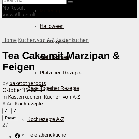
No Result
Muttertag
View All Result
Halloween
Home
Kuchen von A-Z
Kastenkuchen
Thanksgiving
Tea Cake mit Marzipan &
Weihnachten
Feigen
Plätzchen Rezepte
by
baketotheroots
Bake Together Rezepte
Oktober 19, 2015
in
Kastenkuchen
,
Kuchen von A-Z
A
A
Kochrezepte
A
A
Reset
Kochrezepte A-Z
27
Feierabendküche