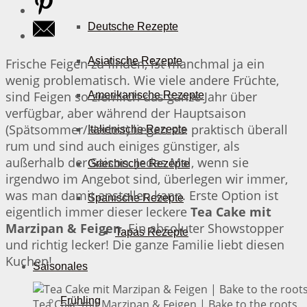
Deutsche Rezepte
Asiatische Rezepte
Frische Feigen zu finden, ist manchmal ja ein
wenig problematisch. Wie viele andere Früchte,
sind Feigen so ziemlich das ganze Jahr über
Amerikanische Rezepte
verfügbar, aber während der Hauptsaison
(Spätsommer/Herbst) liegen sie praktisch überall
Italienische Rezepte
rum und sind auch einiges günstiger, als
außerhalb der Saison. Jedes Mal, wenn sie
Griechische Rezepte
irgendwo im Angebot sind, überlegen wir immer,
was man damit anstellen kann. Erste Option ist
Spanische Rezepte
eigentlich immer dieser leckere
Tea Cake mit
Marzipan & Feigen
. Ein absoluter Showstopper
Tapas Rezepte
und richtig lecker! Die ganze Familie liebt diesen
Kuchen!
Saisonales
Frühling
Tea Cake mit Marzipan & Feigen | Bake to the roots