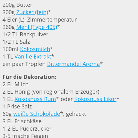
200g Butter
300g
Zucker (fein)
*
4 Eier (L), Zimmertemperatur
260g
Mehl (Type 405)
*
1/2 TL Backpulver
1/2 TL Salz
160ml
Kokosmilch
*
1 TL
Vanille Extrakt
*
ein paar Tropfen
Bittermandel Aroma
*
Für die Dekoration:
2 EL Milch
2 EL Honig (von regionalem Erzeuger)
1 EL
Kokosnuss Rum
* oder
Kokosnuss Likör
*
1 Prise Salz
60g
weiße Schokolade
*, gehackt
3 EL Frischkäse
1-2 EL Puderzucker
3-5 frische Feigen