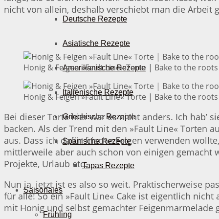
nicht von allein, deshalb verschiebt man die Arbeit
Deutsche Rezepte
Asiatische Rezepte
Honig & Feigen »Fault Line« Torte | Bake to the roots
Amerikanische Rezepte
Italienische Rezepte
Honig & Feigen »Fault Line« Torte | Bake to the roots
Bei dieser Torte hier war es nicht anders. Ich hab’ s
Griechische Rezepte
backen. Als der Trend mit den »Fault Line« Torten a
aus. Dass ich dafür frische Feigen verwenden wollte
Spanische Rezepte
mittlerweile aber auch schon von einigen gemacht w
Projekte, Urlaub etc.
Tapas Rezepte
Nun ja, jetzt ist es also so weit. Praktischerweise 
Saisonales
für alle! So ein »Fault Line« Cake ist eigentlich ni
mit Honig und selbst gemachter Feigenmarmelade ge
Frühling