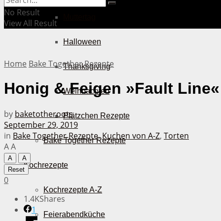
No Result
Muttertag
View All Result
Halloween
Home
Bake Together Rezepte
Thanksgiving
Honig & Feigen »Fault Line«
Weihnachten
by
baketotheroots
Plätzchen Rezepte
September 29, 2019
in
Bake Together Rezepte
,
Kuchen von A-Z
,
Torten
Bake Together Rezepte
A
A
A
A
Kochrezepte
Reset
0
Kochrezepte A-Z
1.4K
Shares
1
Feierabendküche