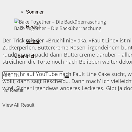
Sommer
Herbst
Bake Together – Die Backüberraschung
Der Trick mit der »Bruchlinie« aka. »Fault Line« ist 
Winter
Zuckerperlen, Buttercreme-Rosen, irgendeinem bunt
rundum und packt dann Buttercreme darüber – aller
Über mich
streichen, die Torte noch nach Belieben weiter dek
Wenn ihr auf YouTube nach Fault Line Cake sucht, wer
wollt, dann sagt Bescheid… Dann mach’ ich vielleicht
wird. Sicher irgendwas anderes Leckeres. Gibt ja do
No Result
View All Result