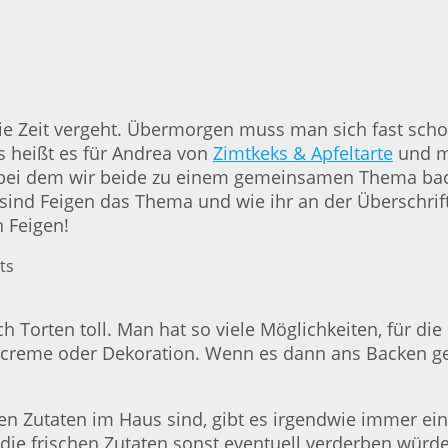
die Zeit vergeht. Übermorgen muss man sich fast sc
s heißt es für Andrea von
Zimtkeks & Apfeltarte
und m
 bei dem wir beide zu einem gemeinsamen Thema bac
ind Feigen das Thema und wie ihr an der Überschrift 
 Feigen!
ch Torten toll. Man hat so viele Möglichkeiten, für di
ercreme oder Dekoration. Wenn es dann ans Backen ge
igen Zutaten im Haus sind, gibt es irgendwie immer e
l die frischen Zutaten sonst eventuell verderben würd