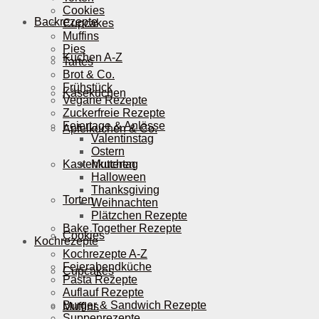
Cookies
Backrezepte
Cupcakes
Muffins
Pies
Kuchen A-Z
Tartes
Brot & Co.
Frühstück
Käsekuchen
Vegane Rezepte
Zuckerfreie Rezepte
Feiertage & Anlässe
Apfelkuchen & Co.
Valentinstag
Ostern
Kastenkuchen
Muttertag
Halloween
Thanksgiving
Torten
Weihnachten
Plätzchen Rezepte
Bake Together Rezepte
Cookies
Kochrezepte
Kochrezepte A-Z
Feierabendküche
Cupcakes
Pasta Rezepte
Auflauf Rezepte
Burger & Sandwich Rezepte
Muffins
Suppenrezepte