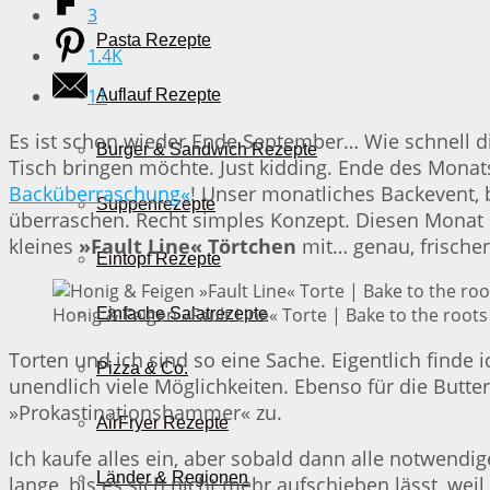
3
Pasta Rezepte
1.4K
11
Auflauf Rezepte
Es ist schon wieder Ende September… Wie schnell 
Burger & Sandwich Rezepte
Tisch bringen möchte. Just kidding. Ende des Monat
Backüberraschung«
! Unser monatliches Backevent,
Suppenrezepte
überraschen. Recht simples Konzept. Diesen Monat s
kleines
»Fault Line« Törtchen
mit… genau, frischen
Eintopf Rezepte
Honig & Feigen »Fault Line« Torte | Bake to the roots
Einfache Salatrezepte
Torten und ich sind so eine Sache. Eigentlich finde i
Pizza & Co.
unendlich viele Möglichkeiten. Ebenso für die Butt
»Prokastinationshammer« zu.
AirFryer Rezepte
Ich kaufe alles ein, aber sobald dann alle notwend
Länder & Regionen
lange, bis es sich nicht mehr aufschieben lässt, wei