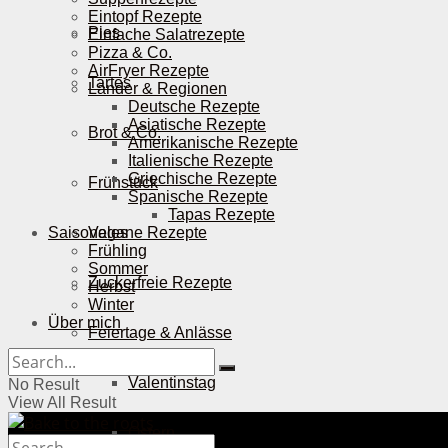
Eintopf Rezepte
Pies
Einfache Salatrezepte
Pizza & Co.
AirFryer Rezepte
Tartes
Länder & Regionen
Deutsche Rezepte
Asiatische Rezepte
Brot & Co.
Amerikanische Rezepte
Italienische Rezepte
Griechische Rezepte
Frühstück
Spanische Rezepte
Tapas Rezepte
Saisonales
Vegane Rezepte
Frühling
Sommer
Zuckerfreie Rezepte
Herbst
Winter
Über mich
Feiertage & Anlässe
Valentinstag
No Result
View All Result
Ostern