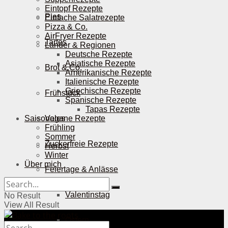
Eintopf Rezepte
Pies
Einfache Salatrezepte
Pizza & Co.
AirFryer Rezepte
Tartes
Länder & Regionen
Deutsche Rezepte
Asiatische Rezepte
Brot & Co.
Amerikanische Rezepte
Italienische Rezepte
Griechische Rezepte
Frühstück
Spanische Rezepte
Tapas Rezepte
Saisonales
Vegane Rezepte
Frühling
Sommer
Zuckerfreie Rezepte
Herbst
Winter
Über mich
Feiertage & Anlässe
Valentinstag
No Result
View All Result
Ostern