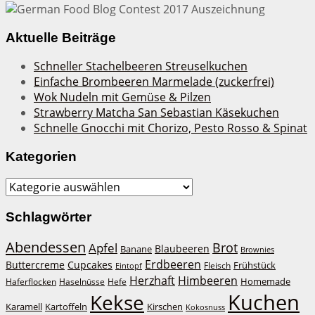
Aktuelle Beiträge
Schneller Stachelbeeren Streuselkuchen
Einfache Brombeeren Marmelade (zuckerfrei)
Wok Nudeln mit Gemüse & Pilzen
Strawberry Matcha San Sebastian Käsekuchen
Schnelle Gnocchi mit Chorizo, Pesto Rosso & Spinat
Kategorien
Kategorien
Schlagwörter
Abendessen
Brot
Apfel
Blaubeeren
Banane
Brownies
Erdbeeren
Buttercreme
Cupcakes
Frühstück
Fleisch
Eintopf
Herzhaft
Himbeeren
Homemade
Haferflocken
Haselnüsse
Hefe
Kuchen
Kekse
Kirschen
Karamell
Kartoffeln
Kokosnuss