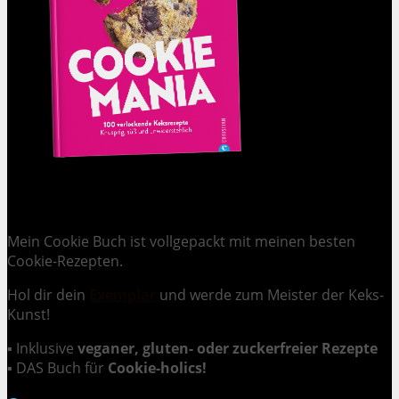
Cookie Mania:
100 verlockende Keksrezepte.
Mein Cookie Buch ist vollgepackt mit meinen besten
Cookie-Rezepten.
Hol dir dein
Exemplar
und
werde zum Meister der Keks-
Kunst
!
▪ Inklusive
veganer, gluten- oder zuckerfreier Rezepte
▪ DAS Buch für
Cookie-holics!