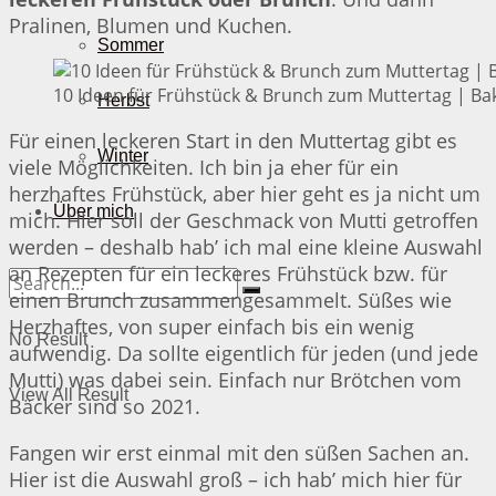
Pralinen, Blumen und Kuchen.
Sommer
10 Ideen für Frühstück & Brunch zum Muttertag | Bak
Herbst
Für einen leckeren Start in den Muttertag gibt es
Winter
viele Möglichkeiten. Ich bin ja eher für ein
herzhaftes Frühstück, aber hier geht es ja nicht um
Über mich
mich. Hier soll der Geschmack von Mutti getroffen
werden – deshalb hab’ ich mal eine kleine Auswahl
an Rezepten für ein leckeres Frühstück bzw. für
einen Brunch zusammengesammelt. Süßes wie
Herzhaftes, von super einfach bis ein wenig
No Result
aufwendig. Da sollte eigentlich für jeden (und jede
Mutti) was dabei sein. Einfach nur Brötchen vom
View All Result
Bäcker sind so 2021.
Fangen wir erst einmal mit den süßen Sachen an.
Hier ist die Auswahl groß – ich hab’ mich hier für