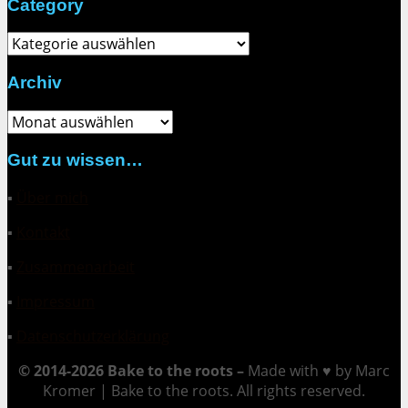
Category
Category
Archiv
Archiv
Gut zu wissen…
▪
Über mich
▪
Kontakt
▪
Zusammenarbeit
▪
Impressum
▪
Datenschutzerklärung
© 2014-2026 Bake to the roots –
Made with ♥ by Marc
Kromer | Bake to the roots. All rights reserved.