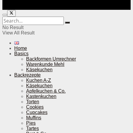
No Result
View All Result
Home
Basics
Backformen Umrechner
Warenkunde Mehl
Käsekuchen
Backrezepte
Kuchen A-Z
Käsekuchen
Apfelkuchen & Co.
Kastenkuchen
Torten
Cookies
Cupcakes
Muffins
Pies
Tartes