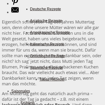
Deutsche Rezepte
Asiatische Rezepte
Eigentlich sollte jeder Tag des Jahres Muttertag
sein, denn ohne unsere Mütter wären wir alle gar
nicht hier. Facts are facts. Sie haben uns in die
Amerikanische Rezepte
Welt gesetzt, haben uns vieles beigebracht, uns
erzogen, helfen immer, wo sie können, und sind
Italienische Rezepte
immer für uns da, wenn man sie braucht. Dafür
sollte man eigentlich jeden Tag dankbar sein, oder
Griechische Rezepte
nicht? Ich sag’ jetzt nicht, dass Mutti jeden Tag
Blumen, Pralinen und selbst gebackenen Kuchen
Spanische Rezepte
braucht. Das wär vielleicht auch etwas viel… Aber
Dankbarkeit kann man jeden Tag zeigen, wenn
Tapas Rezepte
man das möchte.
Saisonales
Am Muttertag geht das natürlich auch prima –
dafür ist der Tag ja gedacht – z.B. mit einem
Frühling
leckeren Frühstück oder Brunch
. Und dann