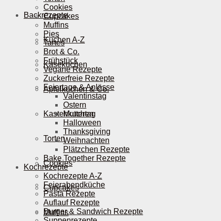
Cookies
Backrezepte
Cupcakes
Muffins
Pies
Kuchen A-Z
Tartes
Brot & Co.
Frühstück
Käsekuchen
Vegane Rezepte
Zuckerfreie Rezepte
Feiertage & Anlässe
Apfelkuchen & Co.
Valentinstag
Ostern
Kastenkuchen
Muttertag
Halloween
Thanksgiving
Torten
Weihnachten
Plätzchen Rezepte
Bake Together Rezepte
Cookies
Kochrezepte
Kochrezepte A-Z
Feierabendküche
Cupcakes
Pasta Rezepte
Auflauf Rezepte
Burger & Sandwich Rezepte
Muffins
Suppenrezepte