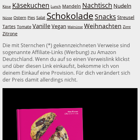
Käsekuchen
Nachtisch
Nudeln
Mandeln
Lunch
Käse
Schokolade
Snacks
Streusel
Ostern
Salat
Pies
Nüsse
Weihnachten
Vanille
Vegan
Tartes
Tomate
Zimt
Walnüsse
Zitrone
Die mit Sternchen (*) gekennzeichneten Verweise sind
sogenannte Affiliate-Links (Werbung) zu Amazon
Deutschland. Wenn du auf so einen Verweislink klickst
und über diesen Link einkaufst, bekomme ich von
deinem Einkauf eine Provision. Für dich verändert sich
der Preis damit allerdings nicht.