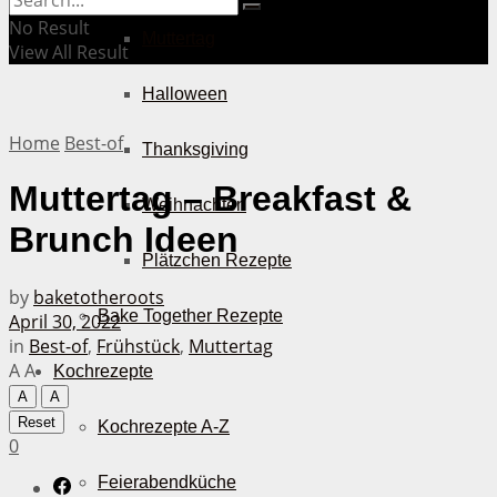
No Result
Muttertag
View All Result
Halloween
Home
Best-of
Thanksgiving
Muttertag – Breakfast &
Weihnachten
Brunch Ideen
Plätzchen Rezepte
by
baketotheroots
Bake Together Rezepte
April 30, 2022
in
Best-of
,
Frühstück
,
Muttertag
A
A
Kochrezepte
A
A
Reset
Kochrezepte A-Z
0
Feierabendküche