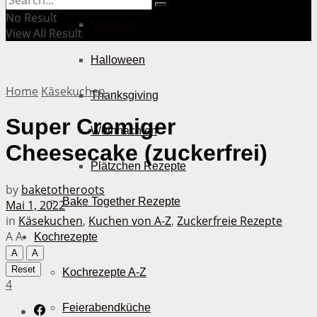
No Result
Muttertag
View All Result
Halloween
Home
Käsekuchen
Thanksgiving
Super Cremiger
Weihnachten
Cheesecake (zuckerfrei)
Plätzchen Rezepte
by
baketotheroots
Bake Together Rezepte
Mai 1, 2022
in
Käsekuchen
,
Kuchen von A-Z
,
Zuckerfreie Rezepte
A
A
Kochrezepte
A
A
Reset
Kochrezepte A-Z
4
Feierabendküche