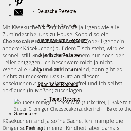
Deutsche Rezepte
Asiatische Rezepte
Mit Käsekuchen kriegt man sie ja irgendwie alle.
Zumindest bei uns zu Hause. Sobald so ein
Cheesecake mit Kirschkompott
(oder irgendein
Amerikanische Rezepte
anderer Käsekuchen) auf dem Tisch steht, wird es
schnell still und jeder streckt einem nur noch den
Italienische Rezepte
Teller entgegen. Ich beschwere mich ja nicht.
Wenn alle ruhig und zufrieden sind, dann gibt es
Griechische Rezepte
nichts zu meckern! Das Gute an diesem
Käsekuchen hier – er ist zuckerfrei und ich selbst
Spanische Rezepte
darf auch (in Maßen) zuschlagen.
Tapas Rezepte
Super Cremiger Cheesecake (zuckerfrei) | Bake to th
Saisonales
Käsekuchen sind ja so ’ne Sache. Ich mampfe die
Dinger schon seit meiner Kindheit, aber damals
Frühling