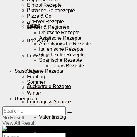
Eintopf Rezepte
Pies
Einfache Salatrezepte
Pizza & Co.
AirFryer Rezepte
Tartes
Länder & Regionen
Deutsche Rezepte
Asiatische Rezepte
Brot & Co.
Amerikanische Rezepte
Italienische Rezepte
Griechische Rezepte
Frühstück
Spanische Rezepte
Tapas Rezepte
Saisonales
Vegane Rezepte
Frühling
Sommer
Zuckerfreie Rezepte
Herbst
Winter
Über mich
Feiertage & Anlässe
Valentinstag
No Result
View All Result
Ostern