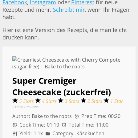
Facebook
,
Instagram
oder
Pinterest
für neue
Rezepte und mehr.
Schreibt mir
, wenn Ihr Fragen
habt.
Hier ist eine Version des Rezepts, die man leicht
drucken kann.
Super Cremiger
Cheesecake (zuckerfrei)
5 Stars
4 Stars
3 Stars
2 Stars
1 Star
5
from
2
reviews
Author:
Bake to the roots
Prep Time:
00:20
Cook Time:
01:10
Total Time:
11:00
Yield:
1
1
x
Category:
Käsekuchen