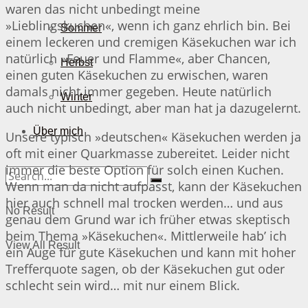
waren das nicht unbedingt meine
»Lieblingskuchen«, wenn ich ganz ehrlich bin. Bei
Sommer
einem leckeren und cremigen Käsekuchen war ich
natürlich »Feuer und Flamme«, aber Chancen,
Herbst
einen guten Käsekuchen zu erwischen, waren
damals nicht immer gegeben. Heute natürlich
Winter
auch nicht unbedingt, aber man hat ja dazugelernt.
Über mich
Unsere typisch »deutschen« Käsekuchen werden ja
oft mit einer Quarkmasse zubereitet. Leider nicht
immer die beste Option für solch einen Kuchen.
Wenn man da nicht aufpasst, kann der Käsekuchen
hier auch schnell mal trocken werden… und aus
No Result
genau dem Grund war ich früher etwas skeptisch
beim Thema »Käsekuchen«. Mittlerweile hab’ ich
View All Result
ein Auge für gute Käsekuchen und kann mit hoher
Trefferquote sagen, ob der Käsekuchen gut oder
schlecht sein wird… mit nur einem Blick.