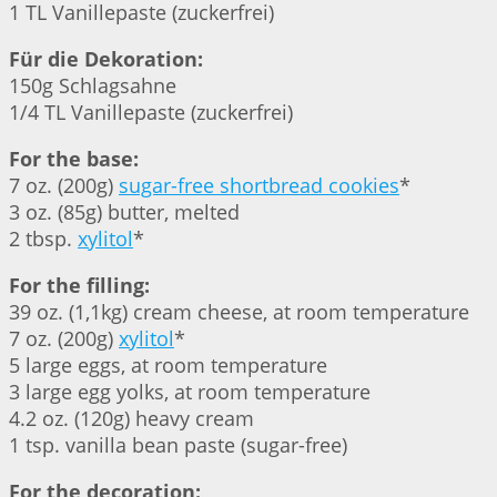
1 TL Vanillepaste (zuckerfrei)
Für die Dekoration:
150g Schlagsahne
1/4 TL Vanillepaste (zuckerfrei)
For the base:
7 oz. (200g)
sugar-free shortbread cookies
*
3 oz. (85g) butter, melted
2 tbsp.
xylitol
*
For the filling:
39 oz. (1,1kg) cream cheese, at room temperature
7 oz. (200g)
xylitol
*
5 large eggs, at room temperature
3 large egg yolks, at room temperature
4.2 oz. (120g) heavy cream
1 tsp. vanilla bean paste (sugar-free)
For the decoration: