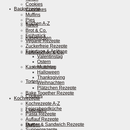
Cookies
Backrezepte
Cupcakes
Muffins
Pies
Kuchen A-Z
Tartes
Brot & Co.
Frühstück
Käsekuchen
Vegane Rezepte
Zuckerfreie Rezepte
Feiertage & Anlässe
Apfelkuchen & Co.
Valentinstag
Ostern
Kastenkuchen
Muttertag
Halloween
Thanksgiving
Torten
Weihnachten
Plätzchen Rezepte
Bake Together Rezepte
Cookies
Kochrezepte
Kochrezepte A-Z
Feierabendküche
Cupcakes
Pasta Rezepte
Auflauf Rezepte
Burger & Sandwich Rezepte
Muffins
Suppenrezepte