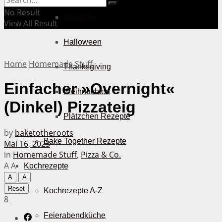
No Result
Muttertag
View All Result
Halloween
Home
Homemade Stuff
Thanksgiving
Einfacher »Overnight«
Weihnachten
(Dinkel) Pizzateig
Plätzchen Rezepte
by
baketotheroots
Bake Together Rezepte
Mai 16, 2023
in
Homemade Stuff
,
Pizza & Co.
A
A
Kochrezepte
A
A
Reset
Kochrezepte A-Z
8
Feierabendküche