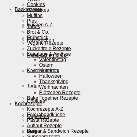
Cookies
Backrezepte
Cupcakes
Muffins
Pies
Kuchen A-Z
Tartes
Brot & Co.
Frühstück
Käsekuchen
Vegane Rezepte
Zuckerfreie Rezepte
Feiertage & Anlässe
Apfelkuchen & Co.
Valentinstag
Ostern
Kastenkuchen
Muttertag
Halloween
Thanksgiving
Torten
Weihnachten
Plätzchen Rezepte
Bake Together Rezepte
Cookies
Kochrezepte
Kochrezepte A-Z
Feierabendküche
Cupcakes
Pasta Rezepte
Auflauf Rezepte
Burger & Sandwich Rezepte
Muffins
Suppenrezepte