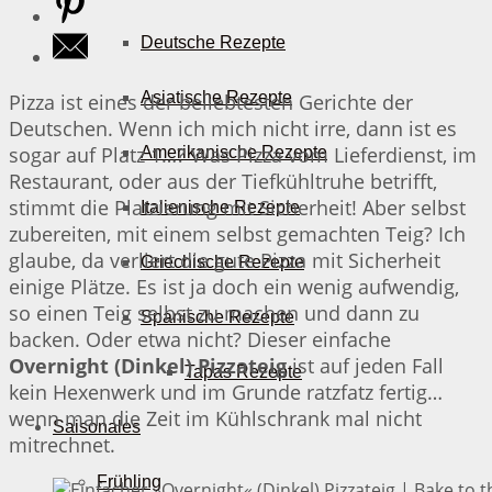
Deutsche Rezepte
Asiatische Rezepte
Pizza ist eines der beliebtesten Gerichte der
Deutschen. Wenn ich mich nicht irre, dann ist es
sogar auf Platz 1…? Was Pizza vom Lieferdienst, im
Amerikanische Rezepte
Restaurant, oder aus der Tiefkühltruhe betrifft,
stimmt die Platzierung mit Sicherheit! Aber selbst
Italienische Rezepte
zubereiten, mit einem selbst gemachten Teig? Ich
glaube, da verliert die gute Pizza mit Sicherheit
Griechische Rezepte
einige Plätze. Es ist ja doch ein wenig aufwendig,
so einen Teig selbst zu machen und dann zu
Spanische Rezepte
backen. Oder etwa nicht? Dieser einfache
Overnight (Dinkel) Pizzateig
ist auf jeden Fall
Tapas Rezepte
kein Hexenwerk und im Grunde ratzfatz fertig…
wenn man die Zeit im Kühlschrank mal nicht
Saisonales
mitrechnet.
Frühling