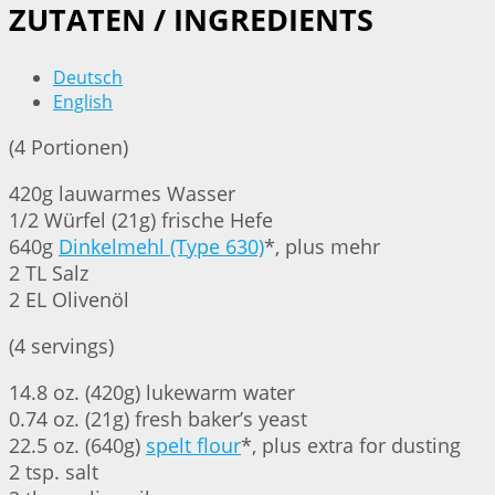
ZUTATEN / INGREDIENTS
Deutsch
English
(4 Portionen)
420g lauwarmes Wasser
1/2 Würfel (21g) frische Hefe
640g
Dinkelmehl (Type 630)
*, plus mehr
2 TL Salz
2 EL Olivenöl
(4 servings)
14.8 oz. (420g) lukewarm water
0.74 oz. (21g) fresh baker’s yeast
22.5 oz. (640g)
spelt flour
*, plus extra for dusting
2 tsp. salt