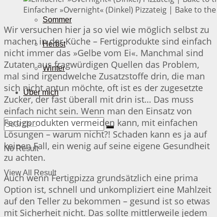
Einfacher »Overnight« (Dinkel) Pizzateig | Bake to the
Sommer
Wir versuchen hier ja so viel wie möglich selbst zu
machen in der Küche – Fertigprodukte sind einfach
Herbst
nicht immer das »Gelbe vom Ei«. Manchmal sind
Zutaten aus fragwürdigen Quellen das Problem,
Winter
mal sind irgendwelche Zusatzstoffe drin, die man
sich nicht antun möchte, oft ist es der zugesetzte
Über mich
Zucker, der fast überall mit drin ist… Das muss
einfach nicht sein. Wenn man den Einsatz von
Fertigprodukten vermeiden kann, mit einfachen
Lösungen – warum nicht?! Schaden kann es ja auf
keinen Fall, ein wenig auf seine eigene Gesundheit
No Result
zu achten.
View All Result
Auch wenn Fertigpizza grundsätzlich eine prima
Option ist, schnell und unkompliziert eine Mahlzeit
auf den Teller zu bekommen – gesund ist so etwas
mit Sicherheit nicht. Das sollte mittlerweile jedem