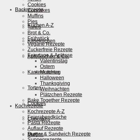
Cookies
Backrezepte
Cupcakes
Muffins
Pies
Kuchen A-Z
Tartes
Brot & Co.
Frühstück
Käsekuchen
Vegane Rezepte
Zuckerfreie Rezepte
Feiertage & Anlässe
Apfelkuchen & Co.
Valentinstag
Ostern
Kastenkuchen
Muttertag
Halloween
Thanksgiving
Torten
Weihnachten
Plätzchen Rezepte
Bake Together Rezepte
Cookies
Kochrezepte
Kochrezepte A-Z
Feierabendküche
Cupcakes
Pasta Rezepte
Auflauf Rezepte
Burger & Sandwich Rezepte
Muffins
Suppenrezepte