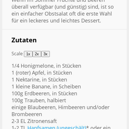
überall verfügbar (und günstig) sind, ist so
ein einfacher Obstsalat oft die erste Wahl
für ein leckeres und leichtes Dessert.
Zutaten
Scale
1x
2x
3x
1/4
Honigmelone, in Stücken
1
(roter) Apfel, in Stücken
1
Nektarine, in Stücken
1
kleine Banane, in Scheiben
100g
Erdbeeren, in Stücken
100g
Trauben, halbiert
einige Blaubeeren, Himbeeren und/oder
Brombeeren
2
-
3
EL Zitronensaft
1
-
2
TL
Hanfsamen (ungeschält)
* oder ein