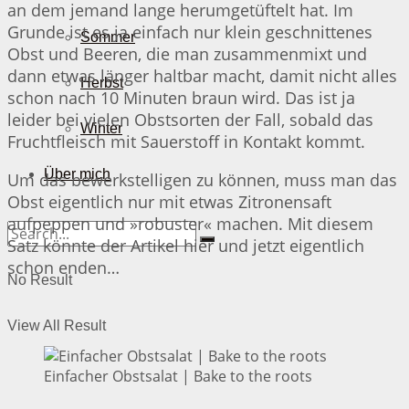
an dem jemand lange herumgetüftelt hat. Im
Grunde ist es ja einfach nur klein geschnittenes
Sommer
Obst und Beeren, die man zusammenmixt und
dann etwas länger haltbar macht, damit nicht alles
Herbst
schon nach 10 Minuten braun wird. Das ist ja
leider bei vielen Obstsorten der Fall, sobald das
Winter
Fruchtfleisch mit Sauerstoff in Kontakt kommt.
Über mich
Um das bewerkstelligen zu können, muss man das
Obst eigentlich nur mit etwas Zitronensaft
aufpeppen und »robuster« machen. Mit diesem
Satz könnte der Artikel hier und jetzt eigentlich
schon enden…
No Result
View All Result
Einfacher Obstsalat | Bake to the roots