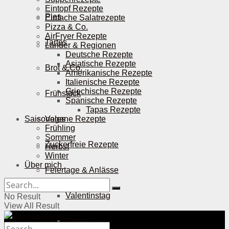
Eintopf Rezepte
Pies
Einfache Salatrezepte
Pizza & Co.
AirFryer Rezepte
Tartes
Länder & Regionen
Deutsche Rezepte
Asiatische Rezepte
Brot & Co.
Amerikanische Rezepte
Italienische Rezepte
Griechische Rezepte
Frühstück
Spanische Rezepte
Tapas Rezepte
Saisonales
Vegane Rezepte
Frühling
Sommer
Zuckerfreie Rezepte
Herbst
Winter
Über mich
Feiertage & Anlässe
Valentinstag
No Result
View All Result
Ostern