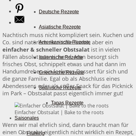
Deutsche Rezepte
Asiatische Rezepte
Nachtisch muss nicht kompliziert sein. Kuchen und
Co. sind natürlich eine tolle Sache, aber ein
Amerikanische Rezepte
einfacher & schneller Obstsalat
ist in vielen
Fällen absolut ausreichend. Man besorgt sich
Italienische Rezepte
frisches Obst, schnippelt etwas und hat dann im
Handumdrehen ein leckeres Dessert für sich und
Griechische Rezepte
die ganze Familie. Egal ob als Abschluss eines
Abendessens oder als süßer Snack für das Picknick
Spanische Rezepte
im Park – Obstsalat passt eigentlich immer gut!
Tapas Rezepte
Einfacher Obstsalat | Bake to the roots
Saisonales
Wenn wir mal ehrlich sind, dann braucht man für
einen Obstsalat eigentlich nicht wirklich ein Rezept,
Frühling