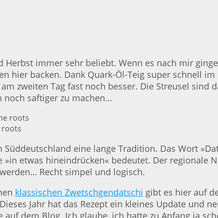
Herbst immer sehr beliebt. Wenn es nach mir ginge,
sen hier backen. Dank Quark-Öl-Teig super schnell im
am zweiten Tag fast noch besser. Die Streusel sind 
en noch saftiger zu machen…
 roots
Süddeutschland eine lange Tradition. Das Wort »Dats
e »in etwas hineindrücken« bedeutet. Der regionale 
 werden… Recht simpel und logisch.
inen
klassischen Zwetschgendatschi
gibt es hier auf d
. Dieses Jahr hat das Rezept ein kleines Update und
 auf dem Blog. Ich glaube, ich hatte zu Anfang ja sch