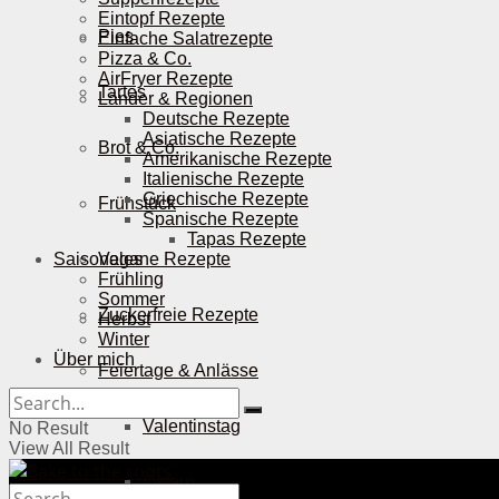
Eintopf Rezepte
Pies
Einfache Salatrezepte
Pizza & Co.
AirFryer Rezepte
Tartes
Länder & Regionen
Deutsche Rezepte
Asiatische Rezepte
Brot & Co.
Amerikanische Rezepte
Italienische Rezepte
Griechische Rezepte
Frühstück
Spanische Rezepte
Tapas Rezepte
Saisonales
Vegane Rezepte
Frühling
Sommer
Zuckerfreie Rezepte
Herbst
Winter
Über mich
Feiertage & Anlässe
Valentinstag
No Result
View All Result
Ostern