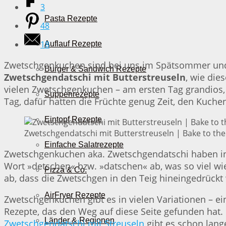
3
Pasta Rezepte
48
18
Auflauf Rezepte
Zwetschgenkuchen sind bei uns im Spätsommer und 
Burger & Sandwich Rezepte
Zwetschgendatschi mit Butterstreuseln
, wie die
vielen Zwetschgenkuchen – am ersten Tag grandios, 
Suppenrezepte
Tag, dafür hatten die Früchte genug Zeit, den Kuch
Eintopf Rezepte
Zwetschgendatschi mit Butterstreuseln | Bake to the
Einfache Salatrezepte
Zwetschgenkuchen aka. Zwetschgendatschi haben in 
Wort »detschen« bzw. »datschen« ab, was so viel wi
Pizza & Co.
ab, dass die Zwetschgen in den Teig hineingedrückt
AirFryer Rezepte
Zwetschgenkuchen gibt es in vielen Variationen – e
Rezepte, das den Weg auf diese Seite gefunden hat
Länder & Regionen
Zwetschgendatschi mit Streuseln
gibt es schon lange