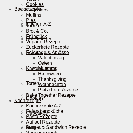
Cookies
Backrezepte
Cupcakes
Muffins
Pies
Kuchen A-Z
Tartes
Brot & Co.
Frühstück
Käsekuchen
Vegane Rezepte
Zuckerfreie Rezepte
Feiertage & Anlässe
Apfelkuchen & Co.
Valentinstag
Ostern
Kastenkuchen
Muttertag
Halloween
Thanksgiving
Torten
Weihnachten
Plätzchen Rezepte
Bake Together Rezepte
Cookies
Kochrezepte
Kochrezepte A-Z
Feierabendküche
Cupcakes
Pasta Rezepte
Auflauf Rezepte
Burger & Sandwich Rezepte
Muffins
Suppenrezepte