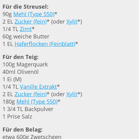
Für die Streusel:
90g
Mehl (Type 550)
*
2 EL
Zucker (fein)
* (oder
Xylit
*)
1/4 TL
Zimt
*
60g weiche Butter
1 EL
Haferflocken (Feinblatt)
*
Für den Teig:
100g Magerquark
40ml Olivenöl
1 Ei (M)
1/4 TL
Vanille Extrakt
*
2 EL
Zucker (fein)
* (oder
Xylit
*)
180g
Mehl (Type 550)
*
1 3/4 TL Backpulver
1 Prise Salz
Für den Belag:
etwa 600g Zwetschgen