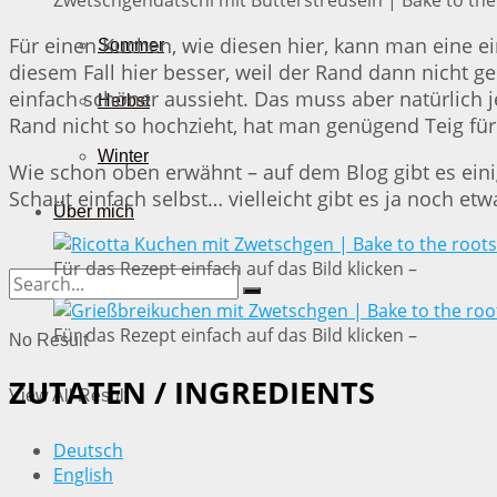
Für einen Kuchen, wie diesen hier, kann man eine 
Sommer
diesem Fall hier besser, weil der Rand dann nicht 
einfach schöner aussieht. Das muss aber natürlich
Herbst
Rand nicht so hochzieht, hat man genügend Teig fü
Winter
Wie schon oben erwähnt – auf dem Blog gibt es ein
Schaut einfach selbst… vielleicht gibt es ja noch e
Über mich
Für das Rezept einfach auf das Bild klicken –
Für das Rezept einfach auf das Bild klicken –
No Result
ZUTATEN / INGREDIENTS
View All Result
Deutsch
English