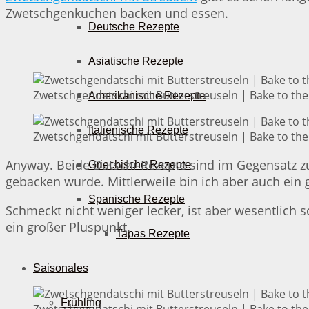
Zwetschgenkuchen backen und essen.
Deutsche Rezepte
Asiatische Rezepte
Zwetschgendatschi mit Butterstreuseln | Bake to the
Amerikanische Rezepte
Italienische Rezepte
Zwetschgendatschi mit Butterstreuseln | Bake to the
Anyway. Beide Datschi-Rezepte sind im Gegensatz zu 
Griechische Rezepte
gebacken wurde. Mittlerweile bin ich aber auch ein 
Spanische Rezepte
Schmeckt nicht weniger lecker, ist aber wesentlich
ein großer Pluspunkt.
Tapas Rezepte
Saisonales
Frühling
Zwetschgendatschi mit Butterstreuseln | Bake to the