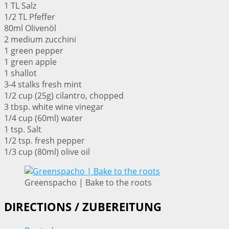
1 TL Salz
1/2 TL Pfeffer
80ml Olivenöl
2 medium zucchini
1 green pepper
1 green apple
1 shallot
3-4 stalks fresh mint
1/2 cup (25g) cilantro, chopped
3 tbsp. white wine vinegar
1/4 cup (60ml) water
1 tsp. Salt
1/2 tsp. fresh pepper
1/3 cup (80ml) olive oil
Greenspacho | Bake to the roots
DIRECTIONS / ZUBEREITUNG