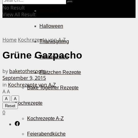
No Result
Muttertag
View All Result
Halloween
Home
Kochrezepte von A-Z
Thanksgiving
Grüne Gazpacho
Weihnachten
by
baketotheroots
Plätzchen Rezepte
September 9, 2015
in
Kochrezepte von A-Z
Bake Together Rezepte
A
A
A
A
Kochrezepte
Reset
0
Kochrezepte A-Z
Feierabendküche