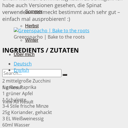
habe auch Versionen gesehen, die Spinat
verwenden – schmeckt bestimmt auch sehr gut –
Sommer
einfach mal ausprobieren! :)
Herbst
Greenspacho | Bake to the roots
Winter
INGREDIENTS / ZUTATEN
Über mich
Deutsch
English
2 mittelgroße Zucchini
1 grüne Paprika
No Result
1 grüner Apfel
1 Schalotte
View All Result
3-4 Stile frische Minze
25g Koriander, gehackt
3 EL Weißweinessig
60ml Wasser