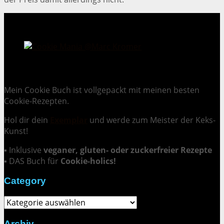
Cookie Mania:
100 verlockende Keksrezepte.
Mein Cookie Buch ist vollgepackt mit meinen besten
Cookie-Rezepten.
Hol dir dein
Exemplar
und
werde zum Meister der Keks-
Kunst
!
▪ Inklusive
veganer, gluten- oder zuckerfreier Rezepte
▪ DAS Buch für
Cookie-holics!
Category
Category
Archiv