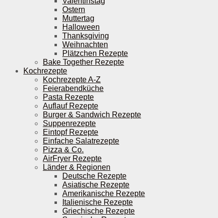
Valentinstag
Ostern
Muttertag
Halloween
Thanksgiving
Weihnachten
Plätzchen Rezepte
Bake Together Rezepte
Kochrezepte
Kochrezepte A-Z
Feierabendküche
Pasta Rezepte
Auflauf Rezepte
Burger & Sandwich Rezepte
Suppenrezepte
Eintopf Rezepte
Einfache Salatrezepte
Pizza & Co.
AirFryer Rezepte
Länder & Regionen
Deutsche Rezepte
Asiatische Rezepte
Amerikanische Rezepte
Italienische Rezepte
Griechische Rezepte