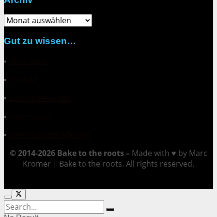
Archiv
Gut zu wissen…
▪
Über mich
▪
Kontakt
▪
Zusammenarbeit
▪
Impressum
▪
Datenschutzerklärung
© 2014-2026 Bake to the roots –
Made with ♥ by Marc
Kromer | Bake to the roots. All rights reserved.