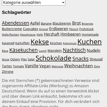
Kategorien
Schlagwörter
Abendessen
Brot
Apfel
Blaubeeren
Banane
Brownies
Erdbeeren
Buttercreme
Cupcakes
Frühstück
Fleisch
Eintopf
Herzhaft
Himbeeren
Haferflocken
Haselnüsse
Hefe
Homemade
Kuchen
Kekse
Kirschen
Karamell
Kartoffeln
Kokosnuss
Käsekuchen
Nachtisch
Nudeln
Mandeln
Lunch
Käse
Schokolade
Snacks
Streusel
Ostern
Salat
Pies
Nüsse
Weihnachten
Vanille
Vegan
Tartes
Tomate
Zimt
Walnüsse
Zitrone
Die mit Sternchen (*) gekennzeichneten Verweise sind
sogenannte Affiliate-Links (Werbung) zu Amazon
Deutschland. Wenn du auf so einen Verweislink klickst
und über diesen Link einkaufst, bekomme ich von
deinem Einkauf eine Provision. Für dich verändert sich
der Preis damit allerdings nicht.