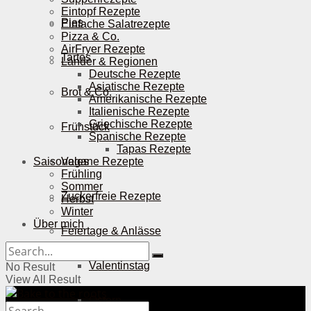
Eintopf Rezepte
Pies
Einfache Salatrezepte
Pizza & Co.
AirFryer Rezepte
Tartes
Länder & Regionen
Deutsche Rezepte
Asiatische Rezepte
Brot & Co.
Amerikanische Rezepte
Italienische Rezepte
Griechische Rezepte
Frühstück
Spanische Rezepte
Tapas Rezepte
Saisonales
Vegane Rezepte
Frühling
Sommer
Zuckerfreie Rezepte
Herbst
Winter
Über mich
Feiertage & Anlässe
Valentinstag
No Result
View All Result
Ostern