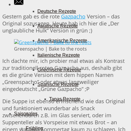
Deutsche Rezepte
Gestern gab es die rote
Gazpacho
Version – das
Original sozusagen. Heute hab ich hier die „Der
Asiatische Rezepte
unglaubliche Hulk“ Version in grün ;)
Amerikanische Rezepte
Greenspacho | Bake to the roots
Italienische Rezepte
Ich dachte mir, ich probier mal etwas als Kontrast
zur traditionell roten Gazpacho aus, deshalb gibt
Griechische Rezepte
es die grüne Version mit dem hippen Namen
„Greenspacho“ oder etwas langweiliger
Spanische Rezepte
eingedeutscht „Grüne Gazpacho“ ;P
Tapas Rezepte
Die Suppe ist ebenso erfrischend wie das Original
und funktioniert wunderbar als Snack
Saisonales
zwischendurch z.B. im Glas serviert, oder im
Suppenteller als Vorspeise mit etwas Brot – an
einem warmen Sommertag kaum zu schlagen. Ich
Frühling