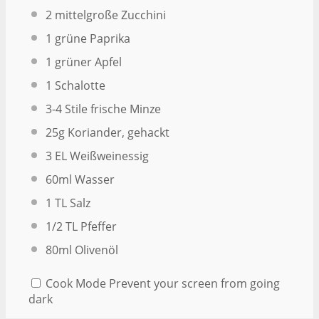
2
mittelgroße Zucchini
1
grüne Paprika
1
grüner Apfel
1
Schalotte
3
-
4
Stile frische Minze
25g
Koriander, gehackt
3
EL Weißweinessig
60
ml Wasser
1
TL Salz
1/2
TL Pfeffer
80
ml Olivenöl
Cook Mode
Prevent your screen from going
dark