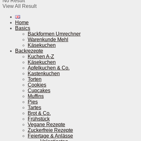
No Result
View All Result
Home
Basics
Backformen Umrechner
Warenkunde Mehl
Käsekuchen
Backrezepte
Kuchen A-Z
Käsekuchen
Apfelkuchen & Co.
Kastenkuchen
Torten
Cookies
Cupcakes
Muffins
Pies
Tartes
Brot & Co.
Frühstück
Vegane Rezepte
Zuckerfreie Rezepte
Feiertage & Anlässe