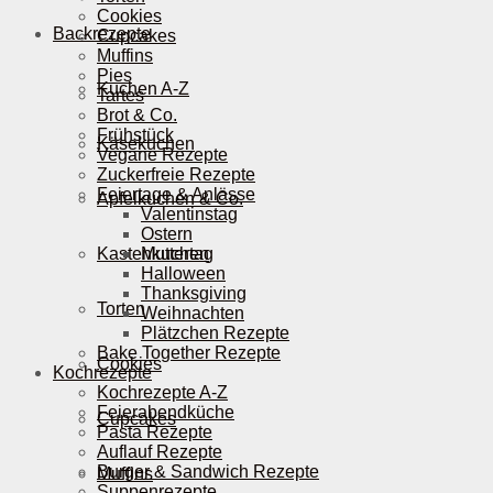
Cookies
Backrezepte
Cupcakes
Muffins
Pies
Kuchen A-Z
Tartes
Brot & Co.
Frühstück
Käsekuchen
Vegane Rezepte
Zuckerfreie Rezepte
Feiertage & Anlässe
Apfelkuchen & Co.
Valentinstag
Ostern
Kastenkuchen
Muttertag
Halloween
Thanksgiving
Torten
Weihnachten
Plätzchen Rezepte
Bake Together Rezepte
Cookies
Kochrezepte
Kochrezepte A-Z
Feierabendküche
Cupcakes
Pasta Rezepte
Auflauf Rezepte
Burger & Sandwich Rezepte
Muffins
Suppenrezepte