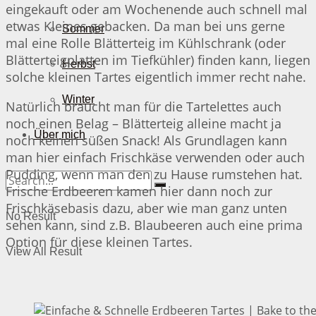
eingekauft oder am Wochenende auch schnell mal
etwas Kleines gebacken. Da man bei uns gerne
Sommer
mal eine Rolle Blätterteig im Kühlschrank (oder
Blätterteigplatten im Tiefkühler) finden kann, liegen
Herbst
solche kleinen Tartes eigentlich immer recht nahe.
Winter
Natürlich braucht man für die Tartelettes auch
noch einen Belag – Blätterteig alleine macht ja
Über mich
noch keinen süßen Snack! Als Grundlagen kann
man hier einfach Frischkäse verwenden oder auch
Pudding, wenn man den zu Hause rumstehen hat.
Frische Erdbeeren kamen hier dann noch zur
Frischkäsebasis dazu, aber wie man ganz unten
No Result
sehen kann, sind z.B. Blaubeeren auch eine prima
Option für diese kleinen Tartes.
View All Result