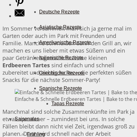
Deutsche Rezepte
Asiatische Rezepte
Im Sommer versammelt man sich ja gerne mal im
Garten oder auch im Park mit Freunden und
Familie. Manche schmeißen dann den Grill an, wir
Amerikanische Rezepte
machen es uns lieber mit etwas Süßem und ein
paar Getränken gemütlich. Diese kleinen
Italienische Rezepte
Erdbeeren Tartes
sind einfach und schnell
zubereitet und richtig lecker – die perfekten süßen
Griechische Rezepte
Snacks für die nächste Sommer-Party!
Spanische Rezepte
Einfache & Schnelle Erdbeeren Tartes | Bake to the r
Tapas Rezepte
Manchmal sind solche Zusammenkünfte im Park ja
etwas spontaner – zumindest bei uns. In solche
Saisonales
Fällen bleibt dann nicht viel Zeit, irgendwas groß zu
planen. Dann wird schnell nach der Arbeit
Frühling