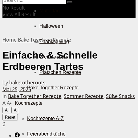
No Result
Muttertag
View All Result
Halloween
Home
Bake Together Rezepte
Thanksgiving
Einfache & Schnelle
Weihnachten
Erdbeeren Tartes
Plätzchen Rezepte
by
baketotheroots
Bake Together Rezepte
Mai 25, 2025
in
Bake Together Rezepte
,
Sommer Rezepte
,
Süße Snacks
A
A
Kochrezepte
A
A
Reset
Kochrezepte A-Z
0
Feierabendküche