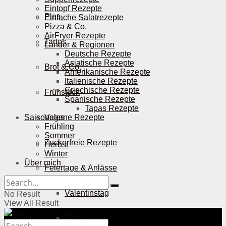
Eintopf Rezepte
Pies
Einfache Salatrezepte
Pizza & Co.
AirFryer Rezepte
Tartes
Länder & Regionen
Deutsche Rezepte
Asiatische Rezepte
Brot & Co.
Amerikanische Rezepte
Italienische Rezepte
Griechische Rezepte
Frühstück
Spanische Rezepte
Tapas Rezepte
Saisonales
Vegane Rezepte
Frühling
Sommer
Zuckerfreie Rezepte
Herbst
Winter
Über mich
Feiertage & Anlässe
Valentinstag
No Result
View All Result
Ostern