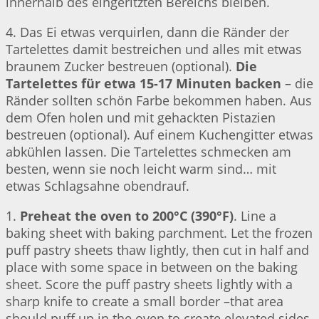
innerhalb des eingeritzten Bereichs bleiben.
4. Das Ei etwas verquirlen, dann die Ränder der
Tartelettes damit bestreichen und alles mit etwas
braunem Zucker bestreuen (optional).
Die
Tartelettes für etwa 15-17 Minuten backen
– die
Ränder sollten schön Farbe bekommen haben. Aus
dem Ofen holen und mit gehackten Pistazien
bestreuen (optional). Auf einem Kuchengitter etwas
abkühlen lassen. Die Tartelettes schmecken am
besten, wenn sie noch leicht warm sind… mit
etwas Schlagsahne obendrauf.
1.
Preheat the oven to 200°C (390°F)
. Line a
baking sheet with baking parchment. Let the frozen
puff pastry sheets thaw lightly, then cut in half and
place with some space in between on the baking
sheet. Score the puff pastry sheets lightly with a
sharp knife to create a small border –that area
should puff up in the oven to create elevated sides.