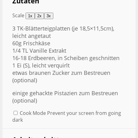
Zutaten
Scale
1x
2x
3x
3
TK-Blätterteigplatten (je 18,5×11,5cm),
leicht angetaut
60g
Frischkäse
1/4
TL Vanille Extrakt
16
-
18
Erdbeeren, in Scheiben geschnitten
1
Ei (S), leicht verquirlt
etwas braunen Zucker zum Bestreuen
(optional)
einige gehackte Pistazien zum Bestreuen
(optional)
Cook Mode
Prevent your screen from going
dark