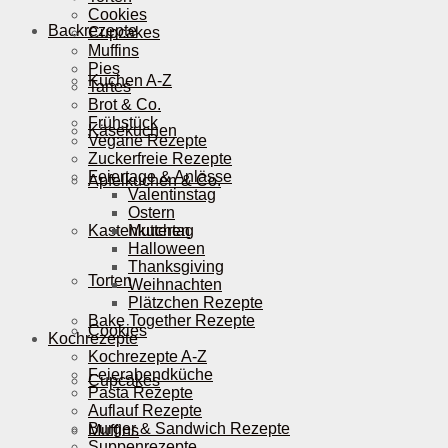
Cookies
Backrezepte
Cupcakes
Muffins
Pies
Kuchen A-Z
Tartes
Brot & Co.
Frühstück
Käsekuchen
Vegane Rezepte
Zuckerfreie Rezepte
Feiertage & Anlässe
Apfelkuchen & Co.
Valentinstag
Ostern
Kastenkuchen
Muttertag
Halloween
Thanksgiving
Torten
Weihnachten
Plätzchen Rezepte
Bake Together Rezepte
Cookies
Kochrezepte
Kochrezepte A-Z
Feierabendküche
Cupcakes
Pasta Rezepte
Auflauf Rezepte
Burger & Sandwich Rezepte
Muffins
Suppenrezepte