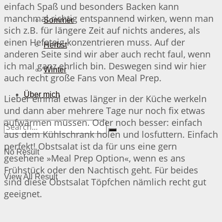
einfach Spaß und besonders Backen kann
manchmal richtig entspannend wirken, wenn man
Sommer
sich z.B. für längere Zeit auf nichts anderes, als
einen Hefeteig konzentrieren muss. Auf der
Herbst
anderen Seite sind wir aber auch recht faul, wenn
ich mal ganz ehrlich bin. Deswegen sind wir hier
Winter
auch recht große Fans von Meal Prep.
Über mich
Lieber einmal etwas länger in der Küche werkeln
und dann aber mehrere Tage nur noch fix etwas
aufwärmen müssen. Oder noch besser: einfach
aus dem Kühlschrank holen und losfuttern. Einfach
perfekt! Obstsalat ist da für uns eine gern
No Result
gesehene »Meal Prep Option«, wenn es ans
Frühstück oder den Nachtisch geht. Für beides
View All Result
sind diese Obstsalat Töpfchen nämlich recht gut
geeignet.