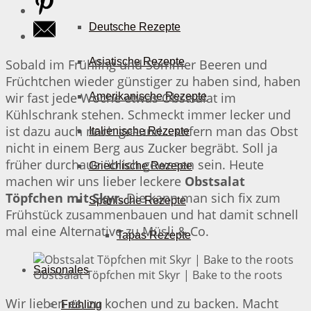
Deutsche Rezepte
Asiatische Rezepte
Sobald im Frühling und Sommer Beeren und
Früchtchen wieder günstiger zu haben sind, haben
wir fast jede Woche etwas Obstsalat im
Amerikanische Rezepte
Kühlschrank stehen. Schmeckt immer lecker und
ist dazu auch noch gesund… sofern man das Obst
Italienische Rezepte
nicht in einem Berg aus Zucker begräbt. Soll ja
früher durchaus üblich gewesen sein. Heute
Griechische Rezepte
machen wir uns lieber leckere
Obstsalat
Töpfchen mit Skyr
. Die kann man sich fix zum
Spanische Rezepte
Frühstück zusammenbauen und hat damit schnell
mal eine Alternative zu Müsli & Co.
Tapas Rezepte
Saisonales
Obstsalat Töpfchen mit Skyr | Bake to the roots
Wir lieben es, zu kochen und zu backen. Macht
Frühling