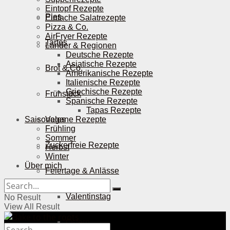
Eintopf Rezepte
Pies
Einfache Salatrezepte
Pizza & Co.
AirFryer Rezepte
Tartes
Länder & Regionen
Deutsche Rezepte
Asiatische Rezepte
Brot & Co.
Amerikanische Rezepte
Italienische Rezepte
Griechische Rezepte
Frühstück
Spanische Rezepte
Tapas Rezepte
Saisonales
Vegane Rezepte
Frühling
Sommer
Zuckerfreie Rezepte
Herbst
Winter
Über mich
Feiertage & Anlässe
Valentinstag
No Result
View All Result
Ostern