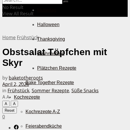
No Result
Muttertag
View All Result
Halloween
Home
Frühstück
Thanksgiving
Obstsalat Töpfchen mit
Weihnachten
Skyr
Plätzchen Rezepte
by
baketotheroots
Bake Together Rezepte
April 2, 2026
in
Frühstück
,
Sommer Rezepte
,
Süße Snacks
A
A
Kochrezepte
A
A
Reset
Kochrezepte A-Z
0
Feierabendküche