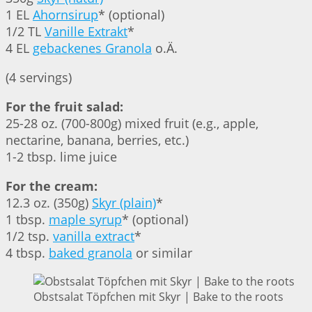
1 EL
Ahornsirup
* (optional)
1/2 TL
Vanille Extrakt
*
4 EL
gebackenes Granola
o.Ä.
(4 servings)
For the fruit salad:
25-28 oz. (700-800g) mixed fruit (e.g., apple,
nectarine, banana, berries, etc.)
1-2 tbsp. lime juice
For the cream:
12.3 oz. (350g)
Skyr (plain)
*
1 tbsp.
maple syrup
* (optional)
1/2 tsp.
vanilla extract
*
4 tbsp.
baked granola
or similar
Obstsalat Töpfchen mit Skyr | Bake to the roots