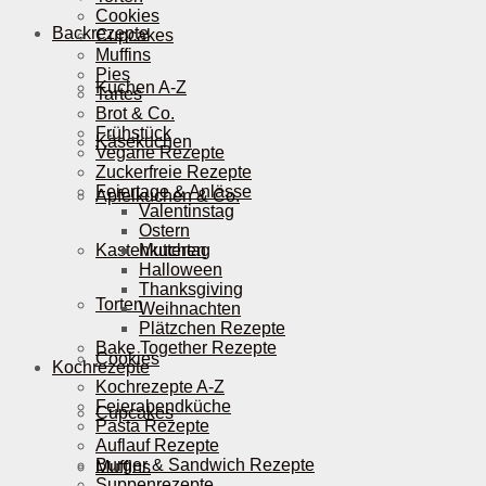
Cookies
Backrezepte
Cupcakes
Muffins
Pies
Kuchen A-Z
Tartes
Brot & Co.
Frühstück
Käsekuchen
Vegane Rezepte
Zuckerfreie Rezepte
Feiertage & Anlässe
Apfelkuchen & Co.
Valentinstag
Ostern
Kastenkuchen
Muttertag
Halloween
Thanksgiving
Torten
Weihnachten
Plätzchen Rezepte
Bake Together Rezepte
Cookies
Kochrezepte
Kochrezepte A-Z
Feierabendküche
Cupcakes
Pasta Rezepte
Auflauf Rezepte
Burger & Sandwich Rezepte
Muffins
Suppenrezepte