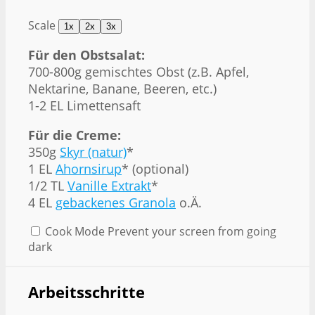
Scale
1x
2x
3x
Für den Obstsalat:
700
-
800
g gemischtes Obst (z.B. Apfel,
Nektarine, Banane, Beeren, etc.)
1
-
2
EL Limettensaft
Für die Creme:
350g
Skyr (natur)
*
1
EL
Ahornsirup
* (optional)
1/2
TL
Vanille Extrakt
*
4
EL
gebackenes Granola
o.Ä.
Cook Mode
Prevent your screen from going
dark
Arbeitsschritte