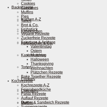
Cookies
Backrezepte
Cupcakes
Muffins
Pies
Kuchen A-Z
Tartes
Brot & Co.
Frühstück
Käsekuchen
Vegane Rezepte
Zuckerfreie Rezepte
Feiertage & Anlässe
Apfelkuchen & Co.
Valentinstag
Ostern
Kastenkuchen
Muttertag
Halloween
Thanksgiving
Torten
Weihnachten
Plätzchen Rezepte
Bake Together Rezepte
Cookies
Kochrezepte
Kochrezepte A-Z
Feierabendküche
Cupcakes
Pasta Rezepte
Auflauf Rezepte
Burger & Sandwich Rezepte
Muffins
Suppenrezepte