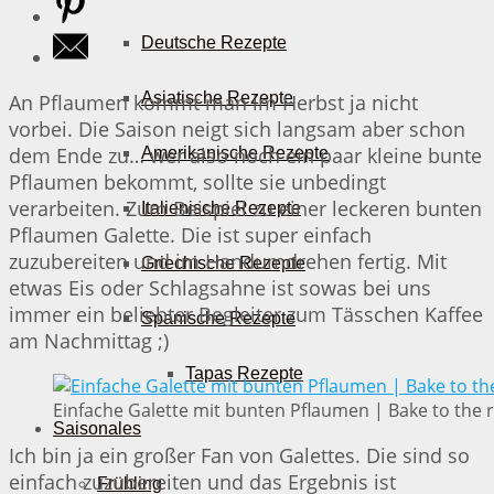
Deutsche Rezepte
Asiatische Rezepte
An Pflaumen kommt man im Herbst ja nicht
vorbei. Die Saison neigt sich langsam aber schon
dem Ende zu… wer also noch ein paar kleine bunte
Amerikanische Rezepte
Pflaumen bekommt, sollte sie unbedingt
verarbeiten. Zum Beispiel zu einer leckeren bunten
Italienische Rezepte
Pflaumen Galette. Die ist super einfach
zuzubereiten und im Handumdrehen fertig. Mit
Griechische Rezepte
etwas Eis oder Schlagsahne ist sowas bei uns
immer ein beliebter Begleiter zum Tässchen Kaffee
Spanische Rezepte
am Nachmittag ;)
Tapas Rezepte
Einfache Galette mit bunten Pflaumen | Bake to the 
Saisonales
Ich bin ja ein großer Fan von Galettes. Die sind so
einfach zuzubereiten und das Ergebnis ist
Frühling