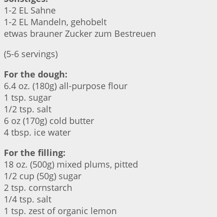
1-2 EL Sahne
1-2 EL Mandeln, gehobelt
etwas brauner Zucker zum Bestreuen
(5-6 servings)
For the dough:
6.4 oz. (180g) all-purpose flour
1 tsp. sugar
1/2 tsp. salt
6 oz (170g) cold butter
4 tbsp. ice water
For the filling:
18 oz. (500g) mixed plums, pitted
1/2 cup (50g) sugar
2 tsp. cornstarch
1/4 tsp. salt
1 tsp. zest of organic lemon