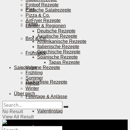
Eintopf Rezepte
Pies
Einfache Salatrezepte
Pizza & Co.
AirFryer Rezepte
Tartes
Länder & Regionen
Deutsche Rezepte
Asiatische Rezepte
Brot & Co.
Amerikanische Rezepte
Italienische Rezepte
Griechische Rezepte
Frühstück
Spanische Rezepte
Tapas Rezepte
Saisonales
Vegane Rezepte
Frühling
Sommer
Zuckerfreie Rezepte
Herbst
Winter
Über mich
Feiertage & Anlässe
Valentinstag
No Result
View All Result
Ostern