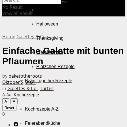
No Result
Muttertag
View All Result
Halloween
Home
Galettes & Co.
Thanksgiving
Einfache Galette mit bunten
Weihnachten
Pflaumen
Plätzchen Rezepte
by
baketotheroots
Bake Together Rezepte
Oktober 2, 2021
in
Galettes & Co.
,
Tartes
A
A
Kochrezepte
A
A
Reset
Kochrezepte A-Z
0
Feierabendküche