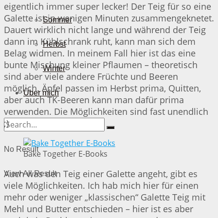
eigentlich immer super lecker! Der Teig für so eine
Galette ist in wenigen Minuten zusammengeknetet.
Sommer
Dauert wirklich nicht lange und während der Teig
dann im Kühlschrank ruht, kann man sich dem
Herbst
Belag widmen. In meinem Fall hier ist das eine
bunte Mischung kleiner Pflaumen – theoretisch
Winter
sind aber viele andere Früchte und Beeren
möglich. Äpfel passen im Herbst prima, Quitten,
Über mich
aber auch TK-Beeren kann man dafür prima
verwenden. Die Möglichkeiten sind fast unendlich
;)
No Result
Bake Together E-Books
Auch was den Teig einer Galette angeht, gibt es
View All Result
viele Möglichkeiten. Ich hab mich hier für einen
mehr oder weniger „klassischen“ Galette Teig mit
Mehl und Butter entschieden – hier ist es aber