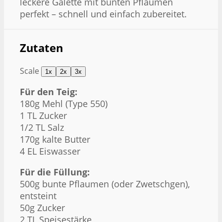
leckere Galette mit bunten Pflaumen
perfekt – schnell und einfach zubereitet.
Zutaten
Scale
1x
2x
3x
Für den Teig:
180g
Mehl (Type 550)
1
TL Zucker
1/2
TL Salz
170g
kalte Butter
4
EL Eiswasser
Für die Füllung:
500g
bunte Pflaumen (oder Zwetschgen),
entsteint
50g
Zucker
2
TL Speisestärke