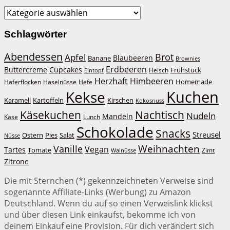
Kategorien
Schlagwörter
Abendessen
Brot
Apfel
Blaubeeren
Banane
Brownies
Erdbeeren
Buttercreme
Cupcakes
Frühstück
Fleisch
Eintopf
Herzhaft
Himbeeren
Homemade
Haferflocken
Haselnüsse
Hefe
Kuchen
Kekse
Kirschen
Karamell
Kartoffeln
Kokosnuss
Käsekuchen
Nachtisch
Nudeln
Mandeln
Lunch
Käse
Schokolade
Snacks
Streusel
Ostern
Salat
Pies
Nüsse
Weihnachten
Vanille
Vegan
Tartes
Tomate
Zimt
Walnüsse
Zitrone
Die mit Sternchen (*) gekennzeichneten Verweise sind
sogenannte Affiliate-Links (Werbung) zu Amazon
Deutschland. Wenn du auf so einen Verweislink klickst
und über diesen Link einkaufst, bekomme ich von
deinem Einkauf eine Provision. Für dich verändert sich