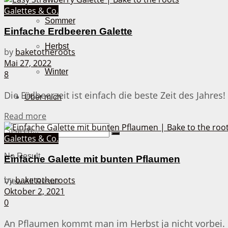
Galettes & Co.
Sommer
Einfache Erdbeeren Galette
Herbst
by
baketotheroots
Mai 27, 2022
Winter
8
Die Erdbeerzeit ist einfach die beste Zeit des Jahres!
Über mich
Details
Read more
Galettes & Co.
No Result
Einfache Galette mit bunten Pflaumen
by
baketotheroots
View All Result
Oktober 2, 2021
0
An Pflaumen kommt man im Herbst ja nicht vorbei. D