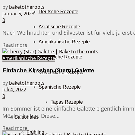
by
baketotheroots
Deutsche Rezepte
Januar 5, 2023
0
Asiatische Rezepte
Nach Weihnachten und Silvester ist für viele ja erst
Amerikanische Rezepte
Details
Read more
Italienische Rezepte
Amerikanische Rezepte
Einfache Kirschen (Stern) Galette
Griechische Rezepte
by
baketotheroots
Spanische Rezepte
Juli 4, 2022
0
Tapas Rezepte
Im Sommer ist eine einfache Galette eigentlich imme
Möglichkeiten. Diese...
Saisonales
Details
Read more
Frühling