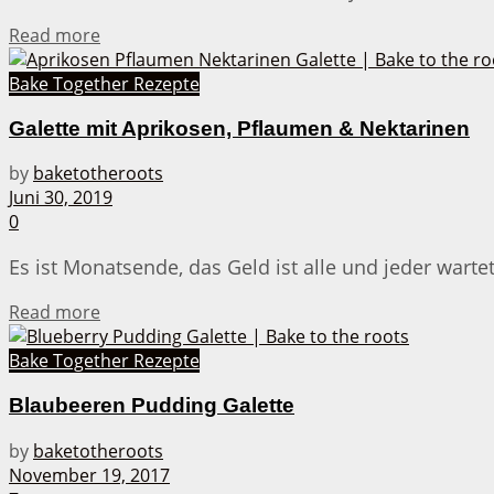
Details
Read more
Bake Together Rezepte
Galette mit Aprikosen, Pflaumen & Nektarinen
by
baketotheroots
Juni 30, 2019
0
Es ist Monatsende, das Geld ist alle und jeder wart
Details
Read more
Bake Together Rezepte
Blaubeeren Pudding Galette
by
baketotheroots
November 19, 2017