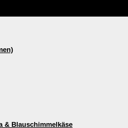
men)
ta & Blauschimmelkäse