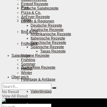
Eintopf Rezepte
Pies
Einfache Salatrezepte
Pizza & Co.
AirFryer Rezepte
Tartes
Länder & Regionen
Deutsche Rezepte
Asiatische Rezepte
Brot & Co.
Amerikanische Rezepte
Italienische Rezepte
Griechische Rezepte
Frühstück
Spanische Rezepte
Tapas Rezepte
Saisonales
Vegane Rezepte
Frühling
Sommer
Zuckerfreie Rezepte
Herbst
Winter
Über mich
Feiertage & Anlässe
Valentinstag
No Result
View All Result
Ostern