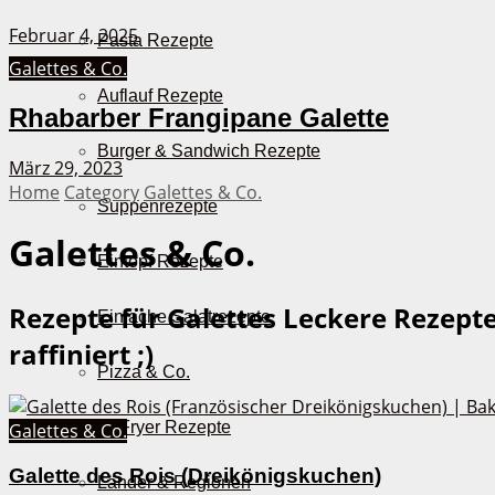
Februar 4, 2025
Pasta Rezepte
Galettes & Co.
Auflauf Rezepte
Rhabarber Frangipane Galette
Burger & Sandwich Rezepte
März 29, 2023
Home
Category
Galettes & Co.
Suppenrezepte
Galettes & Co.
Eintopf Rezepte
Rezepte für Galettes
Leckere Rezepte
Einfache Salatrezepte
raffiniert ;)
Pizza & Co.
AirFryer Rezepte
Galettes & Co.
Galette des Rois (Dreikönigskuchen)
Länder & Regionen