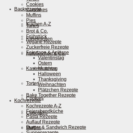
Cookies
Backrezepte
Cupcakes
Muffins
Pies
Kuchen A-Z
Tartes
Brot & Co.
Frühstück
Käsekuchen
Vegane Rezepte
Zuckerfreie Rezepte
Feiertage & Anlässe
Apfelkuchen & Co.
Valentinstag
Ostern
Kastenkuchen
Muttertag
Halloween
Thanksgiving
Torten
Weihnachten
Plätzchen Rezepte
Bake Together Rezepte
Cookies
Kochrezepte
Kochrezepte A-Z
Feierabendküche
Cupcakes
Pasta Rezepte
Auflauf Rezepte
Burger & Sandwich Rezepte
Muffins
Suppenrezepte