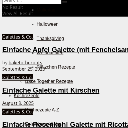
No Result
Muttertag
View All Result
Halloween
Galettes & Co.
Thanksgiving
Einfache Apfel Galette (mit Fenchelsa
Weihnachten
by
baketotheroots
Plätzchen Rezepte
September 25, 2025
Galettes & Co.
Bake Together Rezepte
Einfache Galette mit Kirschen
Kochrezepte
August 9, 2025
Kochrezepte A-Z
Galettes & Co.
Einfache Rosenkohl Galette mit Ricot
Feierabendküche