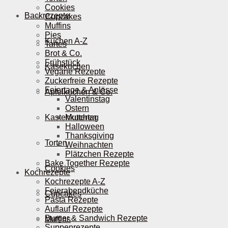
Cookies
Backrezepte
Cupcakes
Muffins
Pies
Kuchen A-Z
Tartes
Brot & Co.
Frühstück
Käsekuchen
Vegane Rezepte
Zuckerfreie Rezepte
Feiertage & Anlässe
Apfelkuchen & Co.
Valentinstag
Ostern
Kastenkuchen
Muttertag
Halloween
Thanksgiving
Torten
Weihnachten
Plätzchen Rezepte
Bake Together Rezepte
Cookies
Kochrezepte
Kochrezepte A-Z
Feierabendküche
Cupcakes
Pasta Rezepte
Auflauf Rezepte
Burger & Sandwich Rezepte
Muffins
Suppenrezepte