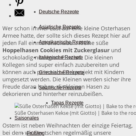
Deutsche Rezepte
Asiatische Rezepte
Wer schon immer Lust auf eine kleine Osterhasen
Armee hatte, der sollte sich dieses Rezept hier auf
jeden Fall einmal anschauen. Kleine süße
Amerikanische Rezepte
Hoppelhasen Cookies mit Zuckerglasur
und
schokoladig-nussigem Puschel. Die kleinen
Italienische Rezepte
Kollegen sind super einfach zuzubereiten und
können auch prima als Backprojekt mit Kindern
Griechische Rezepte
umgesetzt werden. Die Kleinen werden sicher ihre
Freude daran haben, die kleinen Hasen zu
Spanische Rezepte
dekorieren und hinterher reinzubeißen.
Tapas Rezepte
Süße Osterhasen Kekse (mit Giotto) | Bake to the ro
Saisonales
Ostern ist neben Weihnachten der einzige Feiertag,
bei dem wir Deutschen regelmäßig unsere
Frühling