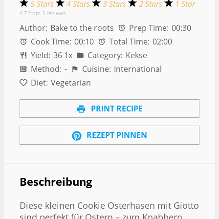
5 Stars
4 Stars
3 Stars
2 Stars
1 Star
4.7
from
3
reviews
Author:
Bake to the roots
Prep Time:
00:30
Cook Time:
00:10
Total Time:
02:00
Yield:
3
6
1
x
Category:
Kekse
Method:
-
Cuisine:
International
Diet:
Vegetarian
PRINT RECIPE
REZEPT PINNEN
Beschreibung
Diese kleinen Cookie Osterhasen mit Giotto
sind perfekt für Ostern – zum Knabbern