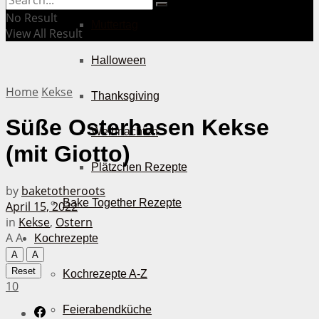
No Result
Muttertag
View All Result
Halloween
Home
Kekse
Thanksgiving
Süße Osterhasen Kekse
Weihnachten
(mit Giotto)
Plätzchen Rezepte
by
baketotheroots
Bake Together Rezepte
April 15, 2022
in
Kekse
,
Ostern
A
A
Kochrezepte
A
A
Reset
Kochrezepte A-Z
10
Feierabendküche