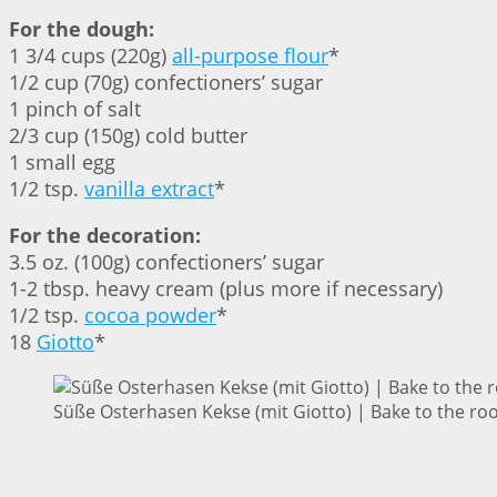
For the dough:
1 3/4 cups (220g)
all-purpose flour
*
1/2 cup (70g) confectioners’ sugar
1 pinch of salt
2/3 cup (150g) cold butter
1 small egg
1/2 tsp.
vanilla extract
*
For the decoration:
3.5 oz. (100g) confectioners’ sugar
1-2 tbsp. heavy cream (plus more if necessary)
1/2 tsp.
cocoa powder
*
18
Giotto
*
Süße Osterhasen Kekse (mit Giotto) | Bake to the ro