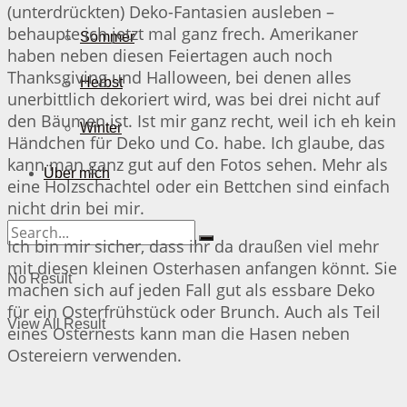
(unterdrückten) Deko-Fantasien ausleben –
behaupte ich jetzt mal ganz frech. Amerikaner
Sommer
haben neben diesen Feiertagen auch noch
Thanksgiving und Halloween, bei denen alles
Herbst
unerbittlich dekoriert wird, was bei drei nicht auf
den Bäumen ist. Ist mir ganz recht, weil ich eh kein
Winter
Händchen für Deko und Co. habe. Ich glaube, das
kann man ganz gut auf den Fotos sehen. Mehr als
Über mich
eine Holzschachtel oder ein Bettchen sind einfach
nicht drin bei mir.
Ich bin mir sicher, dass ihr da draußen viel mehr
mit diesen kleinen Osterhasen anfangen könnt. Sie
No Result
machen sich auf jeden Fall gut als essbare Deko
für ein Osterfrühstück oder Brunch. Auch als Teil
View All Result
eines Osternests kann man die Hasen neben
Ostereiern verwenden.