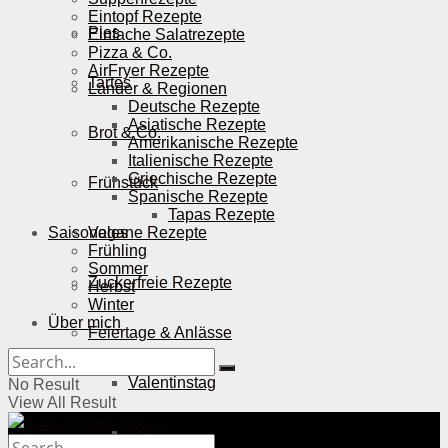
Eintopf Rezepte
Pies
Einfache Salatrezepte
Pizza & Co.
AirFryer Rezepte
Tartes
Länder & Regionen
Deutsche Rezepte
Asiatische Rezepte
Brot & Co.
Amerikanische Rezepte
Italienische Rezepte
Griechische Rezepte
Frühstück
Spanische Rezepte
Tapas Rezepte
Saisonales
Vegane Rezepte
Frühling
Sommer
Zuckerfreie Rezepte
Herbst
Winter
Über mich
Feiertage & Anlässe
Valentinstag
No Result
View All Result
Ostern