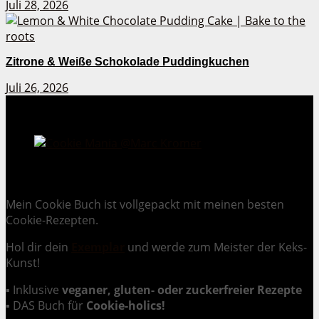
Juli 28, 2026
Zitrone & Weiße Schokolade Puddingkuchen
Juli 26, 2026
Cookie Mania:
100 verlockende Keksrezepte.
Mein Cookie Buch ist vollgepackt mit meinen besten
Cookie-Rezepten.
Hol dir dein
Exemplar
und
werde zum Meister der Keks-
Kunst
!
▪ Inklusive
veganer, gluten- oder zuckerfreier Rezepte
▪ DAS Buch für
Cookie-holics!