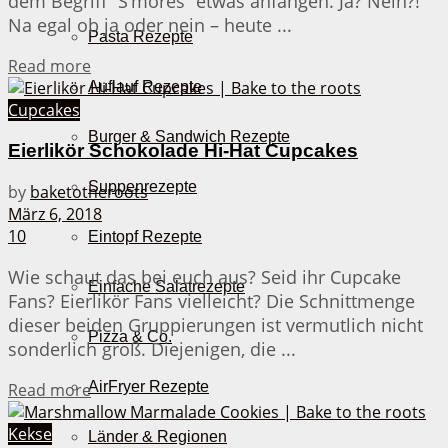
dem Begriff “S’mores” etwas anfangen. Ja? Nein?!
Na egal ob ja oder nein – heute ...
Pasta Rezepte
Details
Read more
Auflauf Rezepte
Cupcakes
Burger & Sandwich Rezepte
Eierlikör Schokolade Hi-Hat Cupcakes
Suppenrezepte
by
baketotheroots
März 6, 2018
10
Eintopf Rezepte
Wie schaut das bei euch aus? Seid ihr Cupcake
Einfache Salatrezepte
Fans? Eierlikör Fans vielleicht? Die Schnittmenge
dieser beiden Gruppierungen ist vermutlich nicht
Pizza & Co.
sonderlich groß. Diejenigen, die ...
Details
AirFryer Rezepte
Read more
Kekse
Länder & Regionen