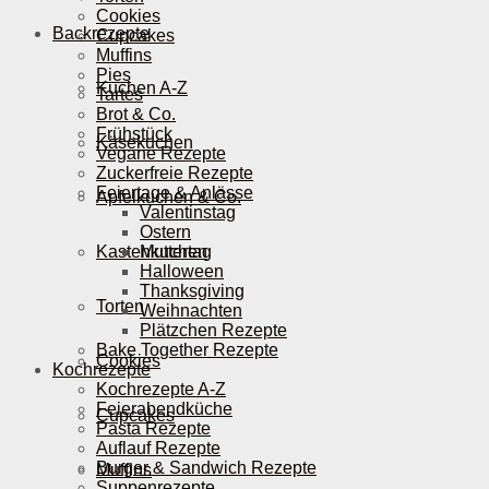
Cookies
Backrezepte
Cupcakes
Muffins
Pies
Kuchen A-Z
Tartes
Brot & Co.
Frühstück
Käsekuchen
Vegane Rezepte
Zuckerfreie Rezepte
Feiertage & Anlässe
Apfelkuchen & Co.
Valentinstag
Ostern
Kastenkuchen
Muttertag
Halloween
Thanksgiving
Torten
Weihnachten
Plätzchen Rezepte
Bake Together Rezepte
Cookies
Kochrezepte
Kochrezepte A-Z
Feierabendküche
Cupcakes
Pasta Rezepte
Auflauf Rezepte
Burger & Sandwich Rezepte
Muffins
Suppenrezepte