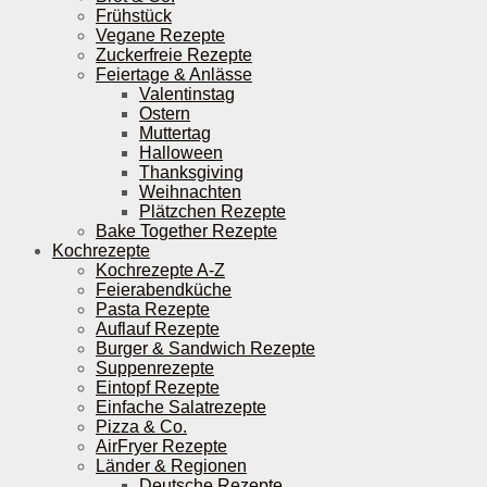
Frühstück
Vegane Rezepte
Zuckerfreie Rezepte
Feiertage & Anlässe
Valentinstag
Ostern
Muttertag
Halloween
Thanksgiving
Weihnachten
Plätzchen Rezepte
Bake Together Rezepte
Kochrezepte
Kochrezepte A-Z
Feierabendküche
Pasta Rezepte
Auflauf Rezepte
Burger & Sandwich Rezepte
Suppenrezepte
Eintopf Rezepte
Einfache Salatrezepte
Pizza & Co.
AirFryer Rezepte
Länder & Regionen
Deutsche Rezepte