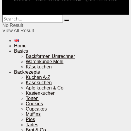
No Result
View All Result
Home
Basics
Backformen Umrechner
Warenkunde Mehl
Käsekuchen
Backrezepte
Kuchen A-Z
Käsekuchen
Apfelkuchen & Co.
Kastenkuchen
Torten
Cookies
Cupcakes
Muffins
Pies
Tartes
Brot & Co.