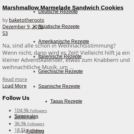
Marshmallow Marmelade Sandwich Cookies
Deutsche Rezepte
by
baketotheroots
Dezember 9, 2016
Asiatische Rezepte
53
Amerikanische Rezepte
Na, sind alle schon in Weihnachtsstimmung?
Wenn nicht, dann wird es Zeit! Vielleicht hilft ja ein
Italienische Rezepte
kleiner Adventskalender, etwas zum Knabbern und
weihnachtliche Musik, um ...
Griechische Rezepte
Details
Read more
Load More
Spanische Rezepte
Follow Us
Tapas Rezepte
104.9k
Followers
20.8k
Saisonales
Fans
36.9k
Followers
18.5k
Followers
Frühling