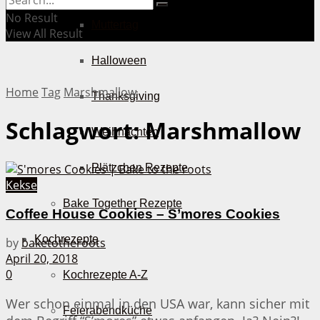
No Result
Muttertag
View All Result
Halloween
Home
Tag
Marshmallow
Thanksgiving
Schlagwort:
Marshmallow
Weihnachten
Plätzchen Rezepte
Kekse
Bake Together Rezepte
Coffee House Cookies – S’mores Cookies
Kochrezepte
by
baketotheroots
April 20, 2018
0
Kochrezepte A-Z
Wer schon einmal in den USA war, kann sicher mit
Feierabendküche