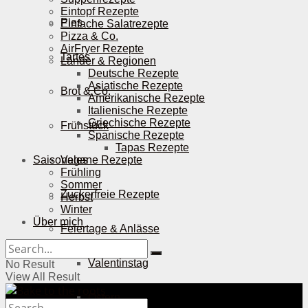
Eintopf Rezepte
Pies
Einfache Salatrezepte
Pizza & Co.
AirFryer Rezepte
Tartes
Länder & Regionen
Deutsche Rezepte
Asiatische Rezepte
Brot & Co.
Amerikanische Rezepte
Italienische Rezepte
Griechische Rezepte
Frühstück
Spanische Rezepte
Tapas Rezepte
Saisonales
Vegane Rezepte
Frühling
Sommer
Zuckerfreie Rezepte
Herbst
Winter
Über mich
Feiertage & Anlässe
Valentinstag
No Result
View All Result
Ostern