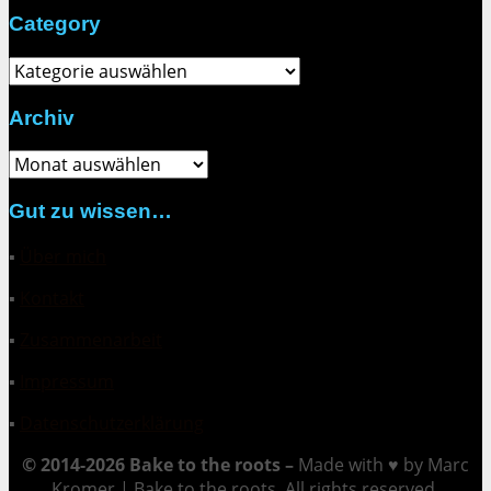
Category
Category
Archiv
Archiv
Gut zu wissen…
▪
Über mich
▪
Kontakt
▪
Zusammenarbeit
▪
Impressum
▪
Datenschutzerklärung
© 2014-2026 Bake to the roots –
Made with ♥ by Marc
Kromer | Bake to the roots. All rights reserved.