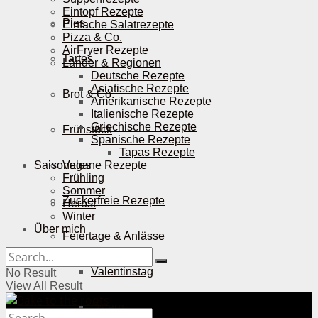
Eintopf Rezepte
Pies
Einfache Salatrezepte
Pizza & Co.
AirFryer Rezepte
Tartes
Länder & Regionen
Deutsche Rezepte
Asiatische Rezepte
Brot & Co.
Amerikanische Rezepte
Italienische Rezepte
Griechische Rezepte
Frühstück
Spanische Rezepte
Tapas Rezepte
Saisonales
Vegane Rezepte
Frühling
Sommer
Zuckerfreie Rezepte
Herbst
Winter
Über mich
Feiertage & Anlässe
Valentinstag
No Result
View All Result
Ostern