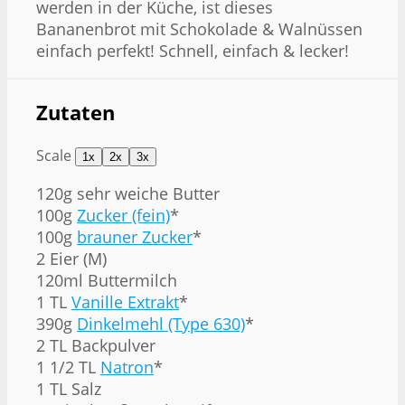
werden in der Küche, ist dieses
Bananenbrot mit Schokolade & Walnüssen
einfach perfekt! Schnell, einfach & lecker!
Zutaten
Scale
1x
2x
3x
120g
sehr weiche Butter
100g
Zucker (fein)
*
100g
brauner Zucker
*
2 Eier (M)
120ml Buttermilch
1 TL
Vanille Extrakt
*
390g
Dinkelmehl (Type 630)
*
2 TL Backpulver
1 1/2 TL
Natron
*
1 TL Salz