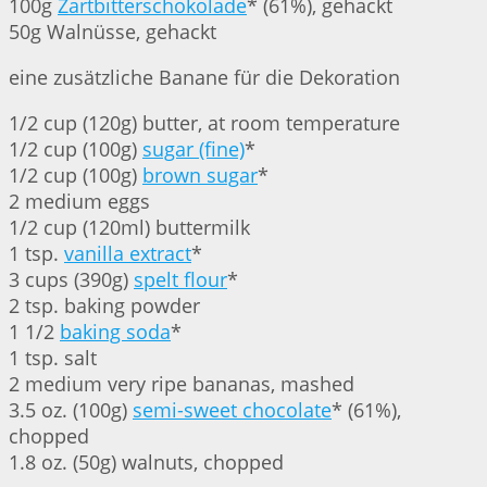
100g
Zartbitterschokolade
* (61%), gehackt
50g Walnüsse, gehackt
eine zusätzliche Banane für die Dekoration
1/2 cup (120g) butter, at room temperature
1/2 cup (100g)
sugar (fine)
*
1/2 cup (100g)
brown sugar
*
2 medium eggs
1/2 cup (120ml) buttermilk
1 tsp.
vanilla extract
*
3 cups (390g)
spelt flour
*
2 tsp. baking powder
1 1/2
baking soda
*
1 tsp. salt
2 medium very ripe bananas, mashed
3.5 oz. (100g)
semi-sweet chocolate
* (61%),
chopped
1.8 oz. (50g) walnuts, chopped