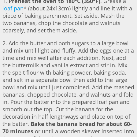
1.
Preheat the oven to 180°C (350°F)
. Grease a
loaf pan
* (about 24x13cm) lightly and line it with a
piece of baking parchment. Set aside. Mash the
two bananas, chop the chocolate and walnuts
coarsely, and set them aside.
2. Add the butter and both sugars to a large bowl
and mix until light and fluffy. Add the eggs one at a
time and mix well after each addition. Next, add
the buttermilk and vanilla extract and stir in. Mix
the spelt flour with baking powder, baking soda,
and salt in a separate bowl then add to the large
bowl and mix until just combined. Add the mashed
bananas, chopped chocolate, and walnuts and fold
in. Pour the batter into the prepared loaf pan and
smooth out the top. Cut the banana for the
decoration in half lengthways and place on top of
the batter.
Bake the banana bread for about 60-
70 minutes
or until a wooden skewer inserted into