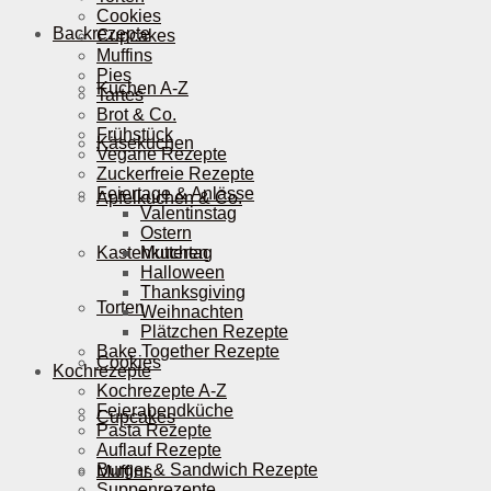
Cookies
Backrezepte
Cupcakes
Muffins
Pies
Kuchen A-Z
Tartes
Brot & Co.
Frühstück
Käsekuchen
Vegane Rezepte
Zuckerfreie Rezepte
Feiertage & Anlässe
Apfelkuchen & Co.
Valentinstag
Ostern
Kastenkuchen
Muttertag
Halloween
Thanksgiving
Torten
Weihnachten
Plätzchen Rezepte
Bake Together Rezepte
Cookies
Kochrezepte
Kochrezepte A-Z
Feierabendküche
Cupcakes
Pasta Rezepte
Auflauf Rezepte
Burger & Sandwich Rezepte
Muffins
Suppenrezepte