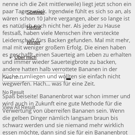
nenne ich die Zeit mittlerweile) liegt jetzt schon ein
paar Tage zurück. Irgendwie fühlt es sich so an, als
Sommer
wären schon 10 Jahre vergangen, aber so lange ist
es natürlich noch nicht her. Als jeder zu Hause
Herbst
festsaß, haben viele Menschen ihre versteckte
Leidenschaft fürs Backen gefunden. Mal mit mehr,
Winter
mal mit weniger großem Erfolg. Die einen haben
es geschafft, einen Sauerteig am Leben zu erhalten
Über mich
und immer wieder Sauerteigbrote zu backen,
andere hatten halb verrottete Bananen in der
Küche rumliegen und wollten sie einfach nicht
wegwerfen. Hach… was für eine Zeit.
No Result
Spaß beiseite! Bananenbrot war schon immer und
wird auch in Zukunft eine gute Methode für die
View All Result
Verwertung von überreifen Bananen sein. Wenn
die gelben Dinger nämlich langsam braun bis
schwarz werden und sie niemand mehr wirklich
essen möchte, dann sind sie für ein Bananenbrot