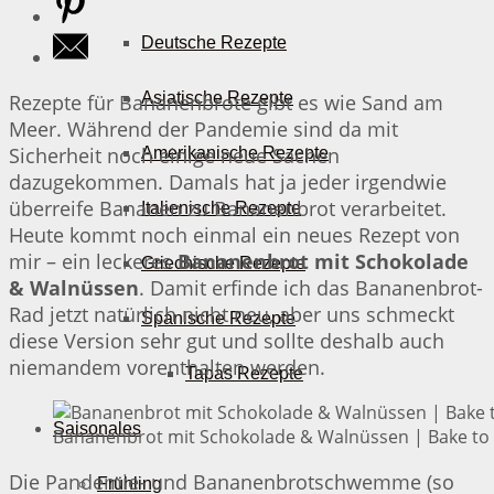
Deutsche Rezepte
Asiatische Rezepte
Rezepte für Bananenbrote gibt es wie Sand am
Meer. Während der Pandemie sind da mit
Sicherheit noch einige neue Sachen
Amerikanische Rezepte
dazugekommen. Damals hat ja jeder irgendwie
überreife Bananen zu Bananenbrot verarbeitet.
Italienische Rezepte
Heute kommt noch einmal ein neues Rezept von
mir – ein leckeres
Bananenbrot mit Schokolade
Griechische Rezepte
& Walnüssen
. Damit erfinde ich das Bananenbrot-
Rad jetzt natürlich nicht neu, aber uns schmeckt
Spanische Rezepte
diese Version sehr gut und sollte deshalb auch
niemandem vorenthalten werden.
Tapas Rezepte
Saisonales
Bananenbrot mit Schokolade & Walnüssen | Bake to 
Die Pandemie- und Bananenbrotschwemme (so
Frühling