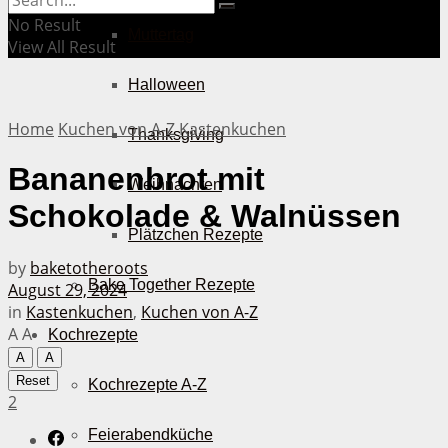
No Result
Muttertag
View All Result
Halloween
Home
Kuchen von A-Z
Kastenkuchen
Thanksgiving
Bananenbrot mit
Weihnachten
Schokolade & Walnüssen
Plätzchen Rezepte
by
baketotheroots
Bake Together Rezepte
August 29, 2024
in
Kastenkuchen
,
Kuchen von A-Z
A
A
Kochrezepte
A
A
Reset
Kochrezepte A-Z
2
Feierabendküche