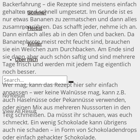
Backerfahrung – die Rezepte sind meistens einfach
gehalten und schnell umgesetzt. Im Grunde ist es
Sommer
nur etwas Bananen zu zermatschen und dann alles
zusammenrühren. Das schafft jeder, nehme ich an.
Herbst
Dann einfach alles ab in den Ofen und backen. Da
Bananenbrote meist recht feucht sind, brauchen
Winter
sie ein Weilchen zum Durchbacken. Am Ende sind
sie dann aber auch schön saftig und sind mehrere
Über mich
Tage frisch und werden mit jedem Tag eigentlich
noch besser.
Wer mag, kann das Rezept hier sehr einfach
anpassen – wer keine Walnüsse mag, kann z.B.
No Result
auch Haselnüsse oder Pekannüsse verwenden,
oder einen Mix aus mehreren Nusssorten in den
View All Result
Teig schmeißen. Da müsst ihr schauen, was euch
schmeckt. Ein wenig Schokolade kann übrigens
auch nie schaden – in Form von Schokoladendrops
oder einfach gehackter Schokolade.