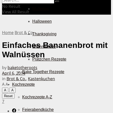
No Result
Muttertag
View All Result
Halloween
Home
Brot & Co.
Thanksgiving
Einfaches Bananenbrot mit
Weihnachten
Walnüssen
Plätzchen Rezepte
by
baketotheroots
Bake Together Rezepte
April 6, 2014
in
Brot & Co.
,
Kastenkuchen
A
A
Kochrezepte
A
A
Reset
Kochrezepte A-Z
7
Feierabendküche