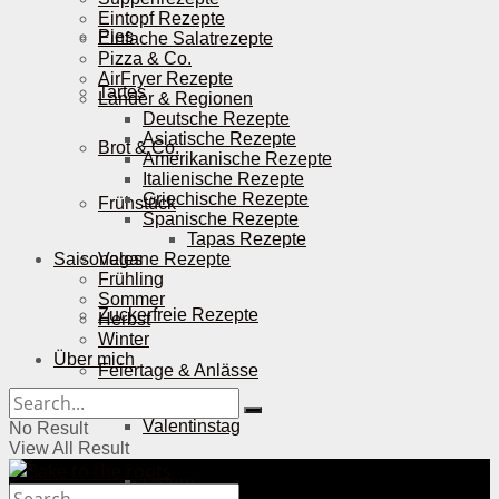
Eintopf Rezepte
Pies
Einfache Salatrezepte
Pizza & Co.
AirFryer Rezepte
Tartes
Länder & Regionen
Deutsche Rezepte
Asiatische Rezepte
Brot & Co.
Amerikanische Rezepte
Italienische Rezepte
Griechische Rezepte
Frühstück
Spanische Rezepte
Tapas Rezepte
Saisonales
Vegane Rezepte
Frühling
Sommer
Zuckerfreie Rezepte
Herbst
Winter
Über mich
Feiertage & Anlässe
Valentinstag
No Result
View All Result
Ostern