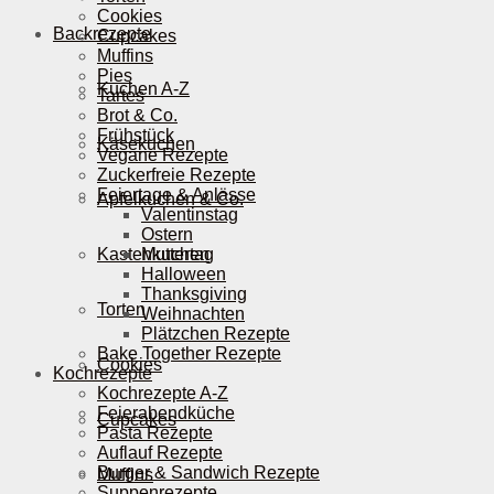
Cookies
Backrezepte
Cupcakes
Muffins
Pies
Kuchen A-Z
Tartes
Brot & Co.
Frühstück
Käsekuchen
Vegane Rezepte
Zuckerfreie Rezepte
Feiertage & Anlässe
Apfelkuchen & Co.
Valentinstag
Ostern
Kastenkuchen
Muttertag
Halloween
Thanksgiving
Torten
Weihnachten
Plätzchen Rezepte
Bake Together Rezepte
Cookies
Kochrezepte
Kochrezepte A-Z
Feierabendküche
Cupcakes
Pasta Rezepte
Auflauf Rezepte
Burger & Sandwich Rezepte
Muffins
Suppenrezepte