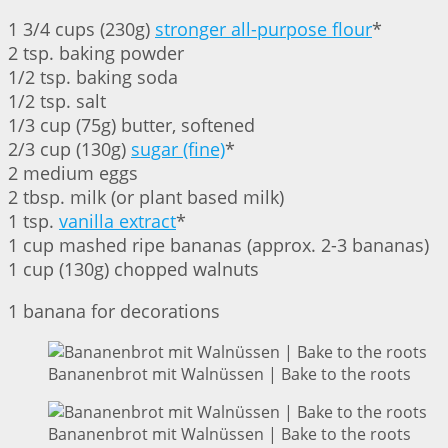
1 3/4 cups (230g)
stronger all-purpose flour
*
2 tsp. baking powder
1/2 tsp. baking soda
1/2 tsp. salt
1/3 cup (75g) butter, softened
2/3 cup (130g)
sugar (fine)
*
2 medium eggs
2 tbsp. milk (or plant based milk)
1 tsp.
vanilla extract
*
1 cup mashed ripe bananas (approx. 2-3 bananas)
1 cup (130g) chopped walnuts
1 banana for decorations
Bananenbrot mit Walnüssen | Bake to the roots
Bananenbrot mit Walnüssen | Bake to the roots