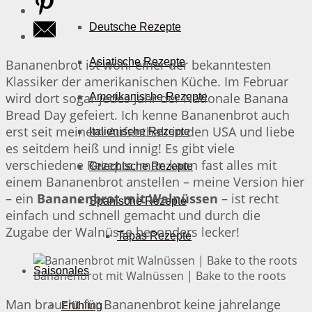
Deutsche Rezepte
Asiatische Rezepte
Bananenbrot ist wohl einer der bekanntesten
Klassiker der amerikanischen Küche. Im Februar
wird dort sogar jedes Jahr der Nationale Banana
Amerikanische Rezepte
Bread Day gefeiert. Ich kenne Bananenbrot auch
erst seit meinem Aufenthalt in den USA und liebe
Italienische Rezepte
es seitdem heiß und innig! Es gibt viele
verschiedene Rezepte, man kann fast alles mit
Griechische Rezepte
einem Bananenbrot anstellen – meine Version hier
– ein
Bananenbrot mit Walnüssen
– ist recht
Spanische Rezepte
einfach und schnell gemacht und durch die
Zugabe der Walnüsse besonders lecker!
Tapas Rezepte
Saisonales
Bananenbrot mit Walnüssen | Bake to the roots
Man braucht für Bananenbrot keine jahrelange
Frühling