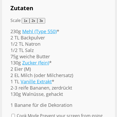
Zutaten
Scale
1x
2x
3x
230g
Mehl (Type 550)
*
2 TL Backpulver
1/2 TL Natron
1/2 TL Salz
75g
weiche Butter
130g
Zucker (fein)
*
2 Eier (M)
2 EL Milch (oder Milchersatz)
1 TL
Vanille Extrakt
*
2-3 reife Bananen, zerdrückt
130g Walnüsse, gehackt
1
Banane für die Dekoration
Cook Mode
Prevent your screen from going