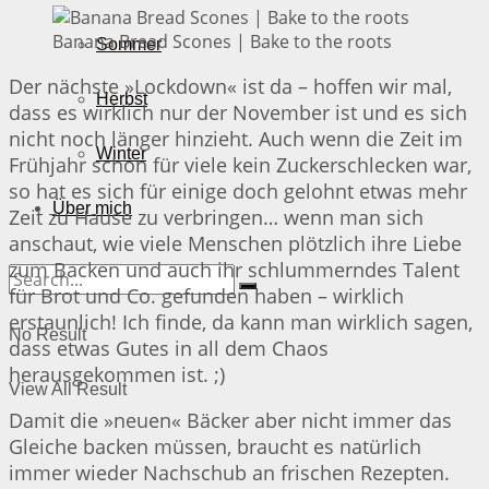
Banana Bread Scones | Bake to the roots
Sommer
Der nächste »Lockdown« ist da – hoffen wir mal,
Herbst
dass es wirklich nur der November ist und es sich
nicht noch länger hinzieht. Auch wenn die Zeit im
Winter
Frühjahr schon für viele kein Zuckerschlecken war,
so hat es sich für einige doch gelohnt etwas mehr
Über mich
Zeit zu Hause zu verbringen… wenn man sich
anschaut, wie viele Menschen plötzlich ihre Liebe
zum Backen und auch ihr schlummerndes Talent
für Brot und Co. gefunden haben – wirklich
erstaunlich! Ich finde, da kann man wirklich sagen,
No Result
dass etwas Gutes in all dem Chaos
herausgekommen ist. ;)
View All Result
Damit die »neuen« Bäcker aber nicht immer das
Gleiche backen müssen, braucht es natürlich
immer wieder Nachschub an frischen Rezepten.