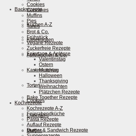
Cookies
Backrezepte
Cupcakes
Muffins
Pies
Kuchen A-Z
Tartes
Brot & Co.
Frühstück
Käsekuchen
Vegane Rezepte
Zuckerfreie Rezepte
Feiertage & Anlässe
Apfelkuchen & Co.
Valentinstag
Ostern
Kastenkuchen
Muttertag
Halloween
Thanksgiving
Torten
Weihnachten
Plätzchen Rezepte
Bake Together Rezepte
Cookies
Kochrezepte
Kochrezepte A-Z
Feierabendküche
Cupcakes
Pasta Rezepte
Auflauf Rezepte
Burger & Sandwich Rezepte
Muffins
Suppenrezepte