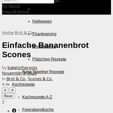
No Result
Muttertag
View All Result
Halloween
Home
Brot & Co.
Thanksgiving
Einfache Bananenbrot
Weihnachten
Scones
Plätzchen Rezepte
by
baketotheroots
Bake Together Rezepte
November 3, 2020
in
Brot & Co.
,
Scones & Co.
A
A
Kochrezepte
A
A
Reset
Kochrezepte A-Z
3
Feierabendküche