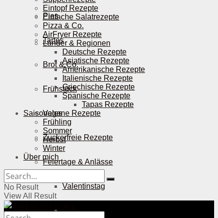
Eintopf Rezepte
Pies
Einfache Salatrezepte
Pizza & Co.
AirFryer Rezepte
Tartes
Länder & Regionen
Deutsche Rezepte
Asiatische Rezepte
Brot & Co.
Amerikanische Rezepte
Italienische Rezepte
Griechische Rezepte
Frühstück
Spanische Rezepte
Tapas Rezepte
Saisonales
Vegane Rezepte
Frühling
Sommer
Zuckerfreie Rezepte
Herbst
Winter
Über mich
Feiertage & Anlässe
Valentinstag
No Result
View All Result
Ostern