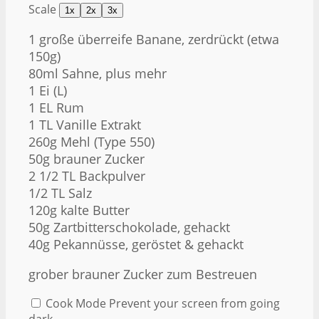
Scale
1x
2x
3x
1
große überreife Banane, zerdrückt (etwa
150g
)
80
ml Sahne, plus mehr
1
Ei (L)
1
EL Rum
1
TL Vanille Extrakt
260g
Mehl (Type 550)
50g
brauner Zucker
2 1/2
TL Backpulver
1/2
TL Salz
120g
kalte Butter
50g
Zartbitterschokolade, gehackt
40g
Pekannüsse, geröstet & gehackt
grober brauner Zucker zum Bestreuen
Cook Mode
Prevent your screen from going