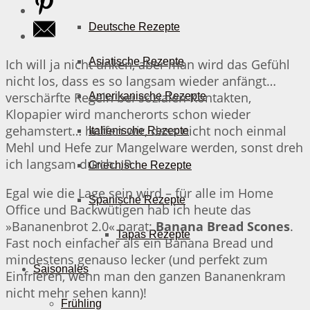
Deutsche Rezepte
Asiatische Rezepte
Ich will ja nicht unken, aber man wird das Gefühl
nicht los, dass es so langsam wieder anfängt…
verschärfte Regeln bei sozialen Kontakten,
Amerikanische Rezepte
Klopapier wird mancherorts schon wieder
gehamstert… hoffen wir, dass nicht noch einmal
Italienische Rezepte
Mehl und Hefe zur Mangelware werden, sonst dreh
ich langsam durch. ;P
Griechische Rezepte
Egal wie die Lage sein wird – für alle im Home
Spanische Rezepte
Office und Backwütigen hab ich heute das
»Bananenbrot 2.0« parat:
Banana Bread Scones
.
Tapas Rezepte
Fast noch einfacher als ein Banana Bread und
mindestens genauso lecker (und perfekt zum
Saisonales
Einfrieren, wenn man den ganzen Bananenkram
nicht mehr sehen kann)!
Frühling