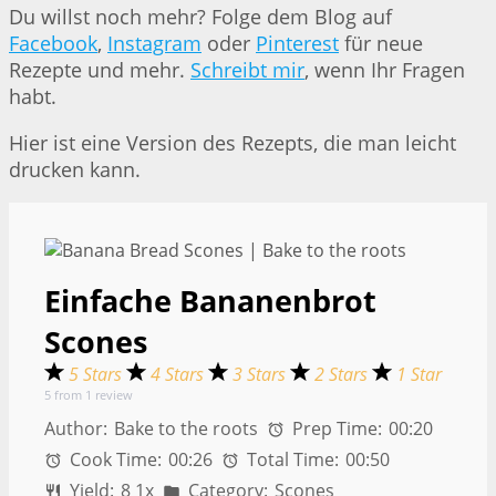
Du willst noch mehr? Folge dem Blog auf
Facebook
,
Instagram
oder
Pinterest
für neue
Rezepte und mehr.
Schreibt mir
, wenn Ihr Fragen
habt.
Hier ist eine Version des Rezepts, die man leicht
drucken kann.
Einfache Bananenbrot
Scones
5 Stars
4 Stars
3 Stars
2 Stars
1 Star
5
from
1
review
Author:
Bake to the roots
Prep Time:
00:20
Cook Time:
00:26
Total Time:
00:50
Yield:
8
1
x
Category:
Scones