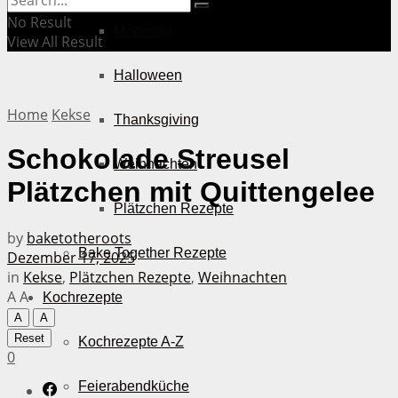
No Result
Muttertag
View All Result
Halloween
Home
Kekse
Thanksgiving
Schokolade Streusel
Weihnachten
Plätzchen mit Quittengelee
Plätzchen Rezepte
by
baketotheroots
Bake Together Rezepte
Dezember 17, 2025
in
Kekse
,
Plätzchen Rezepte
,
Weihnachten
A
A
Kochrezepte
A
A
Reset
Kochrezepte A-Z
0
Feierabendküche