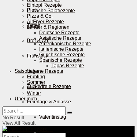
Eintopf Rezepte
Pies
Einfache Salatrezepte
Pizza & Co.
AirFryer Rezepte
Tartes
Länder & Regionen
Deutsche Rezepte
Asiatische Rezepte
Brot & Co.
Amerikanische Rezepte
Italienische Rezepte
Griechische Rezepte
Frühstück
Spanische Rezepte
Tapas Rezepte
Saisonales
Vegane Rezepte
Frühling
Sommer
Zuckerfreie Rezepte
Herbst
Winter
Über mich
Feiertage & Anlässe
Valentinstag
No Result
View All Result
Ostern