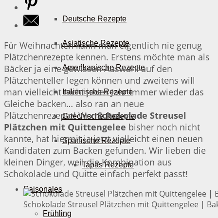
Deutsche Rezepte
Asiatische Rezepte
Für Weihnachten kann man eigentlich nie genug
Plätzchenrezepte kennen. Erstens möchte man als
Bäcker ja eine gewissen Auswahl auf den
Amerikanische Rezepte
Plätzchenteller legen können und zweitens will
man vielleicht nicht jedes Jahr immer wieder das
Italienische Rezepte
Gleiche backen… also ran an neue
Plätzchenrezepte! Wer
Schokolade Streusel
Griechische Rezepte
Plätzchen mit Quittengelee
bisher noch nicht
kannte, hat hiermit ja jetzt vielleicht einen neuen
Spanische Rezepte
Kandidaten zum Backen gefunden. Wir lieben die
kleinen Dinger, weil die Kombination aus
Tapas Rezepte
Schokolade und Quitte einfach perfekt passt!
Saisonales
Schokolade Streusel Plätzchen mit Quittengelee | Bak
Frühling