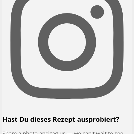
Hast Du dieses Rezept ausprobiert?
Share a photo and tag us — we can't wait to see