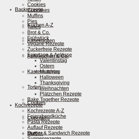
Cookies
Backrezepte
Cupcakes
Muffins
Pies
Kuchen A-Z
Tartes
Brot & Co.
Frühstück
Käsekuchen
Vegane Rezepte
Zuckerfreie Rezepte
Feiertage & Anlässe
Apfelkuchen & Co.
Valentinstag
Ostern
Kastenkuchen
Muttertag
Halloween
Thanksgiving
Torten
Weihnachten
Plätzchen Rezepte
Bake Together Rezepte
Cookies
Kochrezepte
Kochrezepte A-Z
Feierabendküche
Cupcakes
Pasta Rezepte
Auflauf Rezepte
Burger & Sandwich Rezepte
Muffins
Suppenrezepte