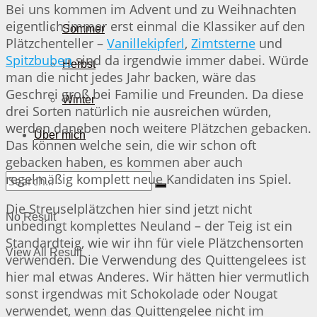
Bei uns kommen im Advent und zu Weihnachten
eigentlich immer erst einmal die Klassiker auf den
Sommer
Plätzchenteller –
Vanillekipferl
,
Zimtsterne
und
Spitzbuben
sind da irgendwie immer dabei. Würde
Herbst
man die nicht jedes Jahr backen, wäre das
Geschrei groß bei Familie und Freunden. Da diese
Winter
drei Sorten natürlich nie ausreichen würden,
werden daneben noch weitere Plätzchen gebacken.
Über mich
Das können welche sein, die wir schon oft
gebacken haben, es kommen aber auch
regelmäßig komplett neue Kandidaten ins Spiel.
Die Streuselplätzchen hier sind jetzt nicht
No Result
unbedingt komplettes Neuland – der Teig ist ein
Standardteig, wie wir ihn für viele Plätzchensorten
View All Result
verwenden. Die Verwendung des Quittengelees ist
hier mal etwas Anderes. Wir hätten hier vermutlich
sonst irgendwas mit Schokolade oder Nougat
verwendet, wenn das Quittengelee nicht im