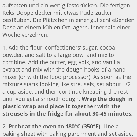
aufsetzen und ein wenig festdrücken. Die fertigen
Keks-Doppeldecker mit etwas Puderzucker
bestäuben. Die Plätzchen in einer gut schließenden
Dose an einem kühlen Ort lagern. Innerhalb einer
Woche verzehren.
1. Add the flour, confectioners‘ sugar, cocoa
powder, and salt to a large bowl and mix to
combine. Add the butter, egg yolk, and vanilla
extract and mix with the dough hooks of a hand
mixer (or with the food processor). As soon as the
mixture starts looking like streusels, set about 1/2
a cup aside, and then continue kneading the rest
until you get a smooth dough.
Wrap the dough in
plastic wrap and place it together with the
streusels in the fridge for about 30-45 minutes
.
2.
Preheat the oven to 180°C (350°F)
. Line a
baking sheet with baking parchment and set aside.