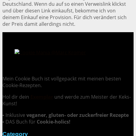
Deutschland. Wenn du auf so einen Verweislink klickst
und über diesen Link einkaufst, bekomme ich von
deinem Einkauf eine Provision. Für dich verändert sich
der Preis damit allerdings nicht.
Cookie Mania:
100 verlockende Keksrezepte.
Mein Cookie Buch ist vollgepackt mit meinen besten
Cookie-Rezepten.
Hol dir dein
Exemplar
und
werde zum Meister der Keks-
Kunst
!
▪ Inklusive
veganer, gluten- oder zuckerfreier Rezepte
▪ DAS Buch für
Cookie-holics!
Category