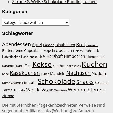
Zitrone & Weiße Schokolade Puddingkuchen
Kategorien
Kategorien
Schlagwörter
Abendessen
Brot
Apfel
Blaubeeren
Banane
Brownies
Erdbeeren
Buttercreme
Cupcakes
Frühstück
Fleisch
Eintopf
Herzhaft
Himbeeren
Homemade
Haferflocken
Haselnüsse
Hefe
Kuchen
Kekse
Kirschen
Karamell
Kartoffeln
Kokosnuss
Käsekuchen
Nachtisch
Nudeln
Mandeln
Lunch
Käse
Schokolade
Snacks
Streusel
Ostern
Salat
Pies
Nüsse
Weihnachten
Vanille
Vegan
Tartes
Tomate
Zimt
Walnüsse
Zitrone
Die mit Sternchen (*) gekennzeichneten Verweise sind
sogenannte Affiliate-Links (Werbung) zu Amazon