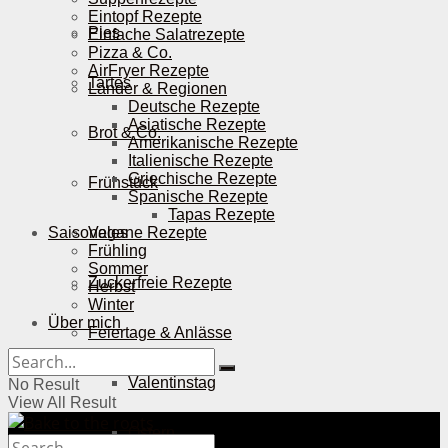
Eintopf Rezepte
Pies
Einfache Salatrezepte
Pizza & Co.
AirFryer Rezepte
Tartes
Länder & Regionen
Deutsche Rezepte
Asiatische Rezepte
Brot & Co.
Amerikanische Rezepte
Italienische Rezepte
Griechische Rezepte
Frühstück
Spanische Rezepte
Tapas Rezepte
Saisonales
Vegane Rezepte
Frühling
Sommer
Zuckerfreie Rezepte
Herbst
Winter
Über mich
Feiertage & Anlässe
Valentinstag
No Result
View All Result
Ostern