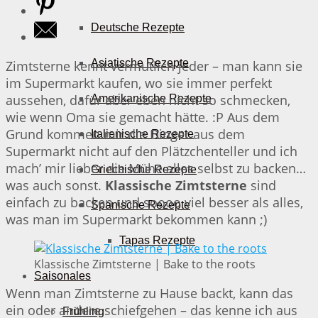
Deutsche Rezepte
Asiatische Rezepte
Zimtsterne kennt vermutlich jeder – man kann sie
im Supermarkt kaufen, wo sie immer perfekt
aussehen, dafür aber eben nicht so schmecken,
Amerikanische Rezepte
wie wenn Oma sie gemacht hätte. :P Aus dem
Grund kommen mir die Dinger aus dem
Italienische Rezepte
Supermarkt nicht auf den Plätzchenteller und ich
mach’ mir lieber die Mühe alles selbst zu backen…
Griechische Rezepte
was auch sonst.
Klassische Zimtsterne
sind
einfach zu backen und soooo viel besser als alles,
Spanische Rezepte
was man im Supermarkt bekommen kann ;)
Tapas Rezepte
Klassische Zimtsterne | Bake to the roots
Saisonales
Wenn man Zimtsterne zu Hause backt, kann das
ein oder andere schiefgehen – das kenne ich aus
Frühling