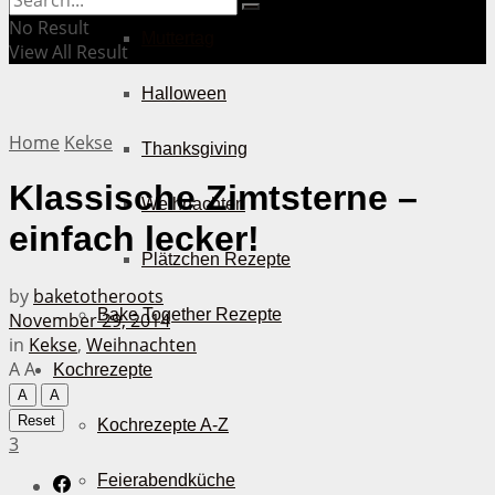
No Result
Muttertag
View All Result
Halloween
Home
Kekse
Thanksgiving
Klassische Zimtsterne –
Weihnachten
einfach lecker!
Plätzchen Rezepte
by
baketotheroots
Bake Together Rezepte
November 29, 2014
in
Kekse
,
Weihnachten
A
A
Kochrezepte
A
A
Reset
Kochrezepte A-Z
3
Feierabendküche