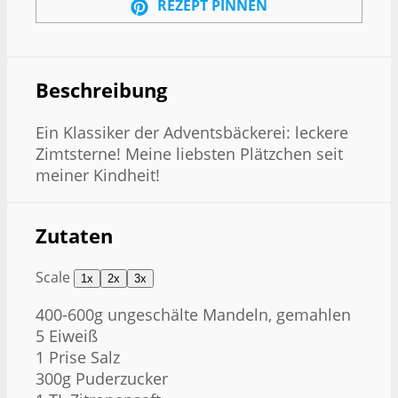
REZEPT PINNEN
Beschreibung
Ein Klassiker der Adventsbäckerei: leckere
Zimtsterne! Meine liebsten Plätzchen seit
meiner Kindheit!
Zutaten
Scale
1x
2x
3x
400
-
600
g ungeschälte Mandeln, gemahlen
5
Eiweiß
1
Prise Salz
300g
Puderzucker