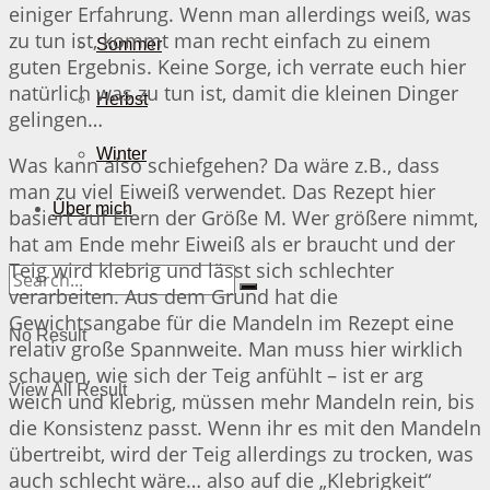
einiger Erfahrung. Wenn man allerdings weiß, was
zu tun ist, kommt man recht einfach zu einem
Sommer
guten Ergebnis. Keine Sorge, ich verrate euch hier
natürlich was zu tun ist, damit die kleinen Dinger
Herbst
gelingen…
Winter
Was kann also schiefgehen? Da wäre z.B., dass
man zu viel Eiweiß verwendet. Das Rezept hier
Über mich
basiert auf Eiern der Größe M. Wer größere nimmt,
hat am Ende mehr Eiweiß als er braucht und der
Teig wird klebrig und lässt sich schlechter
verarbeiten. Aus dem Grund hat die
Gewichtsangabe für die Mandeln im Rezept eine
No Result
relativ große Spannweite. Man muss hier wirklich
schauen, wie sich der Teig anfühlt – ist er arg
View All Result
weich und klebrig, müssen mehr Mandeln rein, bis
die Konsistenz passt. Wenn ihr es mit den Mandeln
übertreibt, wird der Teig allerdings zu trocken, was
auch schlecht wäre… also auf die „Klebrigkeit“