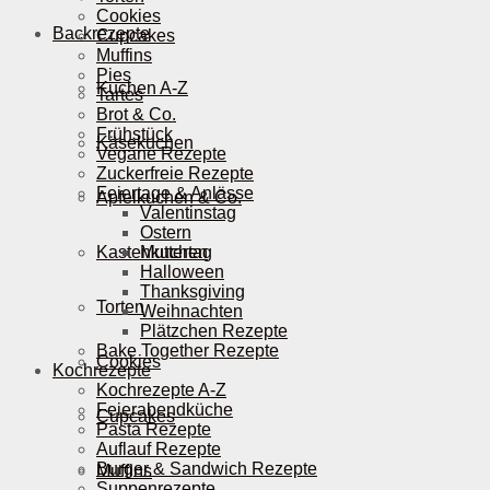
Cookies
Backrezepte
Cupcakes
Muffins
Pies
Kuchen A-Z
Tartes
Brot & Co.
Frühstück
Käsekuchen
Vegane Rezepte
Zuckerfreie Rezepte
Feiertage & Anlässe
Apfelkuchen & Co.
Valentinstag
Ostern
Kastenkuchen
Muttertag
Halloween
Thanksgiving
Torten
Weihnachten
Plätzchen Rezepte
Bake Together Rezepte
Cookies
Kochrezepte
Kochrezepte A-Z
Feierabendküche
Cupcakes
Pasta Rezepte
Auflauf Rezepte
Burger & Sandwich Rezepte
Muffins
Suppenrezepte