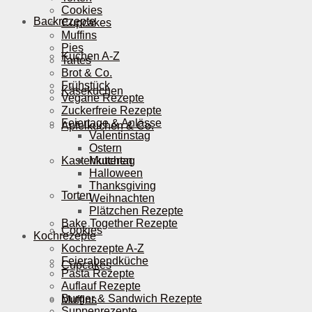
Cookies
Backrezepte
Cupcakes
Muffins
Pies
Kuchen A-Z
Tartes
Brot & Co.
Frühstück
Käsekuchen
Vegane Rezepte
Zuckerfreie Rezepte
Feiertage & Anlässe
Apfelkuchen & Co.
Valentinstag
Ostern
Kastenkuchen
Muttertag
Halloween
Thanksgiving
Torten
Weihnachten
Plätzchen Rezepte
Bake Together Rezepte
Cookies
Kochrezepte
Kochrezepte A-Z
Feierabendküche
Cupcakes
Pasta Rezepte
Auflauf Rezepte
Burger & Sandwich Rezepte
Muffins
Suppenrezepte