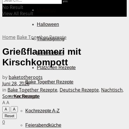
No Result
Muttertag
View All Result
Halloween
Home
Bake Together Rezepte
Thanksgiving
Grießflammeri mit
Weihnachten
Kirschkompott
Plätzchen Rezepte
by
baketotheroots
Bake Together Rezepte
Juni 28, 2026
in
Bake Together Rezepte
,
Deutsche Rezepte
,
Nachtisch
,
Sommer Rezepte
Kochrezepte
A
A
A
A
Kochrezepte A-Z
Reset
0
Feierabendküche