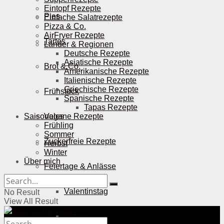
Eintopf Rezepte
Pies
Einfache Salatrezepte
Pizza & Co.
AirFryer Rezepte
Tartes
Länder & Regionen
Deutsche Rezepte
Asiatische Rezepte
Brot & Co.
Amerikanische Rezepte
Italienische Rezepte
Griechische Rezepte
Frühstück
Spanische Rezepte
Tapas Rezepte
Saisonales
Vegane Rezepte
Frühling
Sommer
Zuckerfreie Rezepte
Herbst
Winter
Über mich
Feiertage & Anlässe
Valentinstag
No Result
View All Result
Ostern