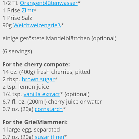
1/2 TL
Orangenblütenwasser
*
1 Prise
Zimt
*
1 Prise Salz
90g
Weichweizengrieß
*
einige geröstete Mandelblättchen (optional)
(6 servings)
For the cherry compote:
14 oz. (400g) fresh cherries, pitted
2 tbsp.
brown sugar
*
2 tsp. lemon juice
1/4 tsp.
vanilla extract
* (optional)
6.7 fl. oz. (200ml) cherry juice or water
0.7 oz. (20g)
cornstarch
*
For the Grießflammeri:
1 large egg, separated
0.7 oz. (20g)
sugar (fine)
*