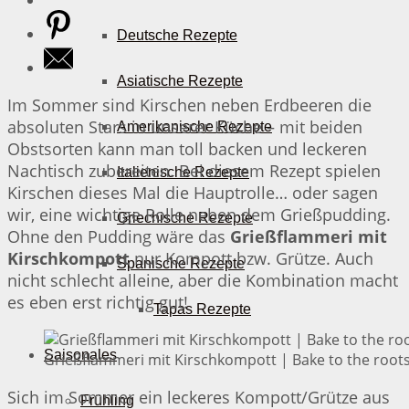
Deutsche Rezepte
Asiatische Rezepte
Im Sommer sind Kirschen neben Erdbeeren die
absoluten Stars in unserer Küche – mit beiden
Amerikanische Rezepte
Obstsorten kann man toll backen und leckeren
Nachtisch zubereiten. Bei diesem Rezept spielen
Italienische Rezepte
Kirschen dieses Mal die Hauptrolle… oder sagen
wir, eine wichtige Rolle neben dem Grießpudding.
Griechische Rezepte
Ohne den Pudding wäre das
Grießflammeri mit
Kirschkompott
nur Kompott bzw. Grütze. Auch
Spanische Rezepte
nicht schlecht alleine, aber die Kombination macht
es eben erst richtig gut!
Tapas Rezepte
Saisonales
Grießflammeri mit Kirschkompott | Bake to the root
Sich im Sommer ein leckeres Kompott/Grütze aus
Frühling