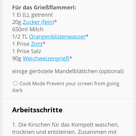
Für das Grießflammeri:
1
Ei (L), getrennt
20g
Zucker (fein)
*
650
ml Milch
1/2
TL
Orangenblütenwasser
*
1
Prise
Zimt
*
1
Prise Salz
90g
Weichweizengrieß
*
einige geröstete Mandelblättchen (optional)
Cook Mode
Prevent your screen from going
dark
Arbeitsschritte
1. Die Kirschen für das Kompott waschen,
trocknen und entsteinen. Zusammen mit