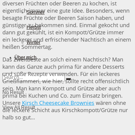
diversen Früchten oder Beeren zu kochen, ist
eigentlich immer eine gute Idee. Besonders, wenn
Sommer
besagte Früchte oder Beeren Saison haben, und
günstiger zu bekommen sind. Einmal gekocht und
Herbst
dann gut gekühlt, ist ein Kompott/Grütze immer
ein leckerer und erfrischender Nachtisch an einem
Winter
heißen Sommertag.
Über mich
Das Zweitbeste an solch einem Nachtisch? Man
kann das Ganze auch prima für andere Desserts
und süße Rezepte verwenden. Für ein leckeres
Grießflammeri, wie hier, sollte recht offensichtlich
sein. Man kann Kompott und Grütze aber auch
No Result
prima bei Kuchen und Co. zum Einsatz bringen.
Unsere
Kirsch Cheesecake Brownies
wären ohne
View All Result
die leckere Schicht aus Kirschkompott/Grütze nur
halb so gut…