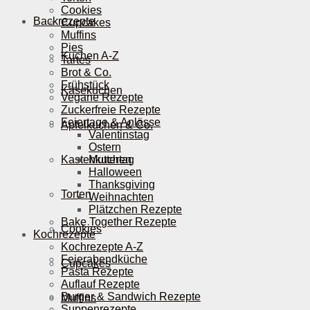
Cookies
Backrezepte
Cupcakes
Muffins
Pies
Kuchen A-Z
Tartes
Brot & Co.
Frühstück
Käsekuchen
Vegane Rezepte
Zuckerfreie Rezepte
Feiertage & Anlässe
Apfelkuchen & Co.
Valentinstag
Ostern
Kastenkuchen
Muttertag
Halloween
Thanksgiving
Torten
Weihnachten
Plätzchen Rezepte
Bake Together Rezepte
Cookies
Kochrezepte
Kochrezepte A-Z
Feierabendküche
Cupcakes
Pasta Rezepte
Auflauf Rezepte
Burger & Sandwich Rezepte
Muffins
Suppenrezepte