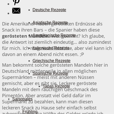
Deutsche Rezepte
Asiatische Rezepte
Die Amerikaner haben gerösteten Erdnüsse als
Snack in ihren Bars – die Spanier haben diese
gerösteten Mandeln
. Wer gewinnt? Ich glaube,
Amerikanische Rezepte
die Antwort ist ziemlich eindeutig… also zumindest
für mich. Ich mag zwar Erdnüsse, aber viel kann ich
Italienische Rezepte
davon an einem Abend nicht essen. ;P
Griechische Rezepte
Man bekommt solche gerösteten Mandeln hier in
Deutschland mittlerweile in allen möglichen
Spanische Rezepte
Supermärkten – meist mit anderen Nüssen
gemischt, aber es gibt sie. Leckere geröstete
Tapas Rezepte
Mandeln mit dem rauchigen Geschmack des
Pimentón. Aber anstatt viel Geld dafür im
Saisonales
Supermarkt zu bezahlen, kann man diesen
leckeren Snack zu Hause sehr einfach selbst
Frühling
zubereiten. Für die Hälfte des Geldes würde ich