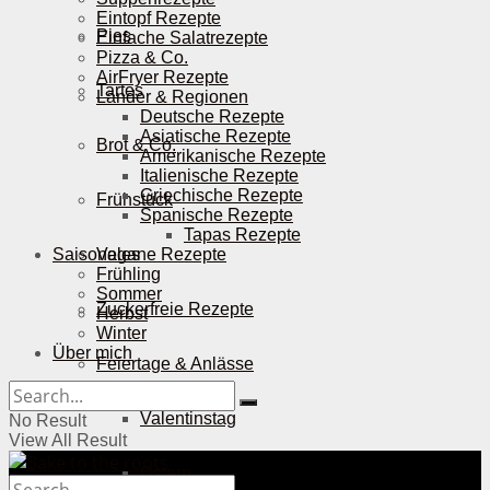
Eintopf Rezepte
Pies
Einfache Salatrezepte
Pizza & Co.
AirFryer Rezepte
Tartes
Länder & Regionen
Deutsche Rezepte
Asiatische Rezepte
Brot & Co.
Amerikanische Rezepte
Italienische Rezepte
Griechische Rezepte
Frühstück
Spanische Rezepte
Tapas Rezepte
Saisonales
Vegane Rezepte
Frühling
Sommer
Zuckerfreie Rezepte
Herbst
Winter
Über mich
Feiertage & Anlässe
Valentinstag
No Result
View All Result
Ostern