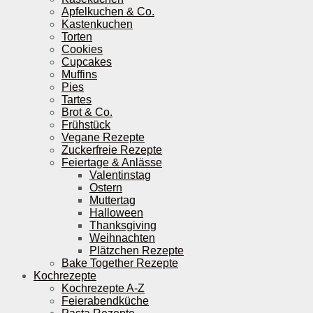
Apfelkuchen & Co.
Kastenkuchen
Torten
Cookies
Cupcakes
Muffins
Pies
Tartes
Brot & Co.
Frühstück
Vegane Rezepte
Zuckerfreie Rezepte
Feiertage & Anlässe
Valentinstag
Ostern
Muttertag
Halloween
Thanksgiving
Weihnachten
Plätzchen Rezepte
Bake Together Rezepte
Kochrezepte
Kochrezepte A-Z
Feierabendküche