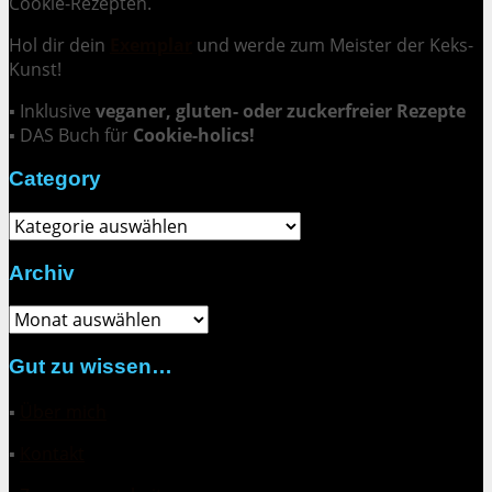
Cookie-Rezepten.
Hol dir dein
Exemplar
und
werde zum Meister der Keks-
Kunst
!
▪ Inklusive
veganer, gluten- oder zuckerfreier Rezepte
▪ DAS Buch für
Cookie-holics!
Category
Category
Archiv
Archiv
Gut zu wissen…
▪
Über mich
▪
Kontakt