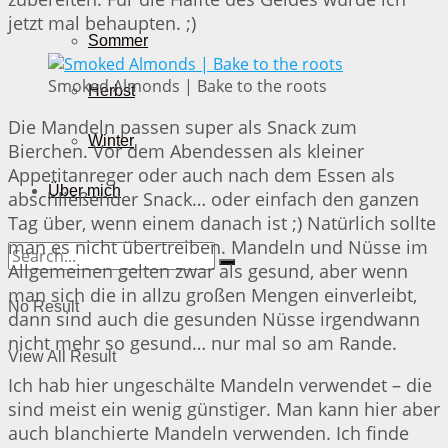
jetzt mal behaupten. ;)
Sommer
Smoked Almonds | Bake to the roots
Herbst
Die Mandeln passen super als Snack zum
Winter
Bierchen. Vor dem Abendessen als kleiner
Appetitanreger oder auch nach dem Essen als
Über mich
abschließender Snack… oder einfach den ganzen
Tag über, wenn einem danach ist ;) Natürlich sollte
man es nicht übertreiben. Mandeln und Nüsse im
Allgemeinen gelten zwar als gesund, aber wenn
man sich die in allzu großen Mengen einverleibt,
No Result
dann sind auch die gesunden Nüsse irgendwann
nicht mehr so gesund… nur mal so am Rande.
View All Result
Ich hab hier ungeschälte Mandeln verwendet – die
sind meist ein wenig günstiger. Man kann hier aber
auch blanchierte Mandeln verwenden. Ich finde