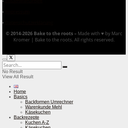
▪
Zusammenarbeit
▪
Impressum
▪
Datenschutzerklärung
© 2014-2026 Bake to the roots –
Made with ♥ by Marc
Kromer | Bake to the roots. All rights reserved.
No Result
View All Result
Home
Basics
Backformen Umrechner
Warenkunde Mehl
Käsekuchen
Backrezepte
Kuchen A-Z
Käsekuchen