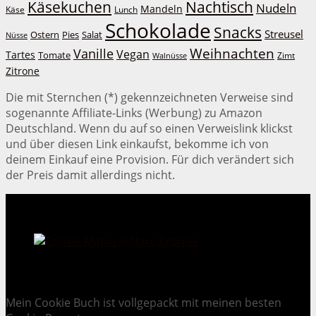
Käsekuchen
Nachtisch
Nudeln
Mandeln
Lunch
Käse
Schokolade
Snacks
Streusel
Ostern
Salat
Pies
Nüsse
Weihnachten
Vanille
Vegan
Tartes
Tomate
Zimt
Walnüsse
Zitrone
Die mit Sternchen (*) gekennzeichneten Verweise sind
sogenannte Affiliate-Links (Werbung) zu Amazon
Deutschland. Wenn du auf so einen Verweislink klickst
und über diesen Link einkaufst, bekomme ich von
deinem Einkauf eine Provision. Für dich verändert sich
der Preis damit allerdings nicht.
Cookie Mania:
100 verlockende Keksrezepte.
Mein Cookie Buch ist vollgepackt mit meinen besten