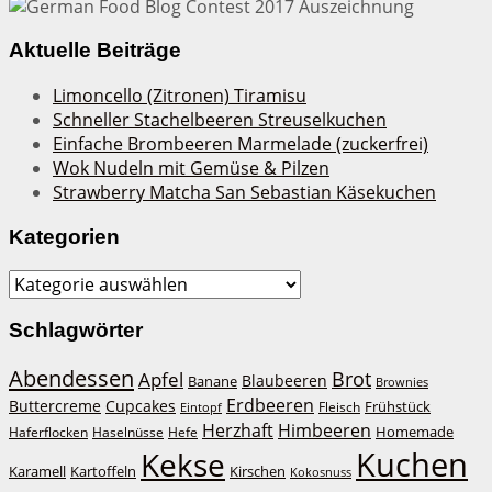
Aktuelle Beiträge
Limoncello (Zitronen) Tiramisu
Schneller Stachelbeeren Streuselkuchen
Einfache Brombeeren Marmelade (zuckerfrei)
Wok Nudeln mit Gemüse & Pilzen
Strawberry Matcha San Sebastian Käsekuchen
Kategorien
Kategorien
Schlagwörter
Abendessen
Brot
Apfel
Blaubeeren
Banane
Brownies
Erdbeeren
Buttercreme
Cupcakes
Frühstück
Fleisch
Eintopf
Herzhaft
Himbeeren
Homemade
Haferflocken
Haselnüsse
Hefe
Kuchen
Kekse
Kirschen
Karamell
Kartoffeln
Kokosnuss