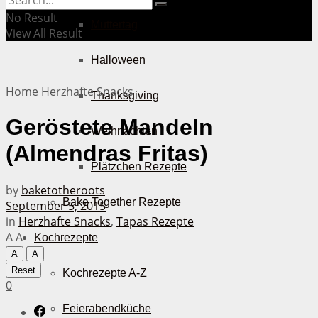
No Result
Muttertag
View All Result
Halloween
Home
Herzhafte Snacks
Thanksgiving
Geröstete Mandeln
Weihnachten
(Almendras Fritas)
Plätzchen Rezepte
by
baketotheroots
Bake Together Rezepte
September 5, 2015
in
Herzhafte Snacks
,
Tapas Rezepte
A
A
Kochrezepte
A
A
Reset
Kochrezepte A-Z
0
Feierabendküche