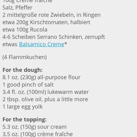
100g Crème fraîche
Salz, Pfeffer
2 mittelgroße rote Zwiebeln, in Ringen
etwa 200g Kirschtomaten, halbiert
etwa 100g Rucola
4-6 Scheiben Serrano Schinken, zerrupft
etwas
Balsamico Creme
*
(4 Flammkuchen)
For the dough:
8.1 oz. (230g) all-purpose flour
1 good pinch of salt
3.4 fl. oz. (100ml) lukewarm water
2 tbsp. olive oil, plus a little more
1 large egg yolk
For the topping:
5.3 oz. (150g) sour cream
3.5 oz. (100g) crème fraîche