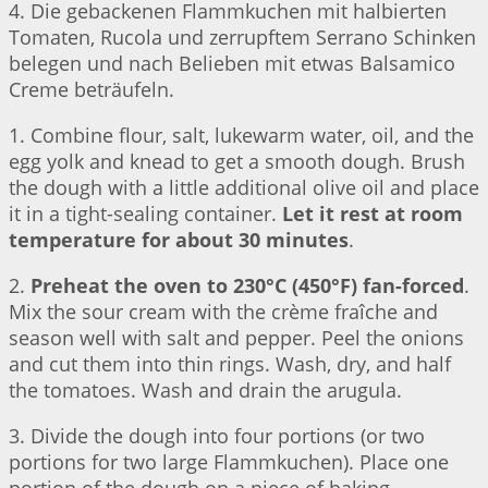
4. Die gebackenen Flammkuchen mit halbierten
Tomaten, Rucola und zerrupftem Serrano Schinken
belegen und nach Belieben mit etwas Balsamico
Creme beträufeln.
1. Combine flour, salt, lukewarm water, oil, and the
egg yolk and knead to get a smooth dough. Brush
the dough with a little additional olive oil and place
it in a tight-sealing container.
Let it rest at room
temperature for about 30 minutes
.
2.
Preheat the oven to 230°C (450°F) fan-forced
.
Mix the sour cream with the crème fraîche and
season well with salt and pepper. Peel the onions
and cut them into thin rings. Wash, dry, and half
the tomatoes. Wash and drain the arugula.
3. Divide the dough into four portions (or two
portions for two large Flammkuchen). Place one