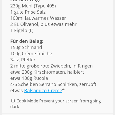
230g
Mehl (Type 405)
1
gute Prise Salz
100
ml lauwarmes Wasser
2
EL Olivenöl, plus etwas mehr
1
Eigelb (L)
Für den Belag:
150g
Schmand
100g
Crème fraîche
Salz, Pfeffer
2
mittelgroße rote Zwiebeln, in Ringen
etwa
200g
Kirschtomaten, halbiert
etwa
100g
Rucola
4
-
6
Scheiben Serrano Schinken, zerrupft
etwas
Balsamico Creme
*
Cook Mode
Prevent your screen from going
dark