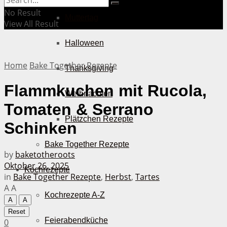
No Result
Muttertag
View All Result
Halloween
Home
Bake Together Rezepte
Thanksgiving
Flammkuchen mit Rucola,
Weihnachten
Tomaten & Serrano
Plätzchen Rezepte
Schinken
Bake Together Rezepte
by
baketotheroots
Oktober 26, 2025
Kochrezepte
in
Bake Together Rezepte
,
Herbst
,
Tartes
A
A
Kochrezepte A-Z
A
A
Reset
Feierabendküche
0