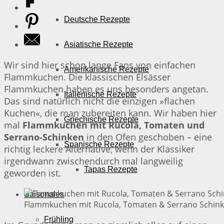
Deutsche Rezepte
Asiatische Rezepte
Wir sind hier schon lange Fans von einfachen
Amerikanische Rezepte
Flammkuchen. Die klassischen Elsässer
Flammkuchen haben es uns besonders angetan.
Italienische Rezepte
Das sind natürlich nicht die einzigen »flachen
Kuchen«, die man zubereiten kann. Wir haben hier
Griechische Rezepte
mal
Flammkuchen mit Rucola, Tomaten und
Serrano-Schinken
in den Ofen geschoben – eine
Spanische Rezepte
richtig leckere Alternative, wenn der Klassiker
irgendwann zwischendurch mal langweilig
Tapas Rezepte
geworden ist.
Saisonales
Flammkuchen mit Rucola, Tomaten & Serrano Schinke
Frühling