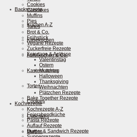
Cookies
Backrezepte
Cupcakes
Muffins
Pies
Kuchen A-Z
Tartes
Brot & Co.
Frühstück
Käsekuchen
Vegane Rezepte
Zuckerfreie Rezepte
Feiertage & Anlässe
Apfelkuchen & Co.
Valentinstag
Ostern
Kastenkuchen
Muttertag
Halloween
Thanksgiving
Torten
Weihnachten
Plätzchen Rezepte
Bake Together Rezepte
Cookies
Kochrezepte
Kochrezepte A-Z
Feierabendküche
Cupcakes
Pasta Rezepte
Auflauf Rezepte
Burger & Sandwich Rezepte
Muffins
Suppenrezepte