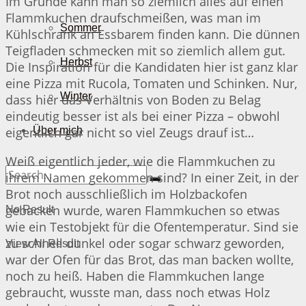
Im Grunde kann man so ziemlich alles auf einen
Flammkuchen draufschmeißen, was man im
Sommer
Kühlschrank an Essbarem finden kann. Die dünnen
Teigfladen schmecken mit so ziemlich allem gut.
Herbst
Die Inspiration für die Kandidaten hier ist ganz klar
eine Pizza mit Rucola, Tomaten und Schinken. Nur,
Winter
dass hier das Verhältnis von Boden zu Belag
eindeutig besser ist als bei einer Pizza – obwohl
eigentlich gar nicht so viel Zeugs drauf ist…
Über mich
Weiß eigentlich jeder, wie die Flammkuchen zu
ihrem Namen gekommen sind? In einer Zeit, in der
Brot noch ausschließlich im Holzbackofen
gebacken wurde, waren Flammkuchen so etwas
No Result
wie ein Testobjekt für die Ofentemperatur. Sind sie
zu schnell dunkel oder sogar schwarz geworden,
View All Result
war der Ofen für das Brot, das man backen wollte,
noch zu heiß. Haben die Flammkuchen lange
gebraucht, wusste man, dass noch etwas Holz