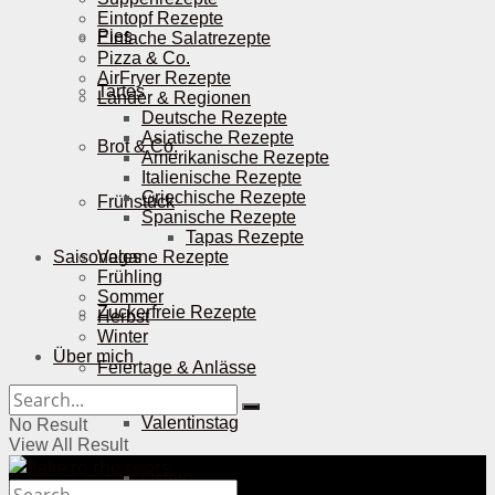
Eintopf Rezepte
Pies
Einfache Salatrezepte
Pizza & Co.
AirFryer Rezepte
Tartes
Länder & Regionen
Deutsche Rezepte
Asiatische Rezepte
Brot & Co.
Amerikanische Rezepte
Italienische Rezepte
Griechische Rezepte
Frühstück
Spanische Rezepte
Tapas Rezepte
Saisonales
Vegane Rezepte
Frühling
Sommer
Zuckerfreie Rezepte
Herbst
Winter
Über mich
Feiertage & Anlässe
Valentinstag
No Result
View All Result
Ostern