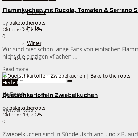
Flammkuchen mit Rucola, Tomaten & Serrano 
Sommer
by
baketotheroots
Herbst
Oktober 26, 2025
0
Winter
Wir sind hier schon lange Fans von einfachen Flam
nicht die einzigen »flachen ...
Über mich
Details
Read more
Herbst
Quetschkartoffeln Zwiebelkuchen
No Result
by
baketotheroots
View All Result
Oktober 19, 2025
0
Zwiebelkuchen sind in Süddeutschland und z.B. auch 