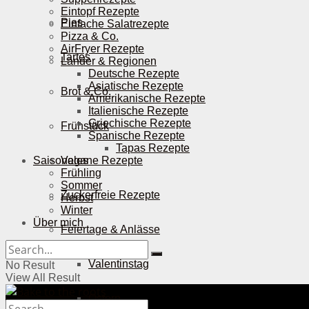
Eintopf Rezepte
Pies
Einfache Salatrezepte
Pizza & Co.
AirFryer Rezepte
Tartes
Länder & Regionen
Deutsche Rezepte
Asiatische Rezepte
Brot & Co.
Amerikanische Rezepte
Italienische Rezepte
Griechische Rezepte
Frühstück
Spanische Rezepte
Tapas Rezepte
Saisonales
Vegane Rezepte
Frühling
Sommer
Zuckerfreie Rezepte
Herbst
Winter
Über mich
Feiertage & Anlässe
Valentinstag
No Result
View All Result
Ostern