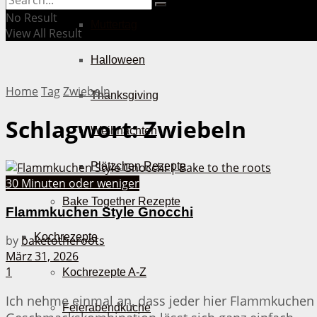
No Result
Muttertag
View All Result
Halloween
Home
Tag
Zwiebeln
Thanksgiving
Schlagwort:
Zwiebeln
Weihnachten
Plätzchen Rezepte
30 Minuten oder weniger
Bake Together Rezepte
Flammkuchen Style Gnocchi
Kochrezepte
by
baketotheroots
März 31, 2026
1
Kochrezepte A-Z
Ich nehme einmal an, dass jeder hier Flammkuchen 
Feierabendküche