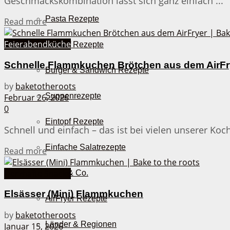
Geschmackskombination lässt sich ganz einfach ...
Pasta Rezepte
Details
Read more
Feierabendküche
Auflauf Rezepte
Schnelle Flammkuchen Brötchen aus dem AirFr
Burger & Sandwich Rezepte
by
baketotheroots
Suppenrezepte
Februar 26, 2026
0
Eintopf Rezepte
Schnell und einfach – das ist bei vielen unserer Ko
Einfache Salatrezepte
Details
Read more
Herzhafte Snacks
Pizza & Co.
Elsässer (Mini) Flammkuchen
AirFryer Rezepte
by
baketotheroots
Länder & Regionen
Januar 15, 2026