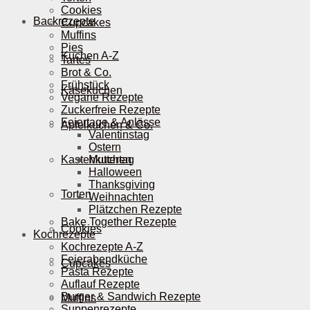
Cookies
Backrezepte
Cupcakes
Muffins
Pies
Kuchen A-Z
Tartes
Brot & Co.
Frühstück
Käsekuchen
Vegane Rezepte
Zuckerfreie Rezepte
Feiertage & Anlässe
Apfelkuchen & Co.
Valentinstag
Ostern
Kastenkuchen
Muttertag
Halloween
Thanksgiving
Torten
Weihnachten
Plätzchen Rezepte
Bake Together Rezepte
Cookies
Kochrezepte
Kochrezepte A-Z
Feierabendküche
Cupcakes
Pasta Rezepte
Auflauf Rezepte
Burger & Sandwich Rezepte
Muffins
Suppenrezepte