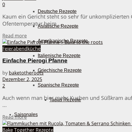
0
Deutsche Rezepte
Kaum ein Gericht steht so sehr für unkomplizierten
Ofentemperatur beim ...
Asiatische Rezepte
Details
Read more
Amerikanische Rezepte
Feierabendküche
Italienische Rezepte
Einfache Pierogi Pfanne
Griechische Rezepte
by
baketotheroots
Dezember 2, 2025
2
Spanische Rezepte
Auch wenn man hier mehr Kuchen und Süßkram auf de
Tapas Rezepte
...
Saisonales
Details
Read more
Bake Together Rezepte
Frühling