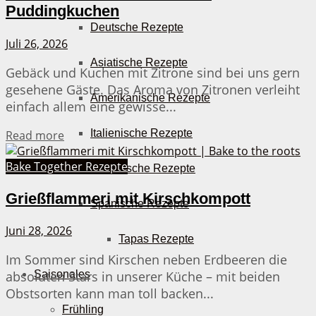
Puddingkuchen
Deutsche Rezepte
Juli 26, 2026
Asiatische Rezepte
Gebäck und Kuchen mit Zitrone sind bei uns gern
gesehene Gäste. Das Aroma von Zitronen verleiht
Amerikanische Rezepte
einfach allem eine gewisse...
Italienische Rezepte
Details
Read more
Bake Together Rezepte
Griechische Rezepte
Grießflammeri mit Kirschkompott
Spanische Rezepte
Juni 28, 2026
Tapas Rezepte
Im Sommer sind Kirschen neben Erdbeeren die
Saisonales
absoluten Stars in unserer Küche – mit beiden
Obstsorten kann man toll backen...
Frühling