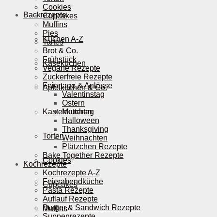
Cookies
Backrezepte
Cupcakes
Muffins
Pies
Kuchen A-Z
Tartes
Brot & Co.
Frühstück
Käsekuchen
Vegane Rezepte
Zuckerfreie Rezepte
Feiertage & Anlässe
Apfelkuchen & Co.
Valentinstag
Ostern
Kastenkuchen
Muttertag
Halloween
Thanksgiving
Torten
Weihnachten
Plätzchen Rezepte
Bake Together Rezepte
Cookies
Kochrezepte
Kochrezepte A-Z
Feierabendküche
Cupcakes
Pasta Rezepte
Auflauf Rezepte
Burger & Sandwich Rezepte
Muffins
Suppenrezepte