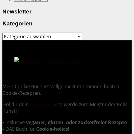
Newsletter
Kategorien
Kategorien
Cookie Mania:
100 verlockende Keksrezepte.
Mein Cookie Buch ist vollgepackt mit meinen besten
Cookie-Rezepten.
Hol dir dein
Exemplar
und
werde zum Meister der Keks-
Kunst
!
▪ Inklusive
veganer, gluten- oder zuckerfreier Rezepte
▪ DAS Buch für
Cookie-holics!