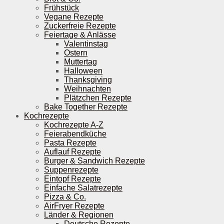
Frühstück
Vegane Rezepte
Zuckerfreie Rezepte
Feiertage & Anlässe
Valentinstag
Ostern
Muttertag
Halloween
Thanksgiving
Weihnachten
Plätzchen Rezepte
Bake Together Rezepte
Kochrezepte
Kochrezepte A-Z
Feierabendküche
Pasta Rezepte
Auflauf Rezepte
Burger & Sandwich Rezepte
Suppenrezepte
Eintopf Rezepte
Einfache Salatrezepte
Pizza & Co.
AirFryer Rezepte
Länder & Regionen
Deutsche Rezepte