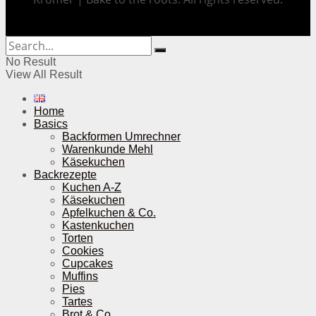
No Result
View All Result
Home
Basics
Backformen Umrechner
Warenkunde Mehl
Käsekuchen
Backrezepte
Kuchen A-Z
Käsekuchen
Apfelkuchen & Co.
Kastenkuchen
Torten
Cookies
Cupcakes
Muffins
Pies
Tartes
Brot & Co.