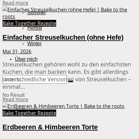
Details
Read more
Sommer
Bake Together Rezepte
Herbst
Einfacher Streuselkuchen (ohne Hefe)
Winter
Mai 31, 2026
Über mich
Streuselkuchen gehören wohl zu den einfachsten
Kuchen, die man backen kann. Es gibt allerdings
unterschiedliche Versionen von Streuselkuchen –
einmal...
No Result
Details
Read more
View All Result
Bake Together Rezepte
Erdbeeren & Himbeeren Torte