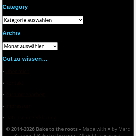
Category
Category
Archiv
Archiv
Gut zu wissen…
▪
Über mich
▪
Kontakt
▪
Zusammenarbeit
▪
Impressum
▪
Datenschutzerklärung
© 2014-2026 Bake to the roots –
Made with ♥ by Marc
Kromer | Bake to the roots. All rights reserved.