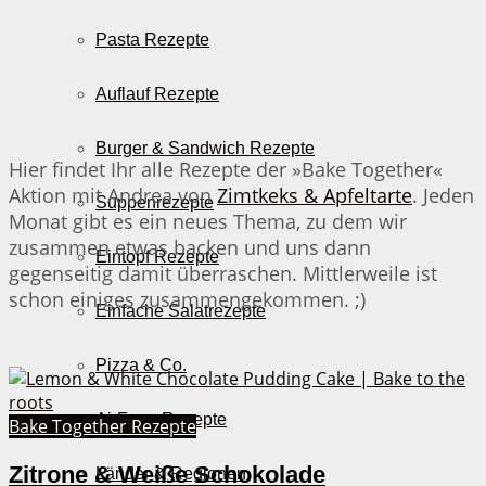
Pasta Rezepte
Auflauf Rezepte
Burger & Sandwich Rezepte
Hier findet Ihr alle Rezepte der »Bake Together«
Aktion mit Andrea von
Zimtkeks & Apfeltarte
. Jeden
Suppenrezepte
Monat gibt es ein neues Thema, zu dem wir
zusammen etwas backen und uns dann
Eintopf Rezepte
gegenseitig damit überraschen. Mittlerweile ist
schon einiges zusammengekommen. ;)
Einfache Salatrezepte
Pizza & Co.
AirFryer Rezepte
Bake Together Rezepte
Zitrone & Weiße Schokolade
Länder & Regionen