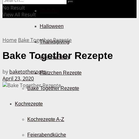
No Result
Muttertag
View All Result
Halloween
Home
Bake Together Rezepte
Thanksgiving
Bake Together Rezepte
Weihnachten
by
baketotheroots
Plätzchen Rezepte
April 23, 2020
Bake Together Rezepte
Kochrezepte
Kochrezepte A-Z
Feierabendküche