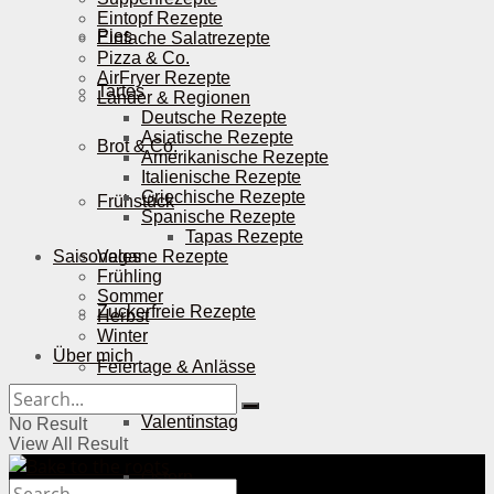
Eintopf Rezepte
Pies
Einfache Salatrezepte
Pizza & Co.
AirFryer Rezepte
Tartes
Länder & Regionen
Deutsche Rezepte
Asiatische Rezepte
Brot & Co.
Amerikanische Rezepte
Italienische Rezepte
Griechische Rezepte
Frühstück
Spanische Rezepte
Tapas Rezepte
Saisonales
Vegane Rezepte
Frühling
Sommer
Zuckerfreie Rezepte
Herbst
Winter
Über mich
Feiertage & Anlässe
Valentinstag
No Result
View All Result
Ostern