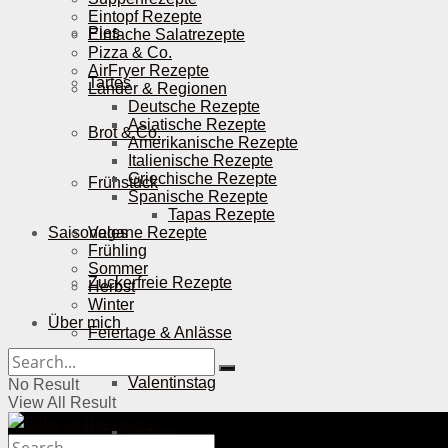
Eintopf Rezepte
Pies
Einfache Salatrezepte
Pizza & Co.
AirFryer Rezepte
Tartes
Länder & Regionen
Deutsche Rezepte
Asiatische Rezepte
Brot & Co.
Amerikanische Rezepte
Italienische Rezepte
Griechische Rezepte
Frühstück
Spanische Rezepte
Tapas Rezepte
Saisonales
Vegane Rezepte
Frühling
Sommer
Zuckerfreie Rezepte
Herbst
Winter
Über mich
Feiertage & Anlässe
Valentinstag
No Result
View All Result
Ostern