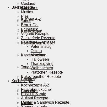
Cookies
Backrezepte
Cupcakes
Muffins
Pies
Kuchen A-Z
Tartes
Brot & Co.
Frühstück
Käsekuchen
Vegane Rezepte
Zuckerfreie Rezepte
Feiertage & Anlässe
Apfelkuchen & Co.
Valentinstag
Ostern
Kastenkuchen
Muttertag
Halloween
Thanksgiving
Torten
Weihnachten
Plätzchen Rezepte
Bake Together Rezepte
Cookies
Kochrezepte
Kochrezepte A-Z
Feierabendküche
Cupcakes
Pasta Rezepte
Auflauf Rezepte
Burger & Sandwich Rezepte
Muffins
Suppenrezepte