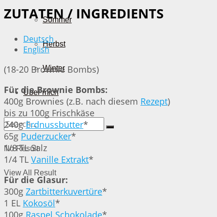
ZUTATEN / INGREDIENTS
Sommer
Deutsch
Herbst
English
(18-20 Brownie Bombs)
Winter
Für die Brownie Bombs:
Über mich
400g Brownies (z.B. nach diesem
Rezept
)
bis zu 100g Frischkäse
240g
Erdnussbutter
*
65g
Puderzucker
*
1/8 TL Salz
No Result
1/4 TL
Vanille Extrakt
*
View All Result
Für die Glasur:
300g
Zartbitterkuvertüre
*
1 EL
Kokosöl
*
100g
Raspel Schokolade
*