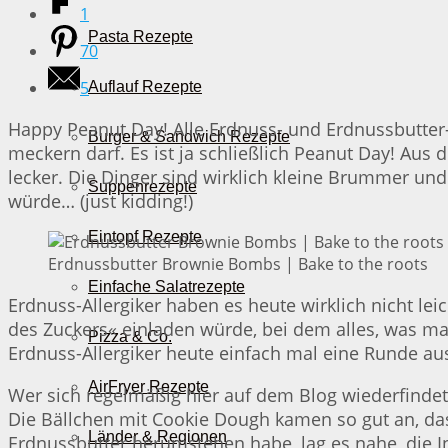
1
Pasta Rezepte
70
5
Auflauf Rezepte
Happy Peanut Day! Alle Erdnuss- und Erdnussbutter-
Burger & Sandwich Rezepte
meckern darf. Es ist ja schließlich Peanut Day! Aus
lecker. Die Dinger sind wirklich kleine Brummer un
Suppenrezepte
würde… (just kidding!)
Eintopf Rezepte
Erdnussbutter Brownie Bombs | Bake to the roots
Einfache Salatrezepte
Erdnuss-Allergiker haben es heute wirklich nicht le
des Zuckers« einladen würde, bei dem alles, was ma
Pizza & Co.
Erdnuss-Allergiker heute einfach mal eine Runde aus.
AirFryer Rezepte
Wer sich regelmäßig hier auf dem Blog wiederfinde
Die Bällchen mit Cookie Dough kamen so gut an, das
Länder & Regionen
Erdnussbutter herumstehen habe, lag es nahe, die 