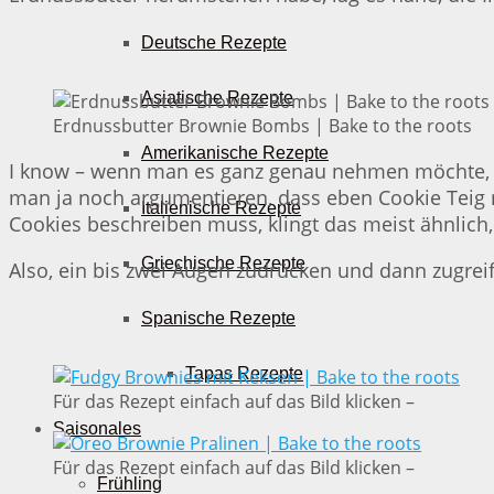
Deutsche Rezepte
Asiatische Rezepte
Erdnussbutter Brownie Bombs | Bake to the roots
Amerikanische Rezepte
I know – wenn man es ganz genau nehmen möchte, d
man ja noch argumentieren, dass eben Cookie Teig mi
Italienische Rezepte
Cookies beschreiben muss, klingt das meist ähnlic
Griechische Rezepte
Also, ein bis zwei Augen zudrücken und dann zugreife
Spanische Rezepte
Tapas Rezepte
Für das Rezept einfach auf das Bild klicken –
Saisonales
Für das Rezept einfach auf das Bild klicken –
Frühling