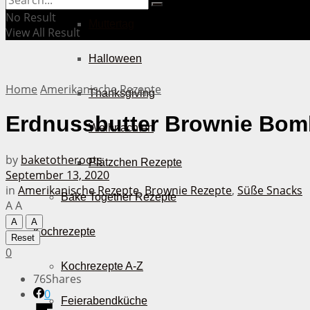
No Result
Muttertag
View All Result
Halloween
Home
Amerikanische Rezepte
Thanksgiving
Erdnussbutter Brownie Bom
Weihnachten
by
baketotheroots
Plätzchen Rezepte
September 13, 2020
in
Amerikanische Rezepte
,
Brownie Rezepte
,
Süße Snacks
Bake Together Rezepte
A
A
A
A
Kochrezepte
Reset
0
Kochrezepte A-Z
76
Shares
0
Feierabendküche