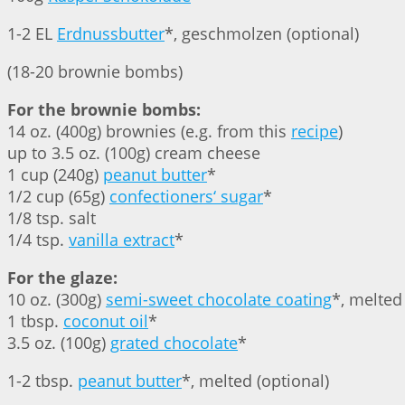
1-2 EL
Erdnussbutter
*, geschmolzen (optional)
(18-20 brownie bombs)
For the brownie bombs:
14 oz. (400g) brownies (e.g. from this
recipe
)
up to 3.5 oz. (100g) cream cheese
1 cup (240g)
peanut butter
*
1/2 cup (65g)
confectioners‘ sugar
*
1/8 tsp. salt
1/4 tsp.
vanilla extract
*
For the glaze:
10 oz. (300g)
semi-sweet chocolate coating
*, melted
1 tbsp.
coconut oil
*
3.5 oz. (100g)
grated chocolate
*
1-2 tbsp.
peanut butter
*, melted (optional)