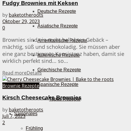
Fudgy Brownies mit Keksen
Deutsche Rezepte
by
baketotheroots
Oktober 29, 2023
Asiatische Rezepte
0
Brownies sind ein recht beliebtes Gebäck –
Amerikanische Rezepte
mächtig, süß und schokoladig. Sie müssen aber
eine ganz bestimmte Konsistenz haben, damit sie
Italienische Rezepte
wirklich perfekt sind... so...
Griechische Rezepte
Read more
Details
Spanische Rezepte
Brownie Rezepte
Kirsch Cheesecake Brownies
Tapas Rezepte
by
baketotheroots
Saisonales
Juli 7, 2023
2
Frühling