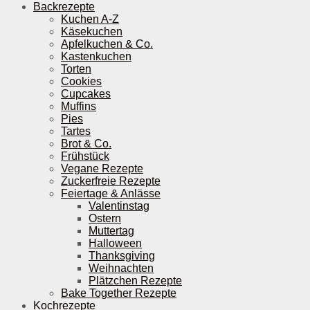
Backrezepte
Kuchen A-Z
Käsekuchen
Apfelkuchen & Co.
Kastenkuchen
Torten
Cookies
Cupcakes
Muffins
Pies
Tartes
Brot & Co.
Frühstück
Vegane Rezepte
Zuckerfreie Rezepte
Feiertage & Anlässe
Valentinstag
Ostern
Muttertag
Halloween
Thanksgiving
Weihnachten
Plätzchen Rezepte
Bake Together Rezepte
Kochrezepte