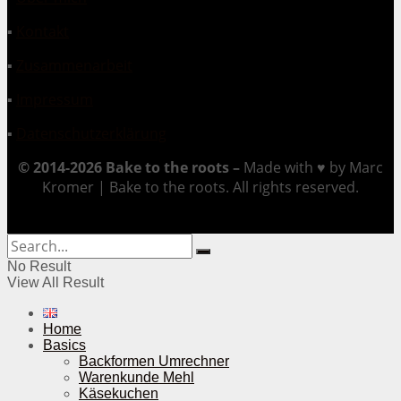
▪
Kontakt
▪
Zusammenarbeit
▪
Impressum
▪
Datenschutzerklärung
© 2014-2026 Bake to the roots –
Made with ♥ by Marc
Kromer | Bake to the roots. All rights reserved.
No Result
View All Result
Home
Basics
Backformen Umrechner
Warenkunde Mehl
Käsekuchen