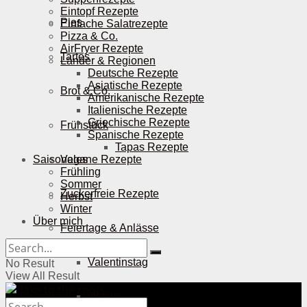
Eintopf Rezepte
Pies
Einfache Salatrezepte
Pizza & Co.
AirFryer Rezepte
Tartes
Länder & Regionen
Deutsche Rezepte
Asiatische Rezepte
Brot & Co.
Amerikanische Rezepte
Italienische Rezepte
Griechische Rezepte
Frühstück
Spanische Rezepte
Tapas Rezepte
Saisonales
Vegane Rezepte
Frühling
Sommer
Zuckerfreie Rezepte
Herbst
Winter
Über mich
Feiertage & Anlässe
Valentinstag
No Result
View All Result
Ostern