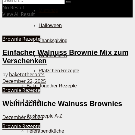
No Result
Muttertag
View All Result
Halloween
Brownie Rezepte
Thanksgiving
Einfacher Walnuss Brownie Mix zum
Weihnachten
Verschenken
Plätzchen Rezepte
by
baketotheroots
Dezember 22, 2025
Bake Together Rezepte
Brownie Rezepte
Kochrezepte
Weihnachtliche Walnuss Brownies
Kochrezepte A-Z
Dezember 6, 2025
Brownie Rezepte
Feierabendküche