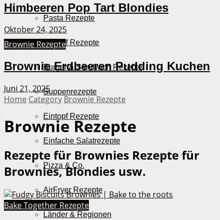
Himbeeren Pop Tart Blondies
Pasta Rezepte
Oktober 24, 2025
Auflauf Rezepte
Brownie Rezepte
Brownie Erdbeeren Pudding Kuchen
Burger & Sandwich Rezepte
Juni 21, 2025
Suppenrezepte
Home
Category
Brownie Rezepte
Eintopf Rezepte
Brownie Rezepte
Einfache Salatrezepte
Rezepte für Brownies
Rezepte für
Pizza & Co.
Brownies, Blondies usw.
AirFryer Rezepte
Bake Together Rezepte
Länder & Regionen