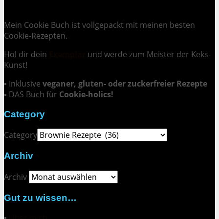
Cookie Mania:
100 verlockende Keksrezepte.
Mein Cookie Buch ist vollgepackt mit meinen besten
Cookie-Rezepten.
Hol dir dein
Exemplar
und
werde zum Meister der Keks-
Kunst
!
▪ Inklusive
veganer, gluten- oder zuckerfreier Rezepte
▪ DAS Buch für
Cookie-holics!
Category
Category
Archiv
Archiv
Gut zu wissen…
▪
Über mich