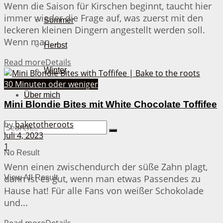
Wenn die Saison für Kirschen beginnt, taucht hier
immer wieder die Frage auf, was zuerst mit den
Sommer
leckeren kleinen Dingern angestellt werden soll.
Wenn man...
Herbst
Read more
Details
Winter
30 Minuten oder weniger
Über mich
Mini Blondie Bites mit White Chocolate Toffifee
by
baketotheroots
Juli 4, 2023
1
No Result
Wenn einen zwischendurch der süße Zahn plagt,
dann ist es gut, wenn man etwas Passendes zu
View All Result
Hause hat! Für alle Fans von weißer Schokolade
und...