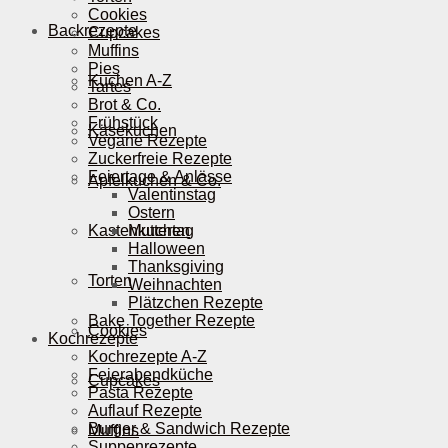
Cookies
Backrezepte
Cupcakes
Muffins
Pies
Kuchen A-Z
Tartes
Brot & Co.
Frühstück
Käsekuchen
Vegane Rezepte
Zuckerfreie Rezepte
Feiertage & Anlässe
Apfelkuchen & Co.
Valentinstag
Ostern
Kastenkuchen
Muttertag
Halloween
Thanksgiving
Torten
Weihnachten
Plätzchen Rezepte
Bake Together Rezepte
Cookies
Kochrezepte
Kochrezepte A-Z
Feierabendküche
Cupcakes
Pasta Rezepte
Auflauf Rezepte
Burger & Sandwich Rezepte
Muffins
Suppenrezepte