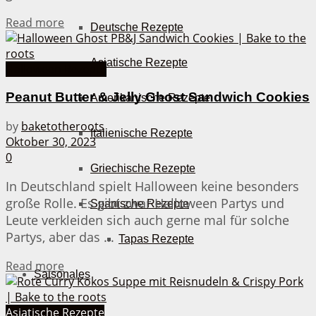
Details
Read more
Deutsche Rezepte
Asiatische Rezepte
Halloween Rezepte
Peanut Butter & Jelly Ghost Sandwich Cookies
Amerikanische Rezepte
by
baketotheroots
Italienische Rezepte
Oktober 30, 2023
0
Griechische Rezepte
In Deutschland spielt Halloween keine besonders
große Rolle. Es gibt zwar Halloween Partys und
Spanische Rezepte
Leute verkleiden sich auch gerne mal für solche
Partys, aber das ...
Tapas Rezepte
Details
Read more
Saisonales
Frühling
Asiatische Rezepte