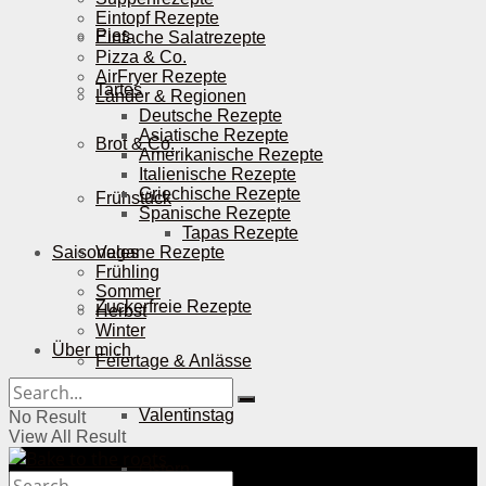
Eintopf Rezepte
Pies
Einfache Salatrezepte
Pizza & Co.
AirFryer Rezepte
Tartes
Länder & Regionen
Deutsche Rezepte
Asiatische Rezepte
Brot & Co.
Amerikanische Rezepte
Italienische Rezepte
Griechische Rezepte
Frühstück
Spanische Rezepte
Tapas Rezepte
Saisonales
Vegane Rezepte
Frühling
Sommer
Zuckerfreie Rezepte
Herbst
Winter
Über mich
Feiertage & Anlässe
Valentinstag
No Result
View All Result
Ostern