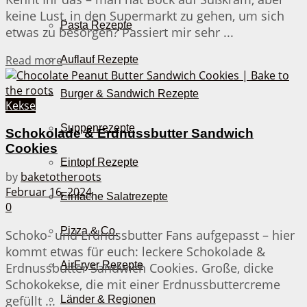
keine Lust, in den Supermarkt zu gehen, um sich
Pasta Rezepte
etwas zu besorgen? Passiert mir sehr ...
Details
Read more
Auflauf Rezepte
Burger & Sandwich Rezepte
Kekse
Suppenrezepte
Schokolade & Erdnussbutter Sandwich
Cookies
Eintopf Rezepte
by
baketotheroots
Februar 16, 2024
Einfache Salatrezepte
0
Pizza & Co.
Schoko- und Erdnussbutter Fans aufgepasst – hier
kommt etwas für euch: leckere Schokolade &
AirFryer Rezepte
Erdnussbutter Sandwich Cookies. Große, dicke
Schokokekse, die mit einer Erdnussbuttercreme
gefüllt ...
Länder & Regionen