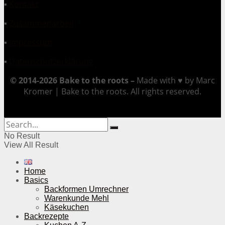
▪
Kontakt
▪
Zusammenarbeit
▪
Impressum
▪
Datenschutzerklärung
© 2014-2026 Bake to the roots –
Made with ♥ by Marc
Kromer | Bake to the roots. All rights reserved.
No Result
View All Result
Home
Basics
Backformen Umrechner
Warenkunde Mehl
Käsekuchen
Backrezepte