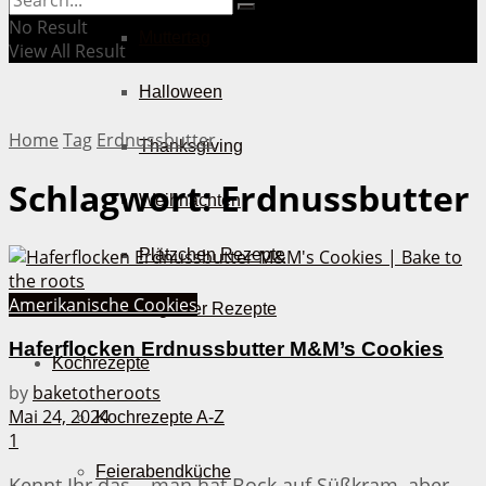
No Result
Muttertag
View All Result
Halloween
Home
Tag
Erdnussbutter
Thanksgiving
Schlagwort:
Erdnussbutter
Weihnachten
Plätzchen Rezepte
Amerikanische Cookies
Bake Together Rezepte
Haferflocken Erdnussbutter M&M’s Cookies
Kochrezepte
by
baketotheroots
Mai 24, 2024
Kochrezepte A-Z
1
Feierabendküche
Kennt Ihr das – man hat Bock auf Süßkram, aber