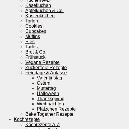
Kuchen A-Z
Käsekuchen
Apfelkuchen & Co.
Kastenkuchen
Torten
Cookies
Cupcakes
Muffins
Pies
Tartes
Brot & Co.
Frühstück
Vegane Rezepte
Zuckerfreie Rezepte
Feiertage & Anlässe
Valentinstag
Ostern
Muttertag
Halloween
Thanksgiving
Weihnachten
Plätzchen Rezepte
Bake Together Rezepte
Kochrezepte
Kochrezepte A-Z