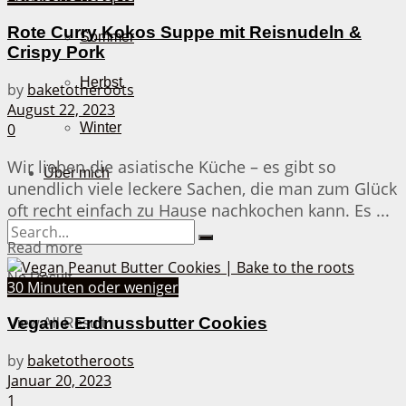
Rote Curry Kokos Suppe mit Reisnudeln &
Sommer
Crispy Pork
Herbst
by
baketotheroots
August 22, 2023
0
Winter
Wir lieben die asiatische Küche – es gibt so
Über mich
unendlich viele leckere Sachen, die man zum Glück
oft recht einfach zu Hause nachkochen kann. Es ...
Details
Read more
No Result
30 Minuten oder weniger
Vegane Erdnussbutter Cookies
View All Result
by
baketotheroots
Januar 20, 2023
1