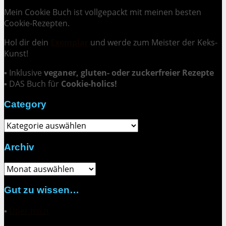
Mein Cookie Buch ist vollgepackt mit meinen besten
Cookie-Rezepten.
Hol dir dein
Exemplar
und
werde zum Meister der Keks-
Kunst
!
▪ Inklusive
veganer, gluten- oder zuckerfreier Rezepte
▪ DAS Buch für
Cookie-holics!
Category
Category
Archiv
Archiv
Gut zu wissen…
▪
Über mich