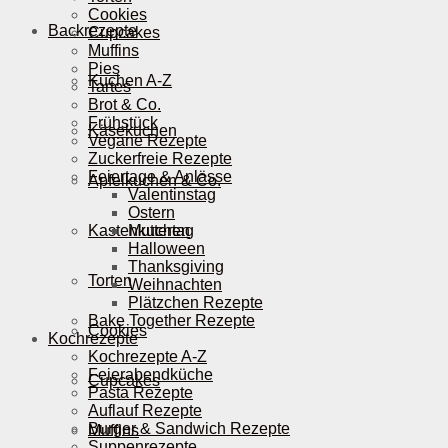
Cookies
Backrezepte
Cupcakes
Muffins
Pies
Kuchen A-Z
Tartes
Brot & Co.
Frühstück
Käsekuchen
Vegane Rezepte
Zuckerfreie Rezepte
Feiertage & Anlässe
Apfelkuchen & Co.
Valentinstag
Ostern
Kastenkuchen
Muttertag
Halloween
Thanksgiving
Torten
Weihnachten
Plätzchen Rezepte
Bake Together Rezepte
Cookies
Kochrezepte
Kochrezepte A-Z
Feierabendküche
Cupcakes
Pasta Rezepte
Auflauf Rezepte
Burger & Sandwich Rezepte
Muffins
Suppenrezepte